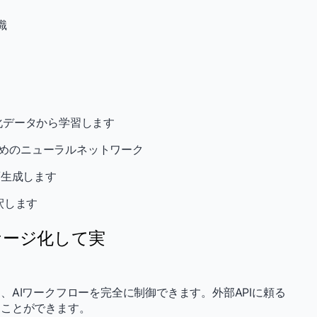
識
化データから学習します
ためのニューラルネットワーク
/生成します
釈します
ケージ化して実
AIワークフローを完全に制御できます。外部APIに頼る
ることができます。