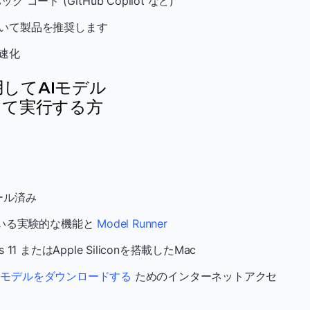
コード (GitHub Copilot など)
づいて製品を推奨します
速化
を使用してAIモデル
して実行する方
ール済み
なっている実験的な機能と
Model Runner
 11 またはApple Siliconを搭載したMac
らモデルをダウンロードする
ためのインターネットアクセ