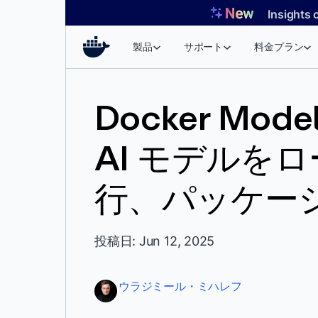
コ
Insights 
ン
テ
製品
サポート
料金プラン
ン
ツ
へ
Docker Mod
ス
キ
AI モデルを
ッ
プ
行、パッケー
投稿日: Jun 12, 2025
ウラジミール・ミハレフ