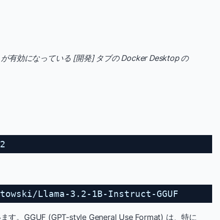
ments が有効になっている [開発] タブの Docker Desktop の
2
towski/Llama-3.2-1B-Instruct-GGUF
UF (GPT-style General Use Format) は、特に