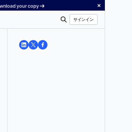
✕
Download your copy
検
サインイン
索