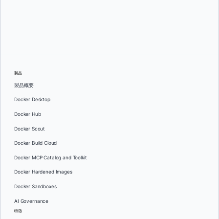
オレグ・セラエフ
製品
製品概要
Docker Desktop
Docker Hub
Docker Scout
Docker Build Cloud
Docker MCP Catalog and Toolkit
Docker Hardened Images
Docker Sandboxes
AI Governance
特徴