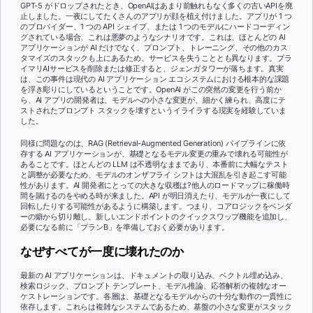
GPT-5 がドロップされたとき、OpenAIはあまり前触れもなく多くの古いAPIを廃
止しました。一夜にしてたくさんのアプリが顔を植え付けました。アプリが 1 つ
のプロバイダー、1 つの API シェイプ、または 1 つのモデルにハードコーディン
グされている場合、これは悪夢のようなシナリオです。これは、ほとんどの AI
アプリケーションが AI だけでなく、プロンプト、トレーニング、その他のカス
タマイズのスタックも上にあるため、サービスを失うこととも異なります。プラ
イマリAIサービスを削除または修正すると、ジェンガタワーが落ちます。真実
は、この事件は現代の AI アプリケーション エコシステムにおける根本的な課題
を浮き彫りにしているということです。OpenAI がこの突然の変更を行う前か
ら、AI アプリの開発者は、モデルへの小さな変更が、細かく練られ、高度にテ
ストされたプロンプト スタックを壊すというイライラする現実を経験していま
した。
同様に問題なのは、RAG (Retrieval-Augmented Generation) パイプラインに依
存する AI アプリケーションが、基礎となるモデル変更の重みで壊れる可能性が
あることです。ほとんどの LLM は不透明なままであり、本番前に大幅なテスト
と調整が必要なため、モデルのオンザフライ シフトは大混乱を引き起こす可能
性があります。AI 開発者にとっての大きな収穫は?他人のロードマップに稼働時
間を賭けるのをやめる時が来ました。API が明日消えたり、モデルが一夜にして
回転したりする可能性があるように構築します。つまり、コアロジックをベンダ
ーの癖から切り離し、新しいエンドポイントのクイックスワップ機能を追加し、
必要になる前に「プランB」を準備しておく必要があります。
なぜすべてが一度に壊れたのか
最新の AI アプリケーションは、ドキュメントの取り込み、ベクトル埋め込み、
検索ロジック、プロンプト テンプレート、モデル推論、応答解析の複雑なオー
ケストレーションです。各層は、基礎となるモデルからの十分な動作の一貫性に
依存します。これらは複雑なシステムであるため、基盤の小さな変更がスタック