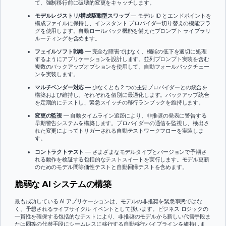
て、強制移行前に破壊的変更をキャッチします。
モデルレジストリ/構成駆動型スワップ
— モデル ID とエンドポイントを
構成ファイルに保持し、インスタント プロバイダー切り替えの機能フラ
グを使用します。自動ロールバック機能を備えたプロンプト ライブラリ
ルーティングを含めます。
フェイルソフト戦略
— 完全な障害ではなく、機能の低下を適切に処理
するようにアプリケーションを設計します。並列プロンプト実装を含む
複数のバックアップオプションを使用して、自動フォールバックチェー
ンを実装します。
マルチベンダー対応
— 少なくとも 2 つの主要プロバイダーとの統合を
構築および維持し、それぞれを個別に最適化します。バックアップ統合
を定期的にテストし、緊急スイッチの移行ランブックを維持します。
変更の監視
— 自動タイムライン追跡により、非推奨の発表に警告する
早期警告システムを構築します。プロバイダーの通信を監視し、検出さ
れた変更によってトリガーされる自動テストワークフローを実装しま
す。
コントラクトテスト
— さまざまなモデルタイプとバージョンで予期さ
れる動作を検証する包括的なテストスイートを実行します。モデル更新
のためのモデル間等価性テストと自動回帰テストを含めます。
脆弱な AI システムの構築
最も成功している AI アプリケーションは、モデルの非推奨を緊急事態ではな
く、予想されるライフサイクル イベントとして扱います。ビジネス ロジックの
一貫性を確保する包括的なテストにより、非推奨のモデルから新しい代替手段ま
たは同等の代替手段にシームレスに移行する自動移行パイプラインを維持しま