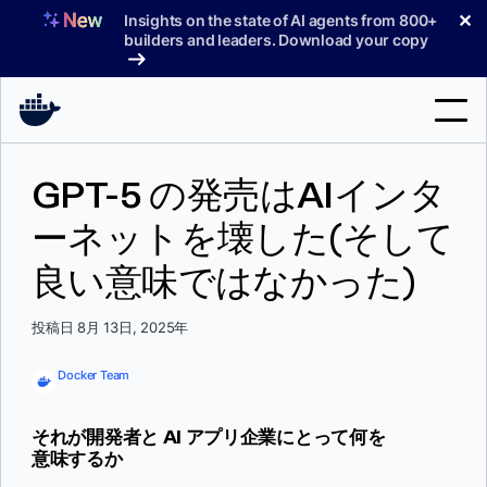
コ
✕
Insights on the state of AI agents from 800+
ン
builders and leaders. Download your copy
テ
ン
ツ
へ
検
ス
GPT-5 の発売はAIインタ
索
キ
ッ
ーネットを壊した(そして
製品
プ
良い意味ではなかった)
サポート
料金プラン
投稿日 8月 13日, 2025年
ブログ
Docker Team
ドキュメント
それが開発者と AI アプリ企業にとって何を
サインイン
意味するか