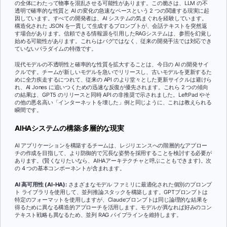
の全体にわたって物事を混乱させる可能性があります。この脆さは、LLM の不
透明で確率的な性質と AI の変化の急速なペースという 2 つの関連する現実に起
因しています。すべての開発者は、AI システムの気まぐれを経験しています。
構造化された JSON を一貫して生成するプロンプトが、会話テキストを突然返
す場合があります。信頼できる情報源を引用したRAGシステムは、参照を幻覚し
始める可能性があります。これらはバグではなく、従来の開発手法では対応でき
ていないパラダイムの特徴です。
現代モデルの不透明性と確率的な性質を拡大することは、今日の AI の開発サイ
クルです。チームが新しいモデルを急いでリリースし、古いモデルを更新するた
めに全力疾走するにつれて、従来の API のより堂々とした更新サイクルは避けら
れ、AI Jones に追いつくための迅速な反復が優先されます。これら 2 つの傾向
の結果は、GPT5 のリリースと同時 API の非推奨で示されました。LeftPad やそ
の他の悪名高い「インターネットを壊した」例と同じように、これは教えられる
瞬間です。
AIHAシステムの構築:多層的な現実
AI アプリケーションを構築するチームは、レジリエンスへの階層的なアプロー
チの作成を目指して、より防御的で冗長な姿勢を採用することを検討する必要が
あります。(賢くなりたいなら、AIHAアーキテクチャと呼ぶこともできます)。次
の 4 つの基本コンポーネントが含まれます。
AI 高可用性 (AI-HA):
さまざまなモデル ファミリに最適化された個別のプロンプ
ト ライブラリを使用して、並列推論スタックを構築します。GPTプロンプトは
特定のフォーマットを使用しますが、Claudeプロンプトは同じ論理的な結果を
得るために異なる構造的アプローチを活用します。モデルが異なれば好みのコン
テキスト戦略も異なるため、並列 RAG パイプラインを維持します。