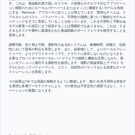
す。これは、推論集約度の低いタスクや、小規模なモデルで十分なアプリケーシ
ョン開発のためにローカル (サーバー上またはエッジに隣接する) モデルを有効
にする「Remocal」アプローチに従うことが増えています。賢明なチームは、リ
アルタイムのコスト、パフォーマンス、可用性の指標に基づいて動的なモデルル
ーティングをすでに実装していることを知っています。これを可用性と予期せぬ
モデル変更への反応にまで拡張することは飛躍的ではありません。これは、さま
ざまなタスクや要件に最適化された推論戦略のポートフォリオを維持することを
意味します。
調整可能、切り替え可能、柔軟性のあるAIシステムは、稼働時間、回復力、信頼
性において固有の利点を享受します。また、副産物として、よりローカルフレン
ドリーで、よりクラウドネイティブで、クラウドに依存しないものになります。
主要なプロバイダーやローカル ハードウェアの規模と機能を活用しながら、新
しいオプションに適応する柔軟性を維持します。複数の推論実装とデプロイ モ
デルにわたってパフォーマンス、コスト、信頼性のバランスをとる高度なオーケ
ストレーションを実装します。
その結果は?AI では地面が移動するように構築します。真の AI 高可用性を実装す
る適切な多層アーキテクチャにより、その変化は不安定性の原因ではなく、イノ
ベーションの基盤になります。