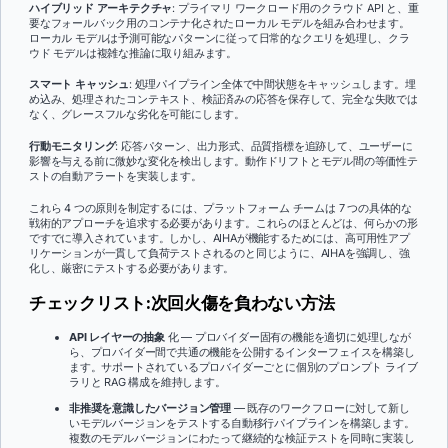
ハイブリッド アーキテクチャ
: プライマリ ワークロード用のクラウド API と、重
要なフォールバック用のコンテナ化されたローカル モデルを組み合わせます。
ローカル モデルは予測可能なパターンに従って日常的なクエリを処理し、クラ
ウド モデルは複雑な推論に取り組みます。
スマート キャッシュ
: 処理パイプライン全体で中間状態をキャッシュします。埋
め込み、処理されたコンテキスト、検証済みの応答を保存して、完全な失敗では
なく、グレースフルな劣化を可能にします。
行動モニタリング
: 応答パターン、出力形式、品質指標を追跡して、ユーザーに
影響を与える前に微妙な変化を検出します。動作ドリフトとモデル間の等価性テ
ストの自動アラートを実装します。
これら 4 つの原則を制定するには、プラットフォーム チームは 7 つの具体的な
戦術的アプローチを追求する必要があります。これらのほとんどは、何らかの形
ですでに導入されています。しかし、AIHAが機能するためには、高可用性アプ
リケーションが一貫して負荷テストされるのと同じように、AIHAを強調し、強
化し、厳密にテストする必要があります。
チェックリスト:次回火傷を負わない方法
API レイヤーの抽象
化 — プロバイダー固有の機能を適切に処理しなが
ら、プロバイダー間で共通の機能を公開するインターフェイスを構築し
ます。サポートされているプロバイダーごとに個別のプロンプト ライブ
ラリと RAG 構成を維持します。
非推奨を意識したバージョン管理
— 既存のワークフローに対して新し
いモデルバージョンをテストする自動移行パイプラインを構築します。
複数のモデルバージョンにわたって継続的な検証テストを同時に実装し