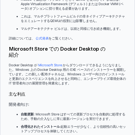
Apple Virtualization Framework (デフォルト) または Docker VMM (ベ
ータ) オプションに切り替える必要があります。
これは、マルチプラットフォームビルドの非ネイティブアーキテクチャ
をエミュレートするQEMUの役割には影響しません。
マルチアーキテクチャ ビルドは、以前と同様に引き続き機能します。
詳細については、
公式発表
をご覧ください。
Microsoft Store での Docker Desktop の
紹介
Docker Desktop が
Microsoft Store
からダウンロードできるようになりまし
た。Windows 上の Docker Desktop 用の EXE ベースのインストーラーを展開し
ています。この新しい配布チャネルは、Windows ユーザー向けのインストール
と更新のエクスペリエンスを向上させると同時に、エンタープライズ環境全体の
IT 管理者向けの展開管理を簡素化します。
主な利点
開発者向け:
自動更新
: Microsoft Store はすべての更新プロセスを自動的に処理する
ため、手動の介入なしに常に最新バージョンを実行できます。
合理化されたインストール
:起動エラーが少なく、より信頼性の高いセッ
トアッププロセスを体験してください。