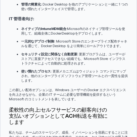
管理の簡素化
: Docker Desktop を他のアプリケーションと一緒に 1 つの
使い慣れたインターフェイスで管理します。
IT 管理者向け:
ネイティブのIntuneMDM統合
:Microsoftのネイティブ管理ツールを使
用して、組織全体にDockerDesktopをデプロイします。
一元的なデプロイ制御
: Microsoft Store のエンタープライズ配布チャネ
ルを通じて、Docker Desktop をより簡単にロールアウトできます。
セキュリティ設定に関係なく自動更新
: 更新プログラムは、ユーザーが
ストアに直接アクセスできない組織でも、Microsoft Store インフラス
トラクチャによって自動的に処理されます。
使い慣れたプロセス
: 更新メカニズムはウィジェット コマンドにマップ
され、他のエンタープライズ ソフトウェア管理ツールとの一貫性を提供
します。
この新しい配布オプションは、Windows ユーザーの Docker エクスペリエンス
を向上させながら、企業の IT チームに必要な管理機能を提供するという
Microsoft のコミットメントを表しています。
柔軟性の向上:セルフサービスの顧客向けの
支払いオプションとしてACH転送を有効に
します
私たちは、チームのスケーリング、成長、イノベーションを容易にすることに注