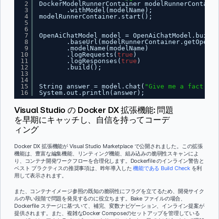
2
DockerModelRunnerContainer modelRunnerContaine
3
.withModel(modelName);
4
modelRunnerContainer.start();
5
6
7
OpenAiChatModel model = OpenAiChatModel.builde
8
.baseUrl(modelRunnerContainer.getOpenAI
9
.modelName(modelName)
10
.logRequests(
true
)
11
.logResponses(
true
)
12
.build();
13
14
15
String answer = model.chat(
"Give me a fact abo
16
System.out.println(answer);
Visual Studio の Docker DX 拡張機能: 問題
を早期にキャッチし、自信を持ってコーデ
ィング
Docker DX 拡張機能が Visual Studio Marketplace で公開されました。この拡張
機能は、豊富な編集機能、リンティング機能、組み込みの脆弱性スキャンによ
り、コンテナ開発ワークフローを合理化します。Dockerfile のインライン警告と
ベスト プラクティスの推奨事項は、昨年導入した
機能である Build Check
を利
用して表示されます。
また、コンテナイメージ参照の既知の脆弱性にフラグを立てるため、開発サイク
ルの早い段階で問題を発見するのに役立ちます。Bake ファイルの場合、
Dockerfile ステージに基づいて、補完、変数ナビゲーション、インライン提案が
提供されます。また、複雑なDocker Composeのセットアップを管理している