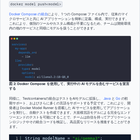
docker model push<model>
Docker Compose の統合
により、1 つの Compose ファイル内で、従来のマイ
クロサービスと共に AI アプリケーションを簡単に定義、構成、実行できます。
これにより、個別のツールやカスタム構成が不要になるため、チームは開発環境
内の他のサービスと同様にモデルを扱うことができます。
図 2: Docker Compose を使用して、実行中の AI モデルを含むサービスを宣言
する
同様に、Testcontainersの統合はテストをAIモデルに拡張し、
Java
と
Go
の初
期サポート、およびさらに多くの言語をサポートする予定です。これにより、開
発者は Docker Model Runner を搭載した AI サービスを使用してアプリケーショ
ンを実行し、自動テストを作成できます。大規模言語モデルによる完全なエンド
ツーエンドのテストを可能にすることで、チームは自信を持ってアプリケーショ
ンロジックやその統合コードを検証し、高品質なリリースを推進することができ
ます。
1
String modelName = 
"ai/gemma3"
;