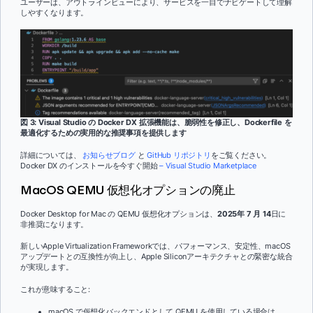
ユーザーは、アウトラインビューにより、サービスを一目でナビゲートして理解
しやすくなります。
図 3: Visual Studio の Docker DX 拡張機能は、脆弱性を修正し、Dockerfile を
最適化するための実用的な推奨事項を提供します
詳細については、
お知らせブログ
と
GitHub リポジトリ
をご覧ください。
Docker DX のインストールを今すぐ開始
– Visual Studio Marketplace
MacOS QEMU 仮想化オプションの廃止
Docker Desktop for Mac の QEMU 仮想化オプションは、
2025年 7 月 14
日に
非推奨になります。
新しいApple Virtualization Frameworkでは、パフォーマンス、安定性、macOS
アップデートとの互換性が向上し、Apple Siliconアーキテクチャとの緊密な統合
が実現します。
これが意味すること:
macOS で仮想化バックエンドとして QEMU を使用している場合は、