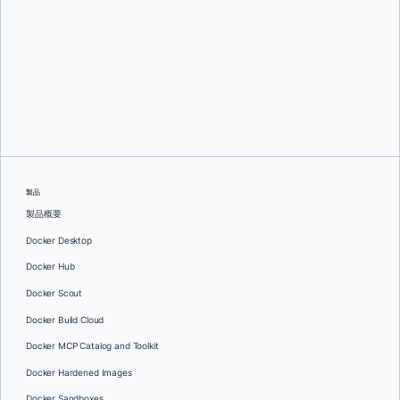
グレッグ・モンデロ
そして
ダン・ステルツァー
製品
製品概要
Docker Desktop
Docker Hub
Docker Scout
Docker Build Cloud
Docker MCP Catalog and Toolkit
Docker Hardened Images
Docker Sandboxes