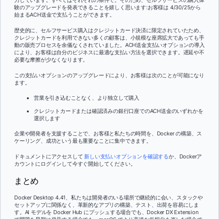
力しています。すべてはそれぞれの条件で。そのため、セルフサービスの購入体
験のアップグレードを発表できることを嬉しく思います:お客様は 4/30/25から
始まるACH送金で支払うことができます。
歴史的に、セルフサービス購入はクレジットカード決済に限定されていたため、
クレジットカードを利用できない多くの顧客は、小規模な座席拡大であっても手
動の販売プロセスを余儀なくされていました。ACH送金支払いオプションの導入
により、お客様は自分のビジネスに最適な支払い方法を選択できます。遅延や不
必要な摩擦が少なくなります。
この支払いオプションのアップグレードにより、お客様は次のことが可能になり
ます。
営業を引き込むことなく、より独立して購入
クレジットカードまたは確認済みの銀行口座でのACH送金のいずれかを
選択します
企業や開発者を支援することで、お客様と私たちの時間を、Docker の構築、ス
ケーリング、成功という最も重要なことに集中できます。
ドキュメントにアクセスして
新しい支払いオプションを確認する
か、Dockerア
カウントにログインして今すぐ開始してください。
まとめ
Docker Desktop 4.41、私たちは開発者のいる場所で継続的に会い、スタックや
セットアップに関係なく、革新的なアプリの構築、テスト、出荷を容易にしま
す。AI モデルを Docker Hub にプッシュする場合でも、Docker DX Extension