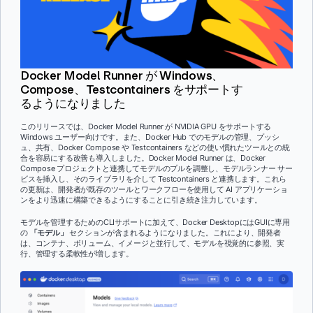
Docker Model Runner が Windows、
Compose、Testcontainers をサポートす
るようになりました
このリリースでは、Docker Model Runner が NVIDIA GPU をサポートする
Windows ユーザー向けです。また、Docker Hub でのモデルの管理、プッシ
ュ、共有、Docker Compose や Testcontainers などの使い慣れたツールとの統
合を容易にする改善も導入しました。Docker Model Runner は、Docker
Compose プロジェクトと連携してモデルのプルを調整し、モデルランナー サー
ビスを挿入し、そのライブラリを介して Testcontainers と連携します。これら
の更新は、開発者が既存のツールとワークフローを使用して AI アプリケーショ
ンをより迅速に構築できるようにすることに引き続き注力しています。
モデルを管理するためのCLIサポートに加えて、Docker DesktopにはGUIに専用
の
「モデル」
セクションが含まれるようになりました。これにより、開発者
は、コンテナ、ボリューム、イメージと並行して、モデルを視覚的に参照、実
行、管理する柔軟性が増します。