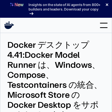
コ
✕
Insights on the state of AI agents from 800+
ン
builders and leaders. Download your copy
テ
ン
ツ
へ
検
ス
Docker デスクトップ
索
キ
ッ
4.41:Docker Model
製品
プ
Runner は、Windows、
サポート
Compose、
料金プラン
Testcontainers の統合、
ブログ
Microsoft Store の
ドキュメント
Docker Desktop をサポ
サインイン