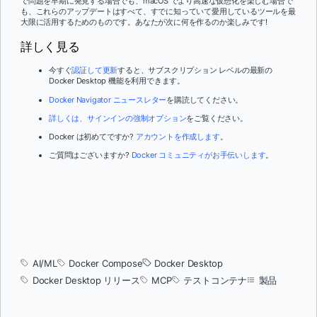
で問題を早期に発見する場合でも、macOS でより高速な仮想化を楽しむ場合で
も、これらのアップデートはすべて、すでに知っていて愛用しているツールを最
大限に活用するためのものです。あなたが次に何を作るのか楽しみです!
詳しく見る
今すぐ
認証して更新
すると、サブスクリプション レベルの最新の
Docker Desktop 機能を利用できます。
Docker Navigator ニュースレター
を購読してください。
詳しくは、サインインの強制オプション
をご覧ください。
Docker は初めてですか?
アカウントを作成します
。
ご質問はございますか?
Docker コミュニティがお手伝いします
。
AI/ML
Docker Compose
Docker Desktop
Docker Desktop リリース
MCP
テストコンテナ
製品