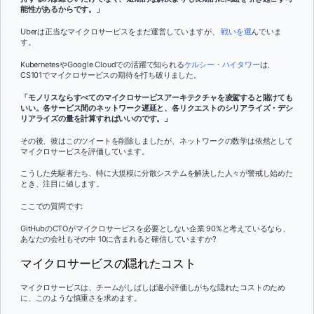
能性があるからです。」
Uberは正当なマイクロサービスをまだ運営していますが、
戦いを選
んでいま
す。
KubernetesやGoogle Cloudでの活躍で知られる
ケルシー・ハイタワー
は、
CS101でマイクロサービスの期待を打ち破りました。
「モノリスならすべてのマイクロサービスアーキテクチャを凌駕すると賭けても
いい。各サービス間のネットワーク遅延と、各リクエストのシリアライズ・デシ
リアライズの量を計算すればいいのです。」
その後、彼はこのツイートを削除しましたが、ネットワークの数学は依然として
マイクロサービスを評価しています。
こうした先駆者たち、特に大規模に分散システムを解決した人々が警戒し始めた
とき、注目に値します。
ここでの質問です:
GitHubのCTOがマイクロサービスを必要としない企業 90%と考えているなら、
あなたの会社もその中 10に含まれると確信していますか?
マイクロサービスの隠れたコスト
マイクロサービスは、チームがしばしば過小評価しがちな隠れたコストのため
に、このような慎重さを求めます。