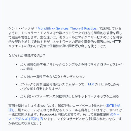
ケント・ベックが
「Monolith -> Services: Theory & Practice」
で説明している
ように、モジュラー・モノリスは分散ネットワークではなく組織的な規律を通じ
て結合を管理します。主な違いは、モジュールはマイクロサービスのような明示
的な契約を通じて通信するが、ネットワークの遅延や部分的な障害に弱いHTTP
リクエストの代わりに高速で信頼性の高い関数呼び出しを使うことだ。
なぜそれが機能するのか?
より単純な操作
:モノリシックなシンプルさを持つマイクロサービスレベ
ルの組織
より強い一貫性:
完全なACIDトランザクション
デバッグが簡単:
追跡可能なシステムが一つで、
ELK
の干し草の山から
バグを探す必要もありません
より良いパフォーマンス:
関数呼び出しがネットワークホップを上回る
実例を挙げましょう:Shopifyの2。100万行のコードベース8分あたり
30TBを処
理し
、別々のチームがそれぞれ異なるモジュールを所有していますが、すべてが
一緒に展開されます。Facebookも同様の運営です。(そして主任建築家
のキー
ス・アダムズは冗談を言
います。マイクロサービスから
説
得されたいなら、彼
があなたの役目だと。)