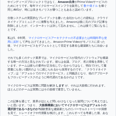
やインディーズプロジェクトではなく、
Amazon自身
がPrime Videoサービスの
ためにそうです。毎年マイクロサービスインフラを販売して
数十億ドル
を稼ぐ
同じAWSが、時には良きモノリスが勝つこともあると認めています。
分散システムの実質的なプレイブックを書いた会社からのこの逆転は、クラウド
ネイティブコミュニティに衝撃を与えました。Amazonは後に元のブログ記事を
削除しましたが、インターネットは決して忘れません。これは後でご覧になるこ
とです。
私は5、6年間、
マイクロサービスアーキテクチャの不必要または時期尚早な使
用に反対
して声を上げてきました。Amazon Prime Videoがモノリスに戻った
後、マイクロサービスをデフォルトとして否定する著名な建築家たちに出会いま
した。
それでも多くのテック業界では、マイクロサービスが現代のソフトウェアを構築
する唯一の方法と見なされています。彼らは会議、ブログ、求人情報を席巻して
います。チームは彼らの要件が正当化しているからではなく、明白で(そして履
歴書にも良い)選択のように感じられるから採用するのです。「クラウドネイテ
ィブ」は「デフォルトでのマイクロサービス」と同義語となり、他のアプローチ
もフロッピーディスクのように時代遅れであるかのようです。
マイクロサービスは実際に問題を解決
します
が、それは大規模に行われます。
ほとんどのチームは実際にはその規模で運営していません。
この記事を通じて、業界がほとんど問いかけなくなった疑問について考えてほし
いと思います。つまり、
大規模構築においてマイクロサービスはデフォルトの
選択肢であるべきなのか?
経験豊富な建築家たちのリバーサルストーリーや洞察
を見て、トレードオフや代替案を検討します。これらすべてを考慮した後、あな