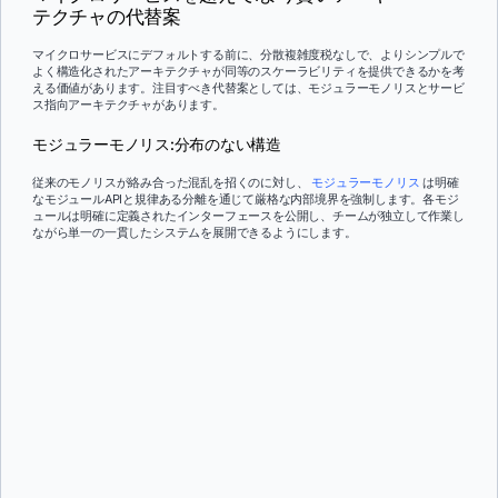
テクチャの代替案
マイクロサービスにデフォルトする前に、分散複雑度税なしで、よりシンプルで
よく構造化されたアーキテクチャが同等のスケーラビリティを提供できるかを考
える価値があります。注目すべき代替案としては、モジュラーモノリスとサービ
ス指向アーキテクチャがあります。
モジュラーモノリス:分布のない構造
従来のモノリスが絡み合った混乱を招くのに対し、
モジュラーモノリス
は明確
なモジュールAPIと規律ある分離を通じて厳格な内部境界を強制します。各モジ
ュールは明確に定義されたインターフェースを公開し、チームが独立して作業し
ながら単一の一貫したシステムを展開できるようにします。