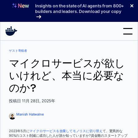
コ
✕
Insights on the state of AI agents from 800+
ン
builders and leaders. Download your copy
テ
ン
ツ
へ
検
ス
ゲスト寄稿者
索
キ
マイクロサービスが欲し
ッ
製品
プ
いけれど、本当に必要な
サポート
のか?
料金プラン
投稿日 11月 28日, 2025年
ブログ
ドキュメント
Manish Hatwalne
サインイン
2023年5月に
マイクロサービスを放棄してモノリスに切り替え
て、驚異的な
90%のコスト削減に成功した人が誰か知っていますか?資金難のスタートアップ