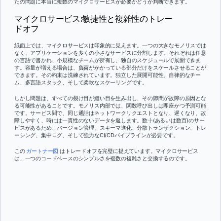
たの問題に本当に複数のマイクロサービスが必要かどうか判断できます。
マイクロサービス:敏捷性と複雑性のトレー
ドオフ
紙面上では、マイクロサービスは印象的に見えます。一つの大きなモノリスでは
なく、アプリケーションを多くの小さなサービスに分割します。それぞれは任意
の言語で書かれ、小規模なチームが所有し、独自のスケジュールで展開できま
す。容量が増える場合は、負荷がかかっている部分だけをスケールさせることが
できます。その約束は洗練されています。独立した展開可能性、自律的なチー
ム、多言語スタック、そして柔軟なスケーリングです。
しかし問題は、すべての裂け目が縫い目を生み出し、その隙間が故障の原因とな
る可能性があることです。モノリス内部では、関数呼び出しは即座かつ予測可能
です。サービス間で、同じ通話はネットワークリクエストとなり、遅くなり、故
障しやすく、時には一貫性のないデータを返します。数十(あるいは数百)のサー
ビスがあるため、バージョン管理、スキーマ進化、分散トランザクション、トレ
ーシング、集中ログ、そして強力なCI/CDパイプラインが必要です。
この
ガートナー図
はトレードオフを完璧に捉えています。マイクロサービス
は、一つのコードベースのシンプルさを複数の複雑さと交換するのです。