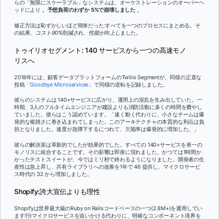
らの「無限にスケーラブル」なシステムは、オーケストレーションのオーバーヘ
ッドにより
、予想負荷のわずか 5%で崩壊しました
。
修正方法は恥ずかしいほど簡単だった:すべてを一つのプロセスにまとめる。そ
の結果、
コスト90%削減され、性能が向上し
ました。
トゥイリオセグメント: 140 サービスから一つの高速モノ
リスへ
2018年には、顧客データプラットフォームのTwilio Segmentが、同様の正直な
投稿
「Goodbye Microservices」
で同様の逆転を記録しました。
彼らのシステムは 140+サービスに広がり、運用上の混乱を生み出していた。一
時期、3人のフルタイムエンジニアが建設よりも消防活動に多くの時間を費やし
ていました。彼らはこう認めています。「速く動く代わりに、小さなチームは爆
発的な複雑さに巻き込まれてしまった。このアーキテクチャの本質的な利点は負
担となりました。速度が急降下するにつれて、欠陥率は爆発的に増加した。」
彼らの解決策は革新的でしたが効果的でした。すべての 140+サービスを単一の
モノリスに統合することです。その影響は即座に現れました。かつては1時間か
かったテストスイートが、今ではミリ秒で終わるようになりました。開発者の生
産性は急上昇し、共有ライブラリへの改善を1年で 46 提供し、マイクロサービ
ス時代の 32 から増加しました。
Shopify:誇大宣伝よりも理性
Shopifyは世界最大級のRuby on Railsコードベースの一つ(2.8M+)を運用してい
ます行)マイクロサービスを追いかける代わりに、明確なコンポーネント境界を