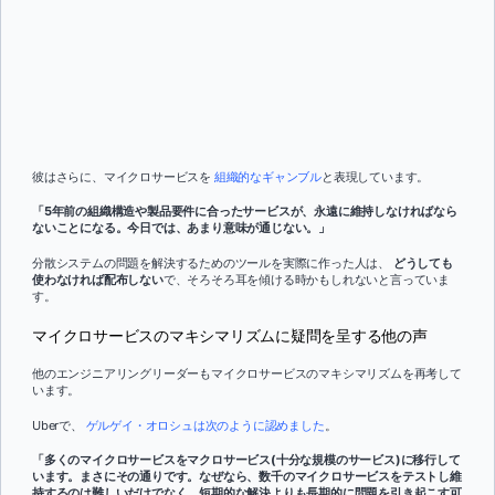
彼はさらに、マイクロサービスを
組織的なギャンブル
と表現しています。
「5年前の組織構造や製品要件に合ったサービスが、永遠に維持しなければなら
ないことになる。今日では、あまり意味が通じない。」
分散システムの問題を解決するためのツールを実際に作った人は、
どうしても
使わなければ配布しない
で、そろそろ耳を傾ける時かもしれないと言っていま
す。
マイクロサービスのマキシマリズムに疑問を呈する他の声
他のエンジニアリングリーダーもマイクロサービスのマキシマリズムを再考して
います。
Uberで、
ゲルゲイ・オロシュは次のように認めました
。
「多くのマイクロサービスをマクロサービス(十分な規模のサービス)に移行して
います。まさにその通りです。なぜなら、数千のマイクロサービスをテストし維
持するのは難しいだけでなく、短期的な解決よりも長期的に問題を引き起こす可