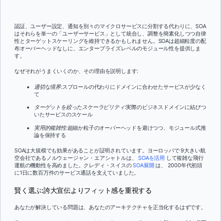
認証、ユーザー設定、通知を別々のマイクロサービスに分割する代わりに、SOA
はそれらを単一の「ユーザーサービス」として統合し、調整を簡素化しつつ自律
性とターゲットスケーリングを維持できるかもしれません。SOAは超細粒度の配
布オーバーヘッドなしに、エンタープライズレベルのモジュール性を提供しま
す。
なぜそれがうまくいくのか、その理由を説明します:
適切な境界
:スプロールの代わりにドメインに合わせたサービスが少なく
て
ターゲットを絞ったスケーラビリティ
:実際のビジネスドメインに結びつ
いたサービスのスケール
実用的複雑性
:超細か粒子のオーバーヘッドを避けつつ、モジュール式推
論を保持する
SOAは大規模でも効果があることが証明されています。ヨーロッパで 9大きい航
空会社であるノルウェージャン・エアシャトルは、
SOAを活用
して複雑な飛行
運航の機動性を高めました。クレディ・スイスの
SOA展開
は、 2000年代初頭
に1日に数百万件のサービス通話を支えていました。
賢く選ぶ:誇大宣伝よりフィット感を重視する
あなたが解決している問題は、あなたのアーキテクチャを正当化するはずです。