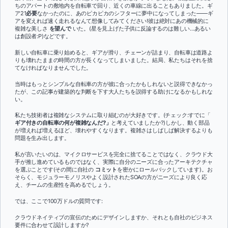
ちのアパートの敷地内を自転車で回り、近くの車線に出ることもありました。ギ
ア21
必要
なかったのに、あのピカピカのシフターに夢中になってしまった――ギ
アを変えれば速く走れるなんて想像してみてください!彼は絶対にあの機械的に
複雑な美しさ
を望んで
いた。(星を見上げた子供に反論するのは難しい...あるい
は創設者:P)などです。
新しい自転車に乗り始めると、ギアが滑り、チェーンが詰まり、自転車は道路よ
りも壊れたままの時間の方が長くなってしまいました。結局、私たちはそれを捨
てなければなりませんでした。
当時はもっとシンプルな自転車の方が彼に合ったかもしれないと説得できなかっ
たが、この記事が建築的な判断を下す大人たちを説得する助けになるかもしれな
い。
私たち技術者は複雑なシステムに取り組むのが大好きです。(チェック:すでに「
ギア付きの自転車の何が複雑なんだ?」
と考えていましたか?)しかし、動く部品
が増えれば増えるほど、壊れやすくなります。複雑さはしばしば解決するよりも
問題を生み出します。
私が言いたいのは、マイクロサービスを完全に捨てることではなく、クラウド大
手が推し進めているものではなく、実際に自分のニーズに合ったアーキテクチャ
を選ぶことです(その間に自社の
コミット
を密かにロールバックしています)。お
そらく、モジュラーモノリスやよく設計されたSOAの方がニーズにより良く応
え、チームの生産性を高めるでしょう。
では、ここで100万ドルの質問です:
クラウドネイティブの宣伝のためにデザインしますか、それとも自社のビジネス
要件に合わせて設計しますか?