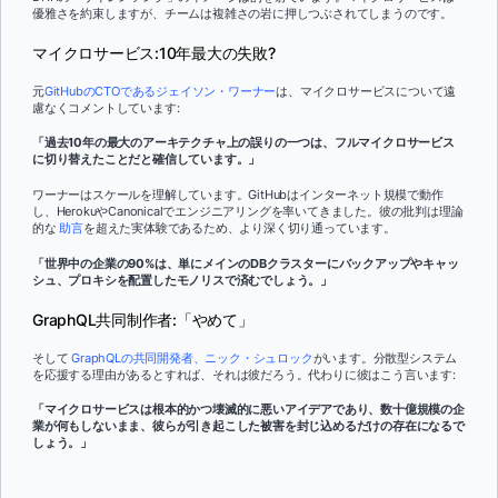
優雅さを約束しますが、チームは複雑さの岩に押しつぶされてしまうのです。
マイクロサービス:10年最大の失敗?
元
GitHubのCTOであるジェイソン・ワーナー
は、マイクロサービスについて遠
慮なくコメントしています:
「過去10年の最大のアーキテクチャ上の誤りの一つは、フルマイクロサービス
に切り替えたことだと確信しています。」
ワーナーはスケールを理解しています。GitHubはインターネット規模で動作
し、HerokuやCanonicalでエンジニアリングを率いてきました。彼の批判は理論
的な
助言
を超えた実体験であるため、より深く切り通っています。
「世界中の企業の90%は、単にメインのDBクラスターにバックアップやキャッ
シュ、プロキシを配置したモノリスで済むでしょう。」
GraphQL共同制作者:「やめて」
そして
GraphQLの共同開発者、ニック・シュロック
がいます。分散型システム
を応援する理由があるとすれば、それは彼だろう。代わりに彼はこう言います:
「マイクロサービスは根本的かつ壊滅的に悪いアイデアであり、数十億規模の企
業が何もしないまま、彼らが引き起こした被害を封じ込めるだけの存在になるで
しょう。」