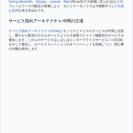
Spring Modulith
、
Django
、
Laravel
、
Rails
(Shopifyで大規模に見られる)などの
フレームワークの最近の発展により、モジュラーモノリスは今後数年で
より広範
な支持
を得る見込みです。
サービス指向アーキテクチャ:中間の立場
サービス指向アーキテクチャ(SOA)は
モノリスとマイクロサービスの中間に位置
し、数十から数百の小さなサービスよりも大規模でドメイン駆動型のサービスを
優先します。これらのサービスはしばしばエンタープライズサービスバス(ESB)
を介して通信し、オーケストレーションのオーバーヘッドを削減しつつ、関心事
の分離を維持します。