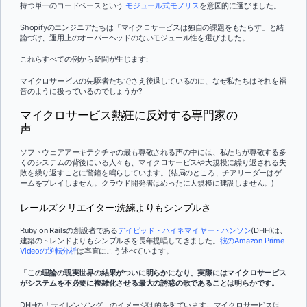
持つ単一のコードベースという
モジュール式モノリス
を意図的に選びました。
Shopifyのエンジニアたちは「マイクロサービスは独自の課題をもたらす」と結
論づけ、運用上のオーバーヘッドのないモジュール性を選びました。
これらすべての例から疑問が生じます:
マイクロサービスの先駆者たちでさえ後退しているのに、なぜ私たちはそれを福
音のように扱っているのでしょうか?
マイクロサービス熱狂に反対する専門家の
声
ソフトウェアアーキテクチャの最も尊敬される声の中には、私たちが尊敬する多
くのシステムの背後にいる人々も、マイクロサービスや大規模に繰り返される失
敗を繰り返すことに警鐘を鳴らしています。(結局のところ、チアリーダーはゲ
ームをプレイしません。クラウド開発者はめったに大規模に建設しません。)
レールズクリエイター:洗練よりもシンプルさ
Ruby on Railsの創設者である
デイビッド・ハイネマイヤー・ハンソン
(DHH)は、
建築のトレンドよりもシンプルさを長年提唱してきました。
彼のAmazon Prime
Videoの逆転分析
は率直にこう述べています。
「この理論の現実世界の結果がついに明らかになり、実際にはマイクロサービス
がシステムを不必要に複雑化させる最大の誘惑の歌であることは明らかです。」
DHHの「サイレンソング」のイメージは的を射ています。マイクロサービスは