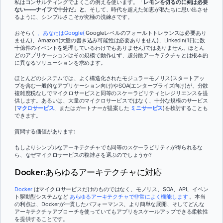
私はコンサルティングでよくこの例えを使います。「
レモンを切るのに剣は必要
ない――ナイフで十分だ」と
。そして、時代を超えた知恵が私たちに思い出させ
るように、シンプルさこそが究極の洗練さです。
おそらく
、あなたはGoogle(
Googleレベルのフォールトトレランスは必要あり
ません)、Amazon(大量の書き込み可能性は必要ありません)、LinkedIn(1日に数
十億件のイベントを処理しているわけでもありません)ではありません。ほとん
どのアプリケーションはその規模で動作せず、超分散アーキテクチャとは根本的
に異なるソリューションを求めます。
ほとんどのシステムでは、よく構造化されたモジュラーモノリス(スタートアッ
プを含む一般的なアプリケーション向け)やSOA(エンタープライズ向け)が、分散
複雑度税なしでマイクロサービスと同等のスケーラビリティとレジリエンスを提
供します。あるいは、大量のマイクロサービスではなく、十分な規模のサービス
(
マクロサービス
、またはガートナーが提案した
ミニサービス
)を検討することも
できます。
質問する価値があります:
もしよりシンプルなアーキテクチャでも同等のスケーラビリティが得られるな
ら、なぜマイクロサービスの複雑さを選ぶのでしょうか?
Docker:あらゆるアーキテクチャに対応
Docker
はマイクロサービスだけのものではなく、モノリス、SOA、API、イベン
ト駆動型システムなど
あらゆるアーキテクチャで非常によく機能します
。本当
の利点は、Dockerが一貫したパフォーマンス、より簡単な展開、そしてどんな
アーキテクチャアプローチを使っていてもアプリをスケールアップできる柔軟性
を提供することです。