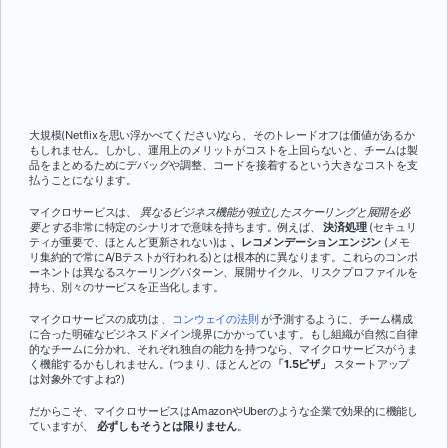
大規模(Netflixを思い浮かべてください)なら、そのトレードオフは価値があるか
もしれません。しかし、運用上のメリットがコストを上回らないと、チームは製
品をまとめるためにデバッグや調整、コードを接着するという大きなコストを支
払うことになります。
マイクロサービスは、
異なるビジネス機能が独立したスケーリングと展開を必
要とする
非常に特定のシナリオで意味を持ちます。例えば、
決済処理
(セキュリ
ティが重要で、ほとんど更新されない)は
、レコメンデーションエンジン
(メモ
リ集約的で常にA/Bテストが行われる)とは根本的に異なります。これらのコンポ
ーネントは異なるスケーリングパターン、展開サイクル、リスクプロファイルを
持ち、別々のサービスを正当化します。
マイクロサービスの成功は
、コンウェイの法則
が予測するように、チーム構成
に合った明確なビジネスドメイン境界にかかっています。もし組織が自然に自律
的なチームに分かれ、それぞれ独自の能力を持つなら、マイクロサービスがうま
く機能するかもしれません。(つまり、ほとんどの
「1.5ピザ」
スタートアップ
は対象外ですよね?)
だからこそ、マイクロサービスはAmazonやUberのような企業で効果的に機能し
ていますが、
必ずしもそうとは限りません
。