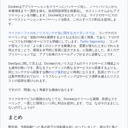
Dockerはアプリケーションをクリーンにパッケージ化し、ノートパソコンから
本番環境まで一貫性を保ち、依存関係管理を簡素化し、ホストシステムからアプ
リケーションを分離します。Docker化されたモノリスは、マイクロサービスの
オーケストレーションオーバーヘッドを除き、これらすべての利点を提供しま
す。
マイクロソフトのモノリスコンテナ化に関するガイダンスでは
、コンテナのス
ケーリングは「追加のVMを展開するよりもはるかに速く簡単」であり、1つのサ
ービスでも50個のサービスでも明確にしています。
Twilio Segmentは
、コンテ
ナ型モノリスが「より多くのコンテナを稼働させ、需要が落ちたときにそれらを
停止することで、環境を水平的に容易に拡大できる」と指摘しました。多くのア
プリケーションでは、アプリ全体のスケールアップがまさに必要なことです。
DevOpsに関して言えば、Dockerのモノリスはフルのマイクロサービス構成より
も操作が軽いです。異なるフォーマットの異なるサービスから収集するよりも、
同じコンテナから収集する際の
ログ集約
がより簡単になります。監視とデバッグ
は集中管理されており、トラブルシューティングはサービス境界を越えたリクエ
ストの追跡を避けられます。
ですので、間違いなく考慮する価値があります:
マイクロサービスの複雑さがなくても、Dockerはクリーンな展開、容易なスケ
ーリング、一貫した環境という同じ利点を提供します。では、なぜそのままにし
ないのでしょうか?
まとめ
数年前、当時8歳だった私の息子が自転車を欲しがっていました。彼は主に私た