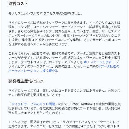
運営コスト
モノリスはシンプルです:プロセス中の関数呼び出し。
マイクロサービスはそれをネットワークに置き換えます。すべてのリクエストは
現在、マシン間、ロードバランサー、サービスメッシュ、認証層を経由して転送
され、さらなる障害点やインフラ要件を生み出しています。突然、サービスディ
スカバリー(サービス同士の見つけ方)、分散トレーシング(サービス間のリクエス
ト追跡)、集中型ログ(複数のサービスのログを集約)、そしてサービストポロジー
を理解する監視システムが必要になります。
これらはそれぞれ必要ですが、複雑で高価です。データが重複すると追加のスト
レージが必要です。絶え間ないサービス間通話はネットワークの出口料金を蓄積
します。クラウドコストは、ホストするアプリよりも
速くスケールします
。プ
ライムビデオのワークフローは、実際の処理よりもサービス間の
Sデータ転送の
オーケストレーションに多く費や3
。
開発者生産性の排水
マイクロサービスでは、難しいのはコードを書くことではありません。分散シス
テムの相互作用を乗り越えることです。
「
マイクロサービスのマクロ問題
」の中で、Stack Overflowは生産性の重要な負
担を特定しています。分散状態は開発者に防御的なコードを書かせ、部分的な障
害を常にチェックするというものです。
モノリスでは、開発者は1つのリポジトリ内でコードパスをエンドツーエンドで
追跡できます。マイクロサービスでは、1つの機能が4つまたは5つのリポジトリ