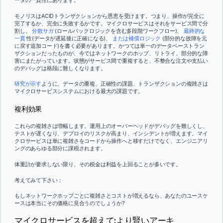
モノリスはACIDトランザクションから恩恵を受けます。つまり、操作が完全に
完了するか、完全に失敗するかです。マイクロサービスはそれをサービス間で分
割し、
分散サガ
(ロールバックロジックを含む多段階ワークフロー)、
最終的な
一貫
性(データが遅延後に正確になる)、
または補償ロジック
(部分的な故障を元
に戻す追加コード)を書く必要があります。かつては単一のデータベーストラン
ザクションだったものが、今ではネットワークのホップ、リトライ、部分的な障
害にまたがっています。状態がサービス間で重複すると、不整合な注文や支払い
のデバッグは格段に難しくなります。
研究が示す
ように、データの重複、正確性の課題、トランザクションの複雑さは
マイクロサービスシステムにおける最大の課題です。
複利効果
これらの複雑さは増幅します。運用上のオーバーヘッドがデバッグを難しくし、
テストが遅くなり、デプロイのリスクが高まり、インシデントが増えます。マイ
クロサービスは単に複雑さをコードから操作へと移すだけでなく、エンジニアリ
ングのあらゆる部分に課税されます。
体重計が要求しない限り、その税金は利益を上回ることが多いです。
考えてみて下さい：
もしネットワークホップごとに複雑さとコストが増えるなら、あなたのユースケ
ースは本当にその価格に見合うのでしょうか?
マイクロサービスを超えて:より賢いアーキ