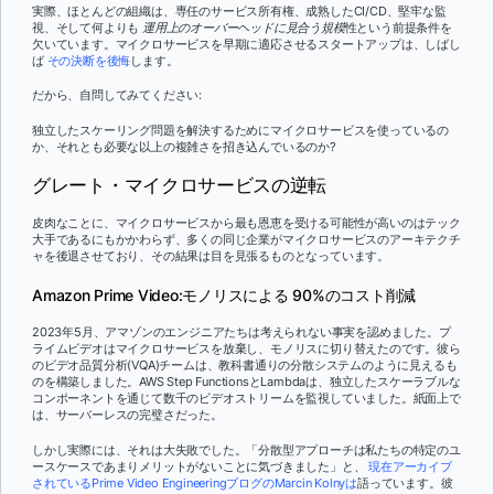
実際、ほとんどの組織は、専任のサービス所有権、成熟したCI/CD、堅牢な監
視、そして何よりも
運用上のオーバーヘッドに見合う規模
性という前提条件を
欠いています。マイクロサービスを早期に適応させるスタートアップは、しばし
ば
その決断を後悔
します。
だから、自問してみてください:
独立したスケーリング問題を解決するためにマイクロサービスを使っているの
か、それとも必要な以上の複雑さを招き込んでいるのか?
グレート・マイクロサービスの逆転
皮肉なことに、マイクロサービスから最も恩恵を受ける可能性が高いのはテック
大手であるにもかかわらず、多くの同じ企業がマイクロサービスのアーキテクチ
ャを後退させており、その結果は目を見張るものとなっています。
Amazon Prime Video:モノリスによる 90%のコスト削減
2023年5月、アマゾンのエンジニアたちは考えられない事実を認めました。プ
ライムビデオはマイクロサービスを放棄し、モノリスに切り替えたのです。彼ら
のビデオ品質分析(VQA)チームは、教科書通りの分散システムのように見えるも
のを構築しました。AWS Step FunctionsとLambdaは、独立したスケーラブルな
コンポーネントを通じて数千のビデオストリームを監視していました。紙面上で
は、サーバーレスの完璧さだった。
しかし実際には、それは大失敗でした。「分散型アプローチは私たちの特定のユ
ースケースであまりメリットがないことに気づきました」と、
現在アーカイブ
されているPrime Video EngineeringブログのMarcin Kolnyは
語っています。彼