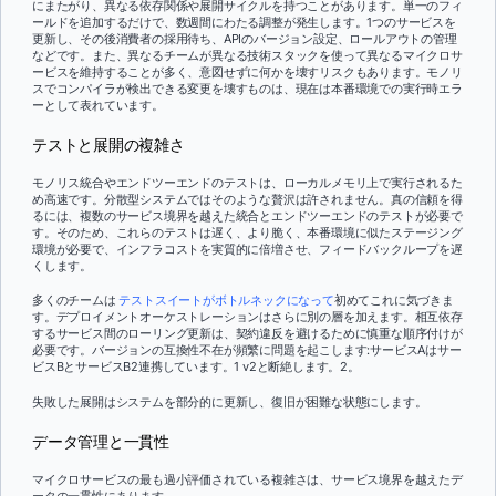
にまたがり、異なる依存関係や展開サイクルを持つことがあります。単一のフィ
ールドを追加するだけで、数週間にわたる調整が発生します。1つのサービスを
更新し、その後消費者の採用待ち、APIのバージョン設定、ロールアウトの管理
などです。また、異なるチームが異なる技術スタックを使って異なるマイクロサ
ービスを維持することが多く、意図せずに何かを壊すリスクもあります。モノリ
スでコンパイラが検出できる変更を壊すものは、現在は本番環境での実行時エラ
ーとして表れています。
テストと展開の複雑さ
モノリス統合やエンドツーエンドのテストは、ローカルメモリ上で実行されるた
め高速です。分散型システムではそのような贅沢は許されません。真の信頼を得
るには、複数のサービス境界を越えた統合とエンドツーエンドのテストが必要で
す。そのため、これらのテストは遅く、より脆く、本番環境に似たステージング
環境が必要で、インフラコストを実質的に倍増させ、フィードバックループを遅
くします。
多くのチームは
テストスイートがボトルネックになって
初めてこれに気づきま
す。デプロイメントオーケストレーションはさらに別の層を加えます。相互依存
するサービス間のローリング更新は、契約違反を避けるために慎重な順序付けが
必要です。バージョンの互換性不在が頻繁に問題を起こします:サービスAはサー
ビスBとサービスB2連携しています。1 v2と断絶します。2。
失敗した展開はシステムを部分的に更新し、復旧が困難な状態にします。
データ管理と一貫性
マイクロサービスの最も過小評価されている複雑さは、サービス境界を越えたデ
ータの一貫性にあります。