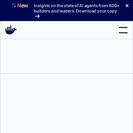
コ
✕
Insights on the state of AI agents from 800+
ン
builders and leaders. Download your copy
テ
ン
ツ
へ
検
ス
索
キ
ッ
製品
プ
サポート
料金プラン
ブログ
ドキュメント
ジェイソン・ダン
サインイン