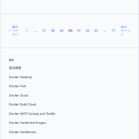
前の
次の
ペー
1
...
37
38
39
40
41
42
43
...
77
ペー
ジへ
ジ
製品
製品概要
Docker Desktop
Docker Hub
Docker Scout
Docker Build Cloud
Docker MCP Catalog and Toolkit
Docker Hardened Images
Docker Sandboxes