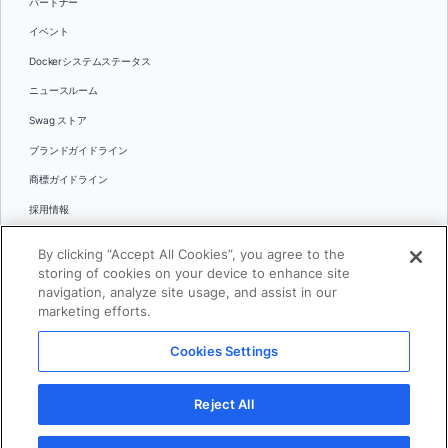
パートナー
イベント
Dockerシステムステータス
ニュースルーム
Swag ストア
ブランドガイドライン
商標ガイドライン
採用情報
お問い合わせ
By clicking “Accept All Cookies”, you agree to the
言語
storing of cookies on your device to enhance site
English
navigation, analyze site usage, and assist in our
marketing efforts.
日本語
Cookies Settings
© 2026 Docker Inc.全著作権所有
Reject All
利用規約(英語)
プライバシー
リーガル
Cookies Settings