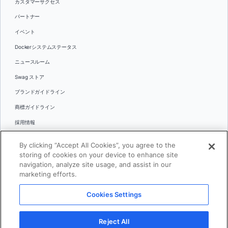
カスタマーサクセス
パートナー
イベント
Dockerシステムステータス
ニュースルーム
Swag ストア
ブランドガイドライン
商標ガイドライン
採用情報
お問い合わせ
By clicking “Accept All Cookies”, you agree to the
言語
storing of cookies on your device to enhance site
English
navigation, analyze site usage, and assist in our
marketing efforts.
日本語
Cookies Settings
© 2026 Docker Inc.全著作権所有
Reject All
利用規約(英語)
プライバシー
リーガル