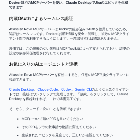
Docker対応のMCPサーバーを使い、Claude DesktopでJiraのエピックを生成
できます
内蔵OAuthによるシームレス認証
Atlassian Rovo MCPサーバーはDockerの組み込みOAuthを使用しているため、
認証はシームレスです。Dockerは認証情報を安全に管理し、複数のMCPクライ
アント間で再利用できるようにします。一度認証すれば問題ありません。
裏側では、この摩擦のない体験はMCP Toolkitによって支えられており、環境の
設定や依存関係管理を代行してくれます。
お気に入りのAIエージェントと連携
Atlassian Rovo MCPサーバーを有効にすると、任意のMCP互換クライアントに
接続できます。
Claude Desktop
、
Claude Code
、
Codex
、
Gemini CLI
のような人気クライアン
トでは、接続はワンクリックで完成します。「接続」をクリックして、Claude
Desktopを再起動すれば、これで準備完了です。
そこから、クロードに次のことを依頼できます:
MCPについて短いPRDを書いてください
そのPRDをジラの叙事詩や物語に変えてください
生成されたエピックを見直して、正しいか確認してください