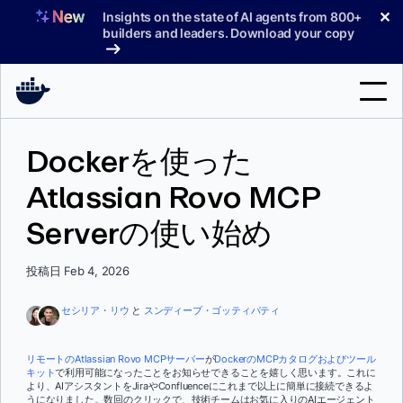
コ
✕
Insights on the state of AI agents from 800+
ン
builders and leaders. Download your copy
テ
ン
ツ
へ
検
ス
Dockerを使った
索
キ
ッ
Atlassian Rovo MCP
製品
プ
Serverの使い始め
サポート
料金プラン
投稿日 Feb 4, 2026
ブログ
セシリア・リウ
と
スンディープ・ゴッティパティ
ドキュメント
リモートのAtlassian Rovo MCPサーバー
が
DockerのMCPカタログおよびツール
キット
で利用可能になったことをお知らせできることを嬉しく思います。これに
サインイン
より、AIアシスタントをJiraやConfluenceにこれまで以上に簡単に接続できるよ
うになりました。数回のクリックで、技術チームはお気に入りのAIエージェント