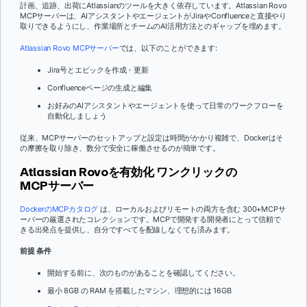
計画、追跡、出荷にAtlassianのツールを大きく依存しています。Atlassian Rovo
MCPサーバーは、AIアシスタントやエージェントがJiraやConfluenceと直接やり
取りできるようにし、作業場所とチームのAI活用方法とのギャップを埋めます。
Atlassian Rovo MCPサーバー
では、以下のことができます:
Jira号とエピックを作成・更新
Confluenceページの生成と編集
お好みのAIアシスタントやエージェントを使って日常のワークフローを
自動化しましょう
従来、MCPサーバーのセットアップと設定は時間がかかり複雑で、Dockerはそ
の摩擦を取り除き、数分で安全に稼働させるのが簡単です。
Atlassian Rovoを有効化
ワンクリックの
MCPサーバー
DockerのMCPカタログ
は、ローカルおよびリモートの両方を含む 300+MCPサ
ーバーの厳選されたコレクションです。MCPで開発する開発者にとって信頼で
きる出発点を提供し、自分ですべてを配線しなくても済みます。
前提 条件
開始する前に、次のものがあることを確認してください。
最小 8GB の RAM を搭載したマシン、理想的には 16GB