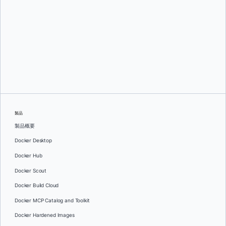
グレッグ・モンデロ
そして
ダン・ステルツァー
製品
製品概要
Docker Desktop
Docker Hub
Docker Scout
Docker Build Cloud
Docker MCP Catalog and Toolkit
Docker Hardened Images