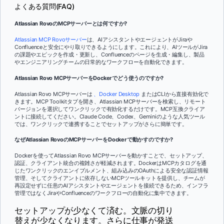
よくある質問(FAQ)
Atlassian RovoのMCPサーバーとは何ですか?
Atlassian MCP Rovoサーバー
は、AIアシスタントやエージェントがJiraや
Confluenceと安全にやり取りできるようにします。これにより、AIツールがJira
の課題やエピックを作成・更新し、Confluenceのページを生成・編集し、製品
やエンジニアリングチームの日常的なワークフローを自動化できます。
Atlassian Rovo MCPサーバーをDockerでどう使うのですか?
Atlassian Rovo MCPサーバーは
、Docker Desktop
またはCLIから直接有効化で
きます。MCP Toolkitタブを開き、Atlassian MCPサーバーを検索し、リモート
バージョンを選択してワンクリックで有効化するだけです。MCP互換クライア
ントに接続してください。Claude Code、Codex、Geminiのような人気ツール
では、ワンクリックで連携することでセットアップがさらに簡単です。
なぜAtlassian RovoのMCPサーバーをDockerで動かすのですか?
Dockerを使ってAtlassian Rovo MCPサーバーを動かすことで、セットアップ、
認証、クライアント統合の複雑さが軽減されます。DockerはMCPカタログを通
じたワンクリックのエンイブルメント、組み込みのOAuthによる安全な認証情報
管理、そしてクライアントに依存しないMCPツールキットを提供し、チームが
再設定せずに任意のAIアシスタントやエージェントを接続できるため、インフラ
管理ではなくJiraやConfluenceのワークフローの自動化に集中できます。
セットアップが少なくて済む。文脈の切り
替えが少なくなります。さらに仕事が発送