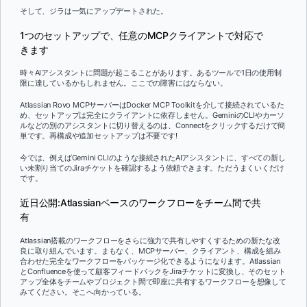
そして、ジラは一気にアップデートされた。
1つのセットアップで、任意のMCPクライアントで対応で
きます
時々AIアシスタントに問題が起こることがあります。あるツールで1日の使用制
限に達しているかもしれません。ここでの障害にはならない。
Atlassian Rovo MCPサーバーはDocker MCP Toolkitを介して接続されているた
め、セットアップは完全にクライアントに依存しません。GeminiのCLIやカーソ
ルなどの別のアシスタントに切り替えるのは、Connectをクリックするだけで簡
単です。再構成や追加セットアップは不要です!
今では、例えばGemini CLIのような接続されたAIアシスタントに、すべての新し
い未割り当てのJiraチケットを確認するよう依頼できます。ただうまくいくだけ
です。
近日公開:Atlassianベースのワークフローをチーム間で共
有
Atlassian搭載のワークフローをさらに強力で共有しやすくするための新たな改
良に取り組んでいます。まもなく、MCPサーバー、クライアント、構成を組み
合わせた完全なワークフローをパッケージ化できるようになります。Atlassian
とConfluenceを使って顧客フィードバックをJiraチケットに変換し、そのセット
アップ全体をチームやプロジェクト間で即座に共有するワークフローを想像して
みてください。そこへ向かっている。