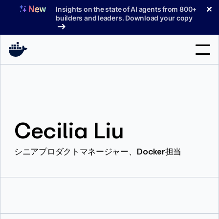
コ
✕
Insights on the state of AI agents from 800+
ン
builders and leaders. Download your copy
テ
ン
ツ
へ
検
ス
索
キ
ッ
製品
プ
Cecilia Liu
サポート
料金プラン
シニアプロダクトマネージャー、Docker担当
ブログ
ドキュメント
サインイン