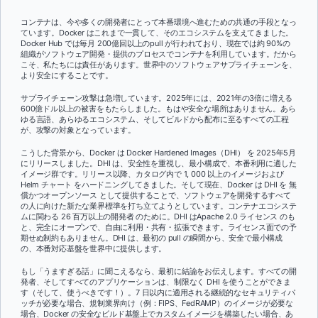
コンテナは、今や多くの開発者にとって本番環境へ進むための共通の手段となっ
ています。Docker はこれまで一貫して、そのエコシステムを支えてきました。
Docker Hub では毎月 200億回以上のpull が行われており、現在では約 90%の
組織がソフトウェア開発・提供のプロセスでコンテナを利用しています。だから
こそ、私たちには責任があります。世界中のソフトウェアサプライチェーンを、
より安全にすることです。
サプライチェーン攻撃は急増しています。2025年には、2021年の3倍に増える
600億ドル以上の被害をもたらしました。もはや安全な場所はありません。あら
ゆる言語、あらゆるエコシステム、そしてビルドから配布に至るすべての工程
が、攻撃の対象となっています。
こうした背景から、Docker は Docker Hardened Images（DHI） を 2025年5月
にリリースしました。DHI は、安全性を重視し、最小構成で、本番利用に適した
イメージ群です。リリース以降、カタログ内で 1, 000 以上のイメージおよび
Helm チャート をハードニングしてきました。そして現在、Docker は DHI を 無
償かつオープンソース として提供することで、ソフトウェアを開発するすべて
の人に向けた新たな業界標準を打ち立てようとしています。コンテナエコシステ
ムに関わる 26 百万以上の開発者 のために。DHI はApache 2.0 ライセンス のも
と、完全にオープンで、自由に利用・共有・拡張できます。ライセンス面での予
期せぬ制約もありません。DHI は、最初の pull の瞬間から、安全で最小構成
の、本番対応基盤を世界中に提供します。
もし「うますぎる話」に聞こえるなら、最初に結論をお伝えします。すべての開
発者、そしてすべてのアプリケーションは、制限なく DHI を使うことができま
す（そして、使うべきです！）。7 日以内に適用される継続的なセキュリティパ
ッチが必要な場合、規制業界向け（例：FIPS、FedRAMP）のイメージが必要な
場合、Docker の安全なビルド基盤上でカスタムイメージを構築したい場合、あ