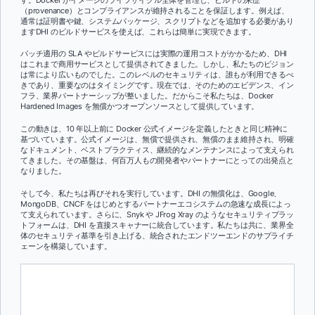
（provenance）とコンプライアンスが維持されることを保証します。例えば、
通常は証明書や鍵、システムパッケージ、スクリプトなどを追加する必要があり
ますDHI のビルドサービスを使えば、これらは簡単に実現できます。
パッチ適用の SLA やビルドサービスには実際の運用コストがかかるため、DHI
はこれまで商用サービスとして提供されてきました。しかし、私たちのビジョン
は常により広いものでした。このレベルのセキュリティは、誰もが利用できるべ
きであり、重要なのはタイミングです。現在では、そのためのエビデンス、イン
フラ、業界パートナーシップが整いました。だからこそ私たちは、Docker
Hardened Images を無償かつオープンソースとして提供しています。
この動きは、10 年以上前に Docker 公式イメージを定義したときと同じ精神に
基づいています。公式イメージは、無償で提供され、無償のまま維持され、明確
なドキュメント、ベストプラクティス、継続的なメンテナンスによって支えられ
てきました。その基盤は、何百万人もの開発者やパートナーにとっての出発点と
なりました。
そして今、私たちは再びそれを実行しています。DHI の無償化は、Google、
MongoDB、CNCF をはじめとするパートナーエコシステムの急速な成長によっ
て支えられています。さらに、Snyk や JFrog Xray のようなセキュリティプラッ
トフォームは、DHI を直接スキャナーに統合しています。私たちは共に、業界全
体のセキュリティ基準を引き上げる、統合されたエンドツーエンドのサプライチ
ェーンを構築しています。