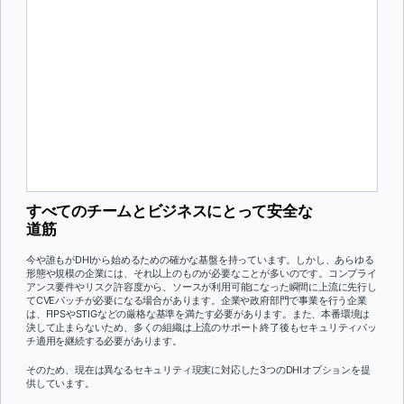
すべてのチームとビジネスにとって安全な
道筋
今や誰もがDHIから始めるための確かな基盤を持っています。しかし、あらゆる
形態や規模の企業には、それ以上のものが必要なことが多いのです。コンプライ
アンス要件やリスク許容度から、ソースが利用可能になった瞬間に上流に先行し
てCVEパッチが必要になる場合があります。企業や政府部門で事業を行う企業
は、FIPSやSTIGなどの厳格な基準を満たす必要があります。また、本番環境は
決して止まらないため、多くの組織は上流のサポート終了後もセキュリティパッ
チ適用を継続する必要があります。
そのため、現在は異なるセキュリティ現実に対応した3つのDHIオプションを提
供しています。