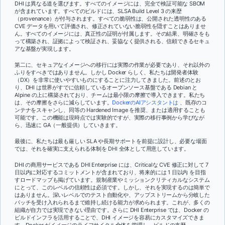
DHI は異なる道を選びます。すべてのイメージには、完全で検証可能な SBOM
が含まれています。すべてのビルドには、SLSA Build Level 3 の来歴
（provenance）が付与されます。すべての脆弱性は、公開された透明性のある
CVE データを用いて評価され、修正されていない脆弱性を隠すことはありませ
ん。すべてのイメージには、真正性の証明が付属します。その結果、明確さをも
って構築され、証拠によって検証され、妥協なく提供される、信頼できるセキュ
アな基盤が実現します。
第二に、セキュアなイメージへの移行には実際の作業が必要であり、それ以外の
ふりをすべきではありません。しかし Docker らしく、私たちは開発者体験
（DX）を非常に使いやすいものにすることに注力してきました。前述のとお
り、DHI は世界がすでに信頼しているオープンソース基盤である Debian と
Alpine の上に構築されており、チームは最小限の摩擦で導入できます。私たち
は、その摩擦をさらに減らしています。
DockerのAIアシスタントは
、既存のコ
ンテナをスキャンし、同等の Hardened Image を推奨、または適用することも
可能です。この機能は現時点では実験的ですが、実際の移行事例から学びなが
ら、迅速に GA（一般提供）していきます。
最後に、私たちは最も厳しい SLA や長期サポートを前提に設計し、必要な場面
では、それを確実に支えられる体制を DHI 全体として用意しています。
DHI の商用サービスである DHI Enterprise には、Criticalな CVE 修正に対して 7
日以内に対応するコミットメントが含まれており、将来的には 1 日以内 を目指
すロードマップも掲げています。規制産業やミッションクリティカルなシステム
にとって、このレベルの信頼性は必須です。しかし、それを実現するのは簡単で
はありません。深いレベルでのテスト自動化や、アップストリームから分岐した
パッチを受け入れられるまで維持し続ける能力が求められます。これが、多くの
組織が自力では実現できない理由です。さらに DHI Enterprise では、Docker の
ビルドインフラを活用することで、DHI イメージを容易にカスタマイズできま
す。Docker がイメージのライフサイクル全体を管理し、ビルドの来歴