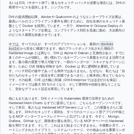
るいは EOL（サポート終了）後もセキュリティパッチが必要な場合には、DHI の
商用サービスを提供します。シンプルです。
DHI の提供開始以降、Adobe や Qualcomm のようなエンタープライズ企業は、
最高レベルのコンプライアンス要件を満たすために、自社全体のセキュリティ基
盤として Docker を採用しています。一方で、Attentive や Octopus Deploy の
ようなスタートアップ企業は、コンプライアンス対応を迅速に進め、大企業向け
のビジネス展開を加速させています。
今では、すべての人が、すべてのアプリケーションを、最初の
docker
build
から安全に構築できます。他のブラックボックス化された独自の
Hardened Image とは異なり、DHI は Alpine や Debian と互換性があり、すでに
多くのチームが信頼し、使い慣れているオープンソース基盤をそのまま活用でき
ます。最小限の変更で導入可能です。一部のベンダーが「スキャナをグリーンに
保つ」ために CVE 情報を抑制する中、Docker は
常に透明性を重視
していま
す。パッチ対応の途中であっても例外ではありません。なぜなら、私たちは「自
分たちのセキュリティ状況を常に把握できるべきだ」と根本的に考えているから
です。その結果、CVE は大幅に削減（DHI Enterprise ではほぼゼロを保証）、
イメージサイズは最大 95 %小さくなり、そして透明性や信頼を損なうことな
く、安全なデフォルト設定を実現しています。
他にもまだあります。DHI イメージを Kubernetes 環境で活用するための
Hardened Helm Charts もすでに提供しており、こちらもオープンソースです。
そして本日、私たちは Hardened MCP Servers によって、この基盤をさらに拡
張します。DHI のセキュリティ原則を、すべてのエージェント型アプリの中核と
なる MCP インターフェースレイヤーへと広げていきます。今すぐ、Mongo、
Grafana、GitHub など、開発者が最も依存している MCP サーバーの Hardened
版を実行できます。そして、これはまだ始まりにすぎません。今後数か月で、ハ
ードニングされたライブラリ、システムパッケージ、その他あらゆる重要コンポ