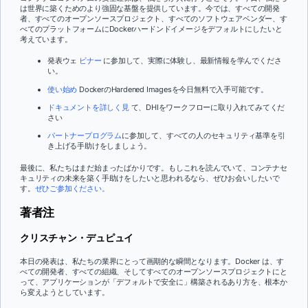
は世界に築くためのより強固な基盤を提供しています。今では、すべての開発
者、すべてのオープンソースプロジェクト、すべてのソフトウェアベンダー、す
べてのプラットフォームにDockerハードンドイメージをデフォルトにしたいと
考えています。
発表ウェ
ビナー
に参加して、実際に体験し、最新情報を学んでくださ
い。
使い始め
DockerのHardened Imagesを今日無料で入手可能です。
ドキュメントを詳しく見
て、DHIをワークフローに取り入れてみてくだ
さい
パートナープログラム
に参加して、すべての人のセキュリティ基準を引
き上げる手助けをしましょう。
最後に、私たちはまだ始まったばかりです。もしこれを読んでいて、コンテナセ
キュリティの未来を築く手助けをしたいと思われるなら、ぜひお会いしたいで
す。
ぜひご参加ください。
著者注
クリスチャン・デュピュイ
本日の発表は、私たちの業界にとって画期的な瞬間となります。Docker は、す
べての開発者、すべての組織、そしてすべてのオープンソースプロジェクトにと
って、アプリケーションが「デフォルトで安全に」構築されるあり方を、根本か
ら変えようとしています。