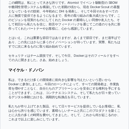
この瞬間は、私にとって大きな誇りです。Atomist でイベント駆動型の SBOM
や脆弱性管理システムを構築していた初期の頃から、現在 Docker Scout の基盤
となっているその技術、今年初めに DHI を発表し、そして今回それをすべての
人に無償で提供できるようになるまで、長年の取り組みの集大成だからです。こ
のビジョンを現実のものにしてくれた Docker の素晴らしい同僚や友人たち、そ
して初日から私たちを信じ、助言やフィードバックを通じてこの道のりを共に形
作ってくれたパートナーやお客様に、心から感謝しています。
とはいえ、これは重要な節目ではありますが、あくまで節目です。まだ道半ばで
あり、この先にはさらに多くのイノベーションが待っています。実際、私たちは
すでに次に来るものに取り組み始めています。
セキュリティはチーム競技です。そして今日、Docker はそのフィールドをすべ
ての人に開きました。さあ、始めましょう。
マイケル・ドノバン
私は、できるだけ多くの開発者に前向きな影響を与えたいという思いから
Docker に参加しました。今回のローンチによって、すべての開発者は、作業負
荷を増やすことなく、自分たちのアプリケーションを安全にする権利を手にする
ことができます。これは、コンテナエコシステム、そして私たちが日々使ってい
るデジタル体験における、画期的な転換点を示しています。
私たちが作り上げてきた製品、そして日々サービスを提供しているお客様に、私
は心から誇りを感じています。素晴らしいチームと共にこのプロダクトを築くこ
とに人生の多くの時間を費やしてきました。そして、これから何が起こるのか、
これまで以上に楽しみにしています。