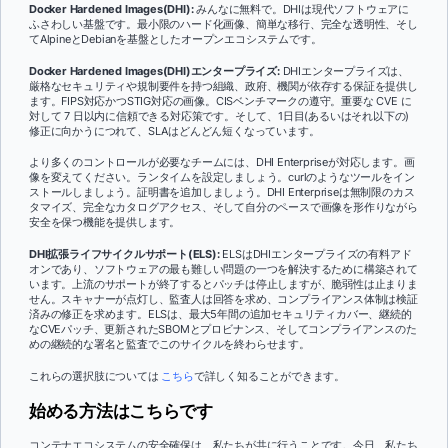
Docker Hardened Images(DHI):
みんなに無料で。DHIは現代ソフトウェアに
ふさわしい基盤です。最小限のハード化画像、簡単な移行、完全な透明性、そし
てAlpineとDebianを基盤としたオープンエコシステムです。
Docker Hardened Images(DHI)エンタープライズ:
DHIエンタープライズは、
厳格なセキュリティや規制要件を持つ組織、政府、機関が依存する保証を提供し
ます。FIPS対応かつSTIG対応の画像。CISベンチマークの遵守。重要な CVE に
対して 7 日以内に信頼できる対応策です。そして、1日目(あるいはそれ以下の)
修正に向かうにつれて、SLAはどんどん短くなっています。
より多くのコントロールが必要なチームには、DHI Enterpriseが対応します。画
像を変えてください。ランタイムを設定しましょう。curlのようなツールをイン
ストールしましょう。証明書を追加しましょう。DHI Enterpriseは無制限のカス
タマイズ、完全なカタログアクセス、そして自分のペースで画像を形作りながら
安全を保つ機能を提供します。
DHI拡張ライフサイクルサポート(ELS):
ELSはDHIエンタープライズの有料アド
オンであり、ソフトウェアの最も難しい問題の一つを解決するために構築されて
います。上流のサポートが終了するとパッチは停止しますが、脆弱性は止まりま
せん。スキャナーが点灯し、監査人は回答を求め、コンプライアンス体制は検証
済みの修正を求めます。ELSは、最大5年間の追加セキュリティカバー、継続的
なCVEパッチ、更新されたSBOMとプロビナンス、そしてコンプライアンスのた
めの継続的な署名と監査でこのサイクルを終わらせます。
これらの選択肢については
こちら
で詳しく知ることができます。
始める方法はこちらです
コンテナエコシステムの安全確保は、私たちが共に行うことです。今日、私たち