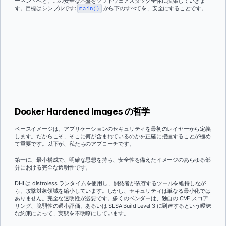
ーネントへと、この安全な基盤をソフトウェアスタック全体に拡張していきま
す。目標はシンプルです:
main()
から下のすべてを、安全にすることです。
Docker Hardened Images の哲学
ベースイメージは、アプリケーションのセキュリティを最初のレイヤーから定義
します。だからこそ、そこに何が含まれているのかを正確に把握することが極め
て重要です。以下が、私たちのアプローチです。
第一に、最小構成で、明確な思想を持ち、安全性を備えたイメージのあらゆる部
分における完全な透明性です。
DHI は distroless ランタイムを使用し、開発者が依存するツールを維持しなが
ら、攻撃対象領域を縮小しています。しかし、セキュリティは単なる最小化では
ありません。完全な透明性が必要です。多くのベンダーは、独自の CVE スコア
リング、脆弱性の過小評価、あるいは SLSA Build Level 3 に到達するという曖昧
な約束によって、実態を不明瞭にしています。