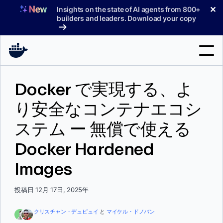
コ
✕
Insights on the state of AI agents from 800+
ン
builders and leaders. Download your copy
テ
ン
ツ
へ
検
ス
Docker で実現する、よ
索
キ
ッ
り安全なコンテナエコシ
製品
プ
ステム ー 無償で使える
サポート
Docker Hardened
料金プラン
Images
ブログ
ドキュメント
投稿日 12月 17日, 2025年
サインイン
クリスチャン・デュピュイ
と
マイケル・ドノバン