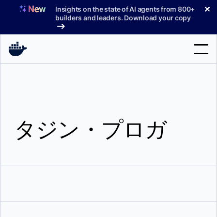
コ
✕
Insights on the state of AI agents from 800+
ン
builders and leaders. Download your copy
テ
ン
ツ
へ
検
ス
索
キ
ッ
製品
プ
タジン・プロガ
サポート
料金プラン
ブログ
ドキュメント
サインイン