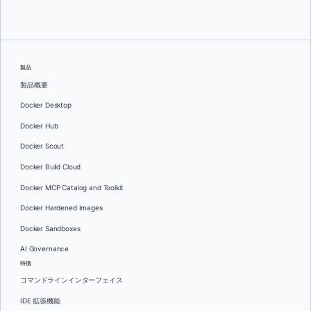
製品
製品概要
Docker Desktop
Docker Hub
Docker Scout
Docker Build Cloud
Docker MCP Catalog and Toolkit
Docker Hardened Images
Docker Sandboxes
AI Governance
特徴
コマンドラインインターフェイス
IDE 拡張機能