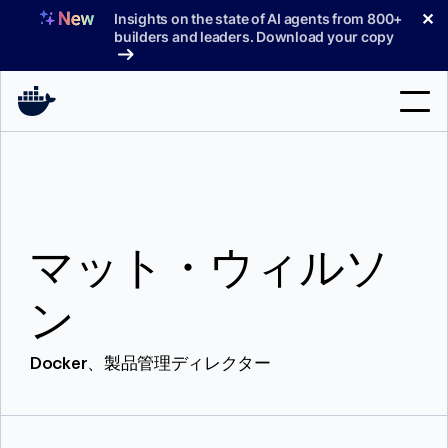
コ
✕
Insights on the state of AI agents from 800+
ン
builders and leaders. Download your copy
テ
ン
ツ
へ
検
ス
索
キ
ッ
製品
プ
マット・ウィルソ
サポート
料金プラン
ン
ブログ
Docker、製品管理ディレクター
ドキュメント
サインイン