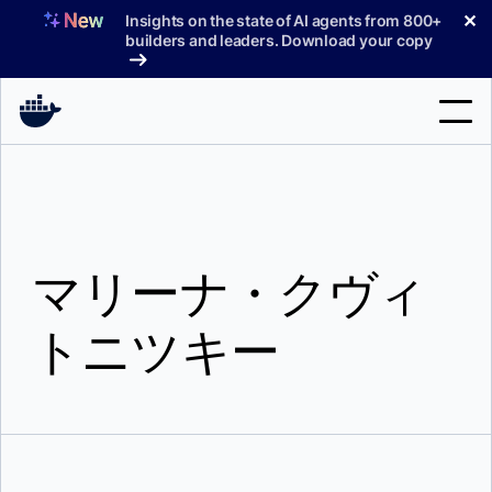
コ
✕
Insights on the state of AI agents from 800+
ン
builders and leaders. Download your copy
テ
ン
ツ
へ
検
ス
索
キ
ッ
製品
プ
マリーナ・クヴィ
サポート
料金プラン
トニツキー
ブログ
ドキュメント
サインイン