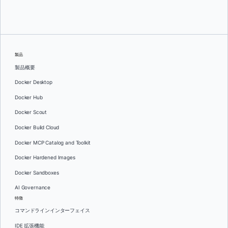
製品
製品概要
Docker Desktop
Docker Hub
Docker Scout
Docker Build Cloud
Docker MCP Catalog and Toolkit
Docker Hardened Images
Docker Sandboxes
AI Governance
特徴
コマンドラインインターフェイス
IDE 拡張機能