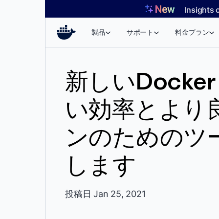
コ
Insights 
ン
テ
製品
サポート
料金プラン
ン
ツ
へ
新しいDock
ス
キ
い効率とより
ッ
プ
ンのためのツ
します
投稿日 Jan 25, 2021