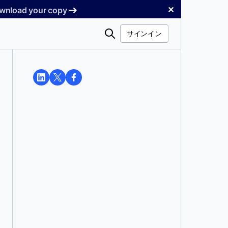
✕
Download your copy
検
サインイン
索