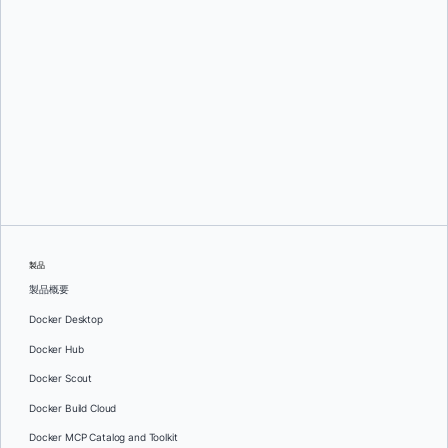
ジェローム・ペタゾーニ
製品
製品概要
Docker Desktop
Docker Hub
Docker Scout
Docker Build Cloud
Docker MCP Catalog and Toolkit