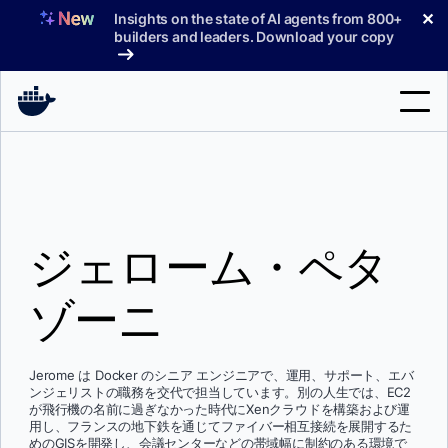
コ
✕
Insights on the state of AI agents from 800+
ン
builders and leaders. Download your copy
テ
ン
ツ
へ
検
ス
索
キ
ッ
製品
プ
ジェローム・ペタ
サポート
料金プラン
ゾーニ
ブログ
ドキュメント
Jerome は Docker のシニア エンジニアで、運用、サポート、エバ
ンジェリストの職務を交代で担当しています。別の人生では、EC2
が飛行機の名前に過ぎなかった時代にXenクラウドを構築および運
サインイン
用し、フランスの地下鉄を通じてファイバー相互接続を展開するた
めのGISを開発し、会議センターなどの帯域幅に制約のある環境で