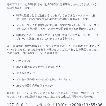
そのプロトコルは80年代(さらには90年代)には素晴らしかったですが、いくつ
かの欠点があります。
時間の経過とともに進化するにつれて、さまざまなユースケースに指
定、拡張、および改造するための約10の異なるRFCがあります。
メッセージサイズは制限されており、
非常に長い
メッセージ
(トレースバ
ックなど)を切り捨てるか、メッセージ間で分割する必要があります。
結局のところ、一部のメタデータを抽出できたとしても、ペイロードは
プレーンで装飾されていないテキスト文字列です。
GELFは非常に
危険な
動きをし、
すべてのログメッセージを辞書
(またはマップ
やハッシュなど、あなたがそれらを呼びたいもの)にすることを決定しました。
この「dict」には次のフィールドがあります。
バージョン;
ホスト(最初にメッセージを送信した人)。
タイムスタンプ;
メッセージの短いバージョンと長いバージョン。
あなたが望む余分なフィールド!
最初は「OK、どうしたの?」と思うかもしれませんが、これは、Webサーバーが
リクエストをログに記録するときに、次のような生の文字列を持つ代わりに、
127.0.0.1 - フランク [10/Oct/2000:13:55:36 -