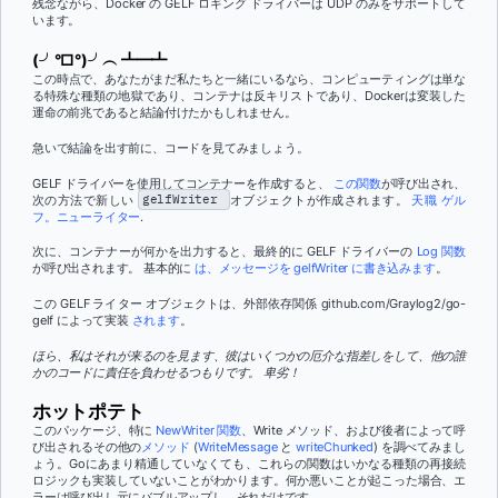
残念ながら、Docker の GELF ロギング ドライバーは UDP のみをサポートして
います。
(╯°□°)╯︵ ┻━┻
この時点で、あなたがまだ私たちと一緒にいるなら、コンピューティングは単な
る特殊な種類の地獄であり、コンテナは反キリストであり、Dockerは変装した
運命の前兆であると結論付けたかもしれません。
急いで結論を出す前に、コードを見てみましょう。
GELF ドライバーを使用してコンテナーを作成すると、
この関数
が呼び出され、
次の方法で新しい
gelfWriter
オブジェクトが作成されます。
天職
ゲル
フ。ニューライター
.
次に、コンテナーが何かを出力すると、最終的に GELF ドライバーの
Log 関数
が呼び出されます。 基本的に
は、メッセージを gelfWriter に書き込みます
。
この GELF ライター オブジェクトは、外部依存関係 github.com/Graylog2/go-
gelf によって実装
されます
。
ほら、私はそれが来るのを見ます、彼はいくつかの厄介な指差しをして、他の誰
かのコードに責任を負わせるつもりです。 卑劣！
ホットポテト
このパッケージ、特に
NewWriter 関数
、Write メソッド、および後者によって呼
び出されるその他の
メソッド
(
WriteMessage
と
writeChunked
) を調べてみまし
ょう
。Goにあまり精通していなくても、これらの関数はいかなる種類の再接続
ロジックも実装していないことがわかります。何か悪いことが起こった場合、エ
ラーは呼び出し元にバブルアップし、それだけです。