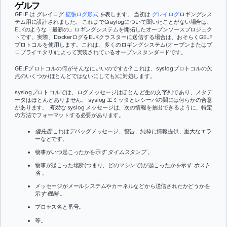
ゲルフ
GELF は グレイログ
拡張ログ形式
を表します。 当初は
グレイログ
ロギングシス
テム用に設計されました。 これまでGraylogについて聞いたことがない場合は、
ELK
のような「最新の」ロギングシステムを開拓したオープンソースプロジェク
トです
。実際、DockerログをELKクラスターに送信する場合は、おそらくGELF
プロトコルを使用します。これは、多くのロギングシステム(オープンまたはプ
ロプライエタリ)によって実装されているオープンスタンダードです。
GELFプロトコルの何がそんなにいいのですか? これは、syslogプロトコルの欠
点のいくつか(ほとんどではないにしても)に対処します。
syslogプロトコルでは、ログメッセージはほとんど生の文字列であり、メタデ
ータはほとんどありません。 syslog エミッタとレシーバの間には何らかの合意
があります。
有効な
syslog メッセージは、次の情報を抽出できるように、特定
の方法でフォーマットする必要があります。
優先度
:これはデバッグメッセージ、警告、純粋に情報提供、重大なエラ
ーなどです。
物事がいつ起こったかを示
す タイムスタンプ
。
物事が起こった場所(つまり、どのマシンで)が起こったかを示
す ホスト
名
。
メッセージがメールシステムやカーネルなどから送信されたかどうかを
示
す 機能
。
プロセス名と番号。
等。