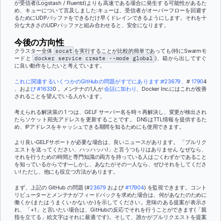
が受信者(Logstash / Fluentd)よりも高速である場合に発生する可能性があるた
め、キューについて言及しました:キューは、受信者がオーバーフローを回避す
るためにUDPバッファをできるだけ早くドレインできるようにします。それを十
分な大きさのUDPバッファと組み合わせると、安全になります。
今後の方向性
クラスター全体
socat
を実行することが比較的簡単であっても(特にSwarmモ
ードと
docker service create --mode global
)、箱から出してすぐ
に良い動作をしたいと考えています。
これに関連するいくつかのGitHubの問題がすでにあります:#23679、
#
1790
4
、およ
び #1633
0 。メンテナの1人が
会話に加わり
、Docker Inc.にはこれが改善
されることを望んでいる人がいます。
考えられる解決策の 1 つは、GELF サーバー名を時々再解決し、変更が検出され
たらソケット宛先アドレスを更新することです。 DNSはTTL情報を提供するた
め、IPアドレスをキャッシュできる期間を知るためにも使用できます。
より良いGELFサポートが必要な場合は、良いニュースがあります。 「プルリク
エストを送ってください、ハッハッハ!」と言うつもりはありません なぜなら、
それを行うための時間と専門知識の両方を持っている人はごくわずかであること
を知っているからです—しかし、あなたがその一人なら、ぜひそれをしてくださ
い! ただし、他にも役立つ方法があります。
まず、上記の GitHub の問題 (#
23679
および
#17904
) を監視できます
。コント
リビューターとメンテナがフィードバックを求めた場合は、何があなたのために
働くか(またはうまくいかないか)を示してください。意味のある提案が表示さ
れ、「+1」と言いたい場合は、GitHubの反応でそれを行うことができます(「親
指を立てる」絵文字はそれに最適です)。そして、誰かがプルリクエストを提案