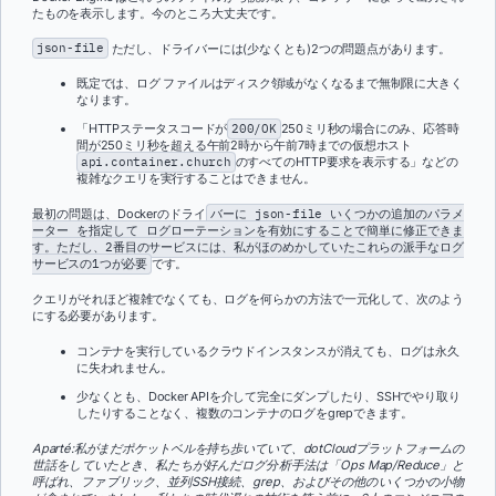
たものを表示します。今のところ大丈夫です。
json-file
ただし、ドライバーには(少なくとも)2つの問題点があります。
既定では、ログ ファイルはディスク領域がなくなるまで無制限に大きく
なります。
「HTTPステータスコードが
200/OK
250ミリ秒の場合にのみ、応答時
間が250ミリ秒を超える午前2時から午前7時までの仮想ホスト
api.container.church
のすべてのHTTP要求を表示する」などの
複雑なクエリを実行することはできません
。
最初の問題は、Dockerのドライ
バーに json-file いくつかの追加のパラメ
ーター を指定して ログローテーションを有効にすることで簡単に修正できま
す。ただし、2番目のサービスには、私がほのめかしていたこれらの派手なログ
サービスの1つが必要
です。
クエリがそれほど複雑でなくても、ログを何らかの方法で一元化して、次のよう
にする必要があります。
コンテナを実行しているクラウドインスタンスが消えても、ログは永久
に失われません。
少なくとも、Docker APIを介して完全にダンプしたり、SSHでやり取り
したりすることなく、複数のコンテナのログ
をgrepできます。
Aparté:私がまだポケットベルを持ち歩いていて、dotCloudプラットフォームの
世話をしていたとき、私たちが好んだログ分析手法は「Ops Map/Reduce」と
呼ばれ、ファブリック、並列SSH接続、grep、およびその他のいくつかの小物