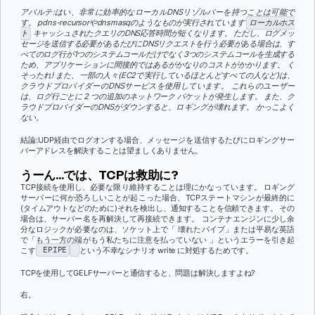
アパルテ:はい、非常に効率的なローカルDNSリゾルバーを持つことは可能で
す。 pdns-recursorやdnsmasqのようなものが実行されています
ローカルホス
ト
キャッシュされたクエリのDNS応答時間が短くなります。 ただし、ログメッ
セージを送信する必要があるたびにDNSリクエストを行う必要がある場合は、す
べてのログ行が1つのシステムコールだけでなく3つのシステムコールを生成する
ため、アプリケーションに間接的ではあるがかなりのコストがかかります。 く
そったれ! また、一部の人々(EC2で実行しているほとんどすべての人など)は、
クラウドプロバイダーのDNSサービスを使用しています。 これらのユーザー
は、ログ行ごとに 2 つの追加のネットワーク パケットが発生します。 また、ク
ラウドプロバイダーのDNSがダウンすると、ロギングが壊れます。 かっこよく
ない。
結論:UDP経由でログオンする場合、メッセージを送信するたびにロギングサー
バーアドレスを解決することは望ましくありません。
うーん...では、TCPは救助に?
TCP接続を使用し、必要な限り維持することは理にかなっています。 ロギング
サーバーに何か恐ろしいことが起こった場合、TCPステートマシンが最終的に
(タイムアウトなどのために)それを検出し、通知することを信頼できます。 その
場合は、サーバー名を再解決して再接続できます。
コンテナエンジンに少し余
分なロジックが必要なのは、ソケット上で「 壊れたパイプ」または平易な英語
で「もう一方の端がもう私たちに注意を払っていない 」というエラーを引き起
こす
EPIPE
という不幸なシナリオ write に対処するためです。
TCPを使用してGELFサーバーと通信すると、問題は解決しますよね?
右。