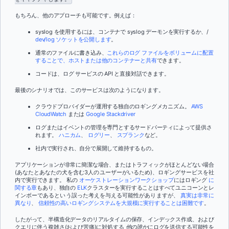
もちろん、他のアプローチも可能です。例えば：
syslog を使用するには、コンテナで syslog デーモンを実行するか、/
dev/log ソケットを公開します
。
通常のファイルに書き込み、
これらのログ ファイルをボリュームに配置
することで、ホストまたは他のコンテナーと共有
できます
。
コードは、ログ サービスの API と直接対話できます。
最後のシナリオでは、このサービスは次のようになります。
クラウドプロバイダーが運用する独自のロギングメカニズム。
AWS
CloudWatch
または
Google Stackdriver
ログまたはイベントの管理を専門とするサードパーティによって提供さ
れます。
ハニカム
、
ログリー
、
スプランク
など。
社内で実行され、自分で展開して維持するもの。
アプリケーションが非常に簡潔な場合、またはトラフィックがほとんどない場合
(あなたとあなたの犬を含む3人のユーザーがいるため)、ロギングサービスを社
内で実行できます。 私の
オーケストレーションワークショップ
にはロギング
に
関する章
もあり、独自の
ELK
クラスターを実行することはすべてユニコーンとレ
インボーであるという誤った考えを与える可能性がありますが、
真実は非常に
異なり
、
信頼性の高いロギングシステムを大規模に実行することは困難です
。
したがって、半構造化データのリアルタイムの保存、インデックス作成、および
クエリに伴う複雑さ(および苦痛)に対処する
他の誰か
にログを送信する可能性を