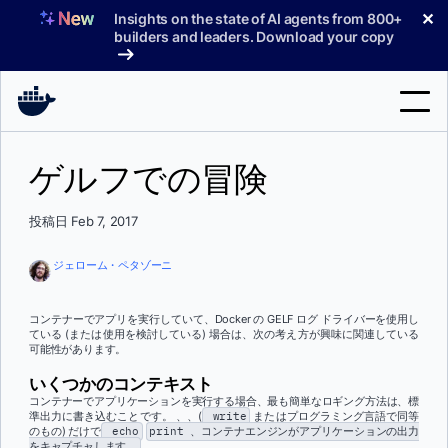
コ
✕
Insights on the state of AI agents from 800+
ン
builders and leaders. Download your copy
テ
ン
ツ
へ
検
ス
ゲルフでの冒険
索
キ
ッ
製品
投稿日 Feb 7, 2017
プ
サポート
ジェローム・ペタゾーニ
料金プラン
コンテナーでアプリを実行していて、Docker の GELF ログ ドライバーを使用し
ブログ
ている (または使用を検討している) 場合は、次の考え方が興味に関連している
可能性があります。
ドキュメント
いくつかのコンテキスト
コンテナーでアプリケーションを実行する場合、最も簡単なロギング方法は、標
サインイン
準出力に書き込むことです。
、、(
write
またはプログラミング言語で同等
のもの) だけで
echo
print 、コンテナエンジンがアプリケーションの出力
をキャプチャします。