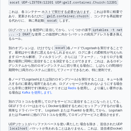
socat UDP-LISTEN:12201 UDP:gelf.container.Church:12201
これは、各コンテナー ホストで実行する必要があります。 これは非常に軽量で
あり、更新されるたびに
gelf.container.church
、コンテナを再起動す
る代わりに、 単に再起動
socat
します。
(ログパケットを仮想IPに送信してから、いくつかの派手
iptables -t nat
... -j DNAT
な使用
この仮想IPに向かうパケットの宛先アドレスを書き換え
るルール。
別のオプションは、(だけでなく
socat
)各ノードでLogstashを実行することで
す
。最初はやり過ぎに思えるかもしれませんが、ログに多くの柔軟性が与えられ
ます:ローカル解析、フィルタリング、さらには「フォーク」、つまりログを複
数の場所に同時に送信することを決定することができます。これは、あるロギン
グシステムから別のロギングシステムに切り替える場合に、しばらくの間(移行
期間中に)両方のシステムに並行してフィードできるため、特に便利です。
各ノードでLogstash(または別のロギングツール)を実行することは、キューを挿
入するのに最適な場所であるため、ログメッセージが失われないようにする場合
にも非常に便利です(単純なシナリオには
Redis
を使用し、
より厳しい要件があ
る場合は
Kafka を使用します)。
別のプロトコルを使用してログをサービスに送信することになったとしても、
GELFドライバーはおそらくDockerを接続するためにセットアップするのが最も
簡単なドライバーです。 Logstash または Fluentd を使用してから、Logstash
または Fluentd に他のプロトコルを使用してロギングサービスと通信させます。
UDPソケットがバッファスペースを使い果たした 場合を除き 、送信されたUDP
localhost
パケットが失われることはありません
。これは、送信者(Docker)