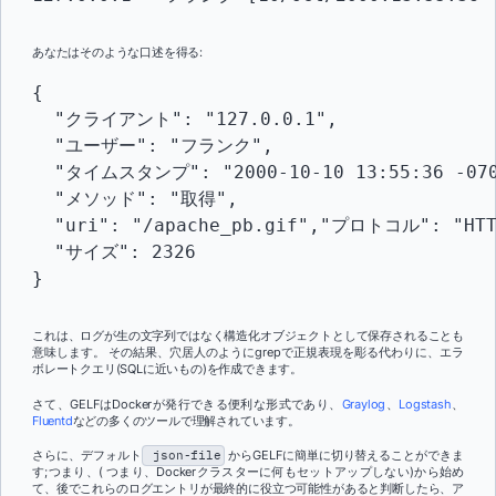
あなたはそのような口述を得る:
{

  "クライアント": "127.0.0.1",

  "ユーザー": "フランク",

  "タイムスタンプ": "2000-10-10 13:55:36 -070
  "メソッド": "取得",

  "uri": "/apache_pb.gif","プロトコル": "HT
  "サイズ": 2326

}
これは、ログが生の文字列ではなく構造化オブジェクトとして保存されることも
意味します。 その結果、穴居人のようにgrepで正規表現を彫る代わりに、エラ
ボレートクエリ(SQLに近いもの)を作成できます。
さて、GELFはDockerが発行できる便利な形式であり、
Graylog
、
Logstash
、
Fluentd
などの多くのツールで理解されています
。
さらに、デフォルト
json-file
からGELFに簡単に切り替えることができま
す;つまり、(
つまり、Dockerクラスターに何もセットアップしない)から始め
て、後でこれらのログエントリが最終的に役立つ可能性があると判断したら、ア