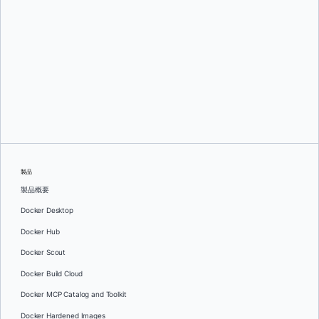
オレグ・セラエフ
製品
製品概要
Docker Desktop
Docker Hub
Docker Scout
Docker Build Cloud
Docker MCP Catalog and Toolkit
Docker Hardened Images