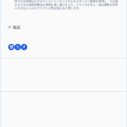
境での大規模なビデオストリーミングシステムのコマンドー展開を管理し、その他
さまざまな技術的魔法の偉業を成し遂げました。イライラすると、彼は物事を非常
に小さなシェルスクリプトに置き換えると脅します。
製品