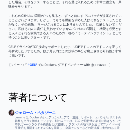
した場合、それをテストすることは、それを受け入れるために非常に役立ち、興
味をそそります。
これらのGitHubの問題の1つを見ると、ずっと前にすでにパッチが提案されてい
ることがわかります。しかし、そもそも機能を求めた人はそれをテストしたこと
がなく、その結果、マージされることはありませんでした。 誤解しないでくだ
さい、私はその人に責任を負わせていません! GitHubの問題を、機能を必要とす
る人々とそれを実装できる人々のための一種の「ミーティングポイント」として
持つことは良いスタートです。
GELFドライバがTCP接続をサポートしたり、UDPアドレスのアドレスを正しく
再解決したりするため、数か月以内にこの投稿の半分が廃止される可能性が非常
に高いです。
[ツイート:「
#
GELF
でのDockerログアドベンチャー with @jpetazzo」]
著者について
ジェローム・ペタゾーニ
Jerome は Docker のシニア エンジニアで、運用、サポート、エバンジェリストの
職務を交代で担当しています。別の人生では、EC2 が飛行機の名前に過ぎなかった
時代にXenクラウドを構築および運用し、フランスの地下鉄を通じてファイバー相
互接続を展開するためのGISを開発し、会議センターなどの帯域幅に制約のある環