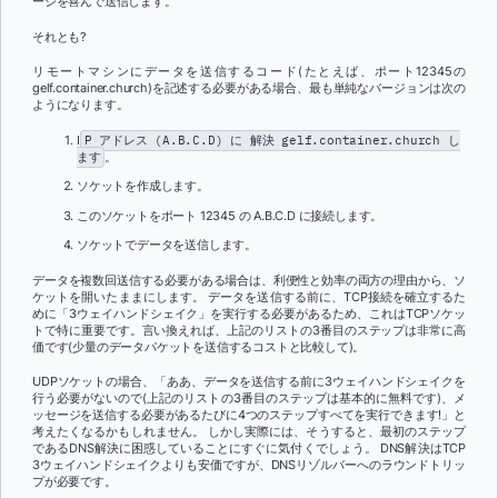
ージを喜んで送信します。
それとも?
リモートマシンにデータを送信するコード(
たとえば、ポート12345の
gelf.container.church)を記述する必要がある場合、最も単純なバージョンは次の
ようになります。
I
P アドレス (A.B.C.D) に 解決 gelf.container.church し
ます
。
ソケットを作成します。
このソケットをポート 12345 の A.B.C.D に接続します。
ソケットでデータを送信します。
データを複数回送信する必要がある場合は、利便性と効率の両方の理由から、ソ
ケットを開いたままにします。 データを送信する前に、TCP接続を確立するた
めに「3ウェイハンドシェイク」を実行する必要があるため、これはTCPソケッ
トで特に重要です。言い換えれば、上記のリストの3番目のステップは非常に高
価です(少量のデータパケットを送信するコストと比較して)。
UDPソケットの場合、「ああ、データを送信する前に3ウェイハンドシェイクを
行う必要がないので(上記のリストの3番目のステップは基本的に無料です)、メ
ッセージを送信する必要があるたびに4つのステップすべてを実行できます!」と
考えたくなるかもしれません。 しかし実際には、そうすると、最初のステップ
であるDNS解決に困惑していることにすぐに気付くでしょう。 DNS解決はTCP
3ウェイハンドシェイクよりも安価ですが、DNSリゾルバーへのラウンドトリッ
プが必要です。