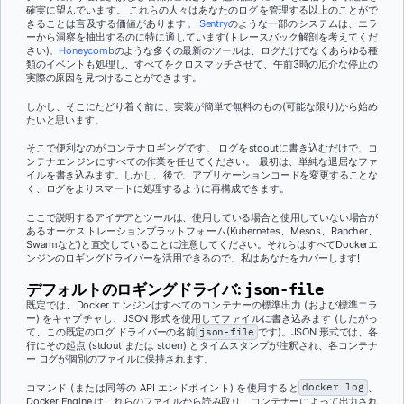
確実に望んでいます。 これらの人々はあなたのログを管理する以上のことがで
きることは言及する価値があります。
Sentry
のような一部のシステムは、エラ
ーから洞察を抽出するのに特に適しています(トレースバック解剖を考えてくだ
さい)。
Honeycomb
のような多くの最新のツールは、
ログだけでなくあらゆる種
類のイベントも処理し、すべてをクロスマッチさせて、午前3時の厄介な停止の
実際の原因を見つけることができます。
しかし、そこにたどり着く前に、実装が簡単で無料のもの(可能な限り)から始め
たいと思います。
そこで便利なのがコンテナロギングです。 ログをstdoutに書き込むだけで、コ
ンテナエンジンにすべての作業を任せてください。 最初は、単純な退屈なファ
イルを書き込みます。しかし、後で、アプリケーションコードを変更することな
く、ログをよりスマートに処理するように再構成できます。
ここで説明するアイデアとツールは、使用している場合と使用していない場合が
あるオーケストレーションプラットフォーム(Kubernetes、Mesos、Rancher、
Swarmなど)と直交していることに注意してください。それらはすべてDockerエ
ンジンのロギングドライバーを活用できるので、私はあなたをカバーします!
デフォルトのロギングドライバ:
json-file
既定では、Docker エンジンはすべてのコンテナーの標準出力 (および標準エラ
ー) をキャプチャし、JSON 形式を使用してファイルに書き込みます (したがっ
て、この既定のログ ドライバーの名前
json-file
です
)。JSON 形式では、各
行にその起点 (stdout または stderr) とタイムスタンプが注釈され、各コンテナ
ー ログが個別のファイルに保持されます。
コマンド (または同等の API エンドポイント) を使用すると
docker log
、
Docker Engine はこれらのファイルから読み取り、コンテナーによって出力され