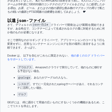
が含まれていました。 私たちの時代遅れの技術を笑う前に、6人のエンジニアの
チームが5年前に100000個のコンテナのログファイルをどのように処理したか
を尋ね、お茶、ビール、またはその他の適切な飲み物のマグカップの周りで私た
ちの戦いの傷跡とPTSD関連の治療費を比較してみましょう。 ♥
以遠
json-ファイル
さて、デフォルトの
json-file
ドライバーで開発(および展開)を開始できま
す
が、ある時点で、コンテナーによって生成されるログの量に対処するために何
か他のものが必要になります。
そこで便利なのがロギング ドライバーで、アプリケーションのコードを 1 行も
変更せずに、忠実なコンテナー エンジンにログを別の場所に送信するように依
頼できます。 さっぱり。
Docker は、
以下を含むがこれらに限定されない、
他の多くのログ ドライバー
をサポートしています。
アウログス
、Amazonのクラウドで実行していて、他のものに移行す
る予定がない場合。
gcplogs
、あなたがグーグルの人なら。
シスログ
、すでに一元化されたsyslogサーバーがあり、それをコンテ
ナに活用したい場合。
ゲルフ
GELFには、
特に面白
くて
用途の広い
ものにするいくつかの機能があるため、こ
こでリストを停止します。