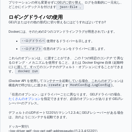
プリケーションの何も変更せずにGELFに切り替え、ログを自動的に一元化し、
どこかにインデックスを付けます
json-file 。
ロギングドライバの使用
GELF(またはその他の形式)に切り替えるにはどうすればよいですか?
Dockerには、そのための2つのコマンドラインフラグが用意されています。
--ログドライバ
使用するドライバーを示します。
--ログオプト
任意のオプションをドライバーに渡します。
これらのオプションは、 に渡すことができ、
この 1 つの特定のコンテナ
で 異な
るロギング・メカニズムを使用すること、または Docker Engine 自体 (起動時
に) に渡して、すべてのコンテナのデフォルト・オプションにすることができま
す。
docker run
(Docker API を使用してコンテナーを起動している場合、これらのオプションは
構造内で呼び出しに渡され
create
ます
HostConfig.LogConfig
)。
「任意のオプション」はドライバーごとに異なります。 GELFドライバの場合、
たくさんのオプション
を指定できます
が、必須のオプションがあります:GELFレ
シーバーのアドレス。
デフォルトのUDPポート12201のマシン1.2.3.4にGELFレシーバーがある場合
は、次のようにコンテナを起動できます。
ドッカー実行\
–log-driver gelf –log-opt gelf-address
=
udp://1.2.3.4:12201 \