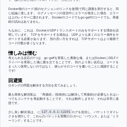
Docker側のコード(前のセクションのリンクを使用)で同じ調査を実行すると、同
じ結論に達します。 ログメッセージの送信中にエラーが発生した場合、エラー
は上のレイヤーに渡されます。 Dockerのコードでもgo-gelfのコードでも、再接
続の試みはありません。
ちなみに、これは、DockerがUDPトランスポートのみをサポートする理由を説
明しています。 TCP をサポートする場合は、UDP よりも多くのエラー条件をサ
ポートする必要があります。 別の言い方をすれば、TCPサポートはより複雑で
コード行数が多くなります。
憎しみは憎む
考えられる反応の1つは、go-gelfを実装した勇敢な魂、またはDockerにGELFド
ライバーを実装した魂に腹を立てることです。 別のより良い反応は、コードを
まったく使用しないのではなく、彼らがそのコードを書いたことに感謝すること
です!
回避策
ロギングの問題を解決する方法を見てみましょう。
最も簡単な解決策は、「再接続」(技術的には解決して再接続)が必要なときはい
つでもコンテナを再起動することです。 それは動作しますが、それは非常に迷
惑です。
少し良い解決策は、 に
127.0.0.1:12201
ログを送信
し、パケットリダイレ
クタを実行して、これらのパケットを実際のロガーに「バウンス」または「ミラ
ーリング」することです。