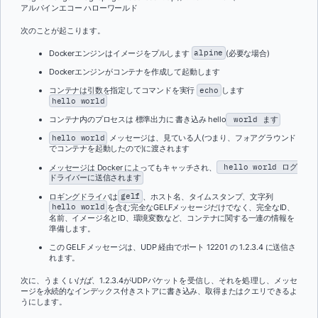
アルパインエコー
ハローワールド
次のことが起こります。
Dockerエンジンはイメージをプルします
alpine
(必要な場合)
Dockerエンジンがコンテナを作成して起動します
コンテナは引数を指定してコマンドを実行
echo
します
hello
world
コンテナ内のプロセスは
標準出力に 書き込み hello
world ます
hello world
メッセージは、見ている人(つまり、フォアグラウンド
でコンテナを起動したので)
に渡されます
メッセージは Docker
によってもキャッチされ、
hello world ログ
ドライバーに送信されます
ロギングドライバは
gelf
、ホスト名、タイムスタンプ、文字列
hello world
を含む完全なGELFメッセージだけでなく、完全なID、
名前、イメージ名とID、環境変数など、コンテナに関する一連の情報を
準備します。
この GELF メッセージは、UDP 経由でポート 12201 の 1.2.3.4 に送信さ
れます。
次に、うまく
いけば
、
1.2.3.4がUDPパケットを受信し、それを処理し、メッセ
ージを永続的なインデックス付きストアに書き込み、取得またはクエリできるよ
うにします。