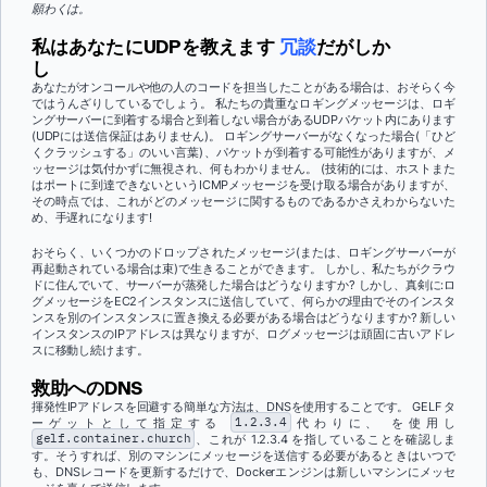
願わくは。
私はあなたにUDPを教えます
冗談
だがしか
し
あなたがオンコールや他の人のコードを担当したことがある場合は、おそらく今
ではうんざりしているでしょう。 私たちの貴重なロギングメッセージは、ロギ
ングサーバーに到着する場合と到着しない場合があるUDPパケット内にあります
(UDPには送信保証はありません)。 ロギングサーバーがなくなった場合(「ひど
くクラッシュする」のいい言葉)、パケットが到着する可能性がありますが、メ
ッセージは気付かずに無視され、何もわかりません。 (技術的には、ホストまた
はポートに到達できないというICMPメッセージを受け取る場合がありますが、
その時点では、これがどのメッセージに関するものであるかさえわからないた
め、手遅れになります!
おそらく、いくつかのドロップされたメッセージ(または、ロギングサーバーが
再起動されている場合は束)で生きることができます。 しかし、私たちがクラウ
ドに住んでいて、サーバーが蒸発した場合はどうなりますか? しかし、真剣に:ロ
グメッセージをEC2インスタンスに送信していて、何らかの理由でそのインスタ
ンスを別のインスタンスに置き換える必要がある場合はどうなりますか? 新しい
インスタンスのIPアドレスは異なりますが、ログメッセージは頑固に古いアドレ
スに移動し続けます。
救助へのDNS
揮発性IPアドレスを回避する簡単な方法は、DNSを使用することです。 GELF タ
ーゲットとして指定する
1.2.3.4
代わりに、 を使用し
gelf.container.church
、これが 1.2.3.4 を指していることを確認しま
す
。そうすれば、別のマシンにメッセージを送信する必要があるときはいつで
も、DNSレコードを更新するだけで、Dockerエンジンは新しいマシンにメッセ