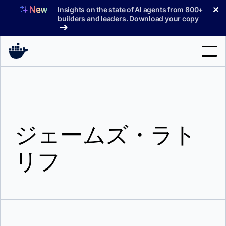
コ
✕
Insights on the state of AI agents from 800+
ン
builders and leaders. Download your copy
テ
ン
ツ
へ
検
ス
索
キ
ッ
製品
プ
ジェームズ・ラト
サポート
料金プラン
リフ
ブログ
ドキュメント
サインイン