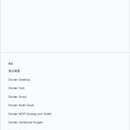
ギヨーム・ルール
製品
製品概要
Docker Desktop
Docker Hub
Docker Scout
Docker Build Cloud
Docker MCP Catalog and Toolkit
Docker Hardened Images