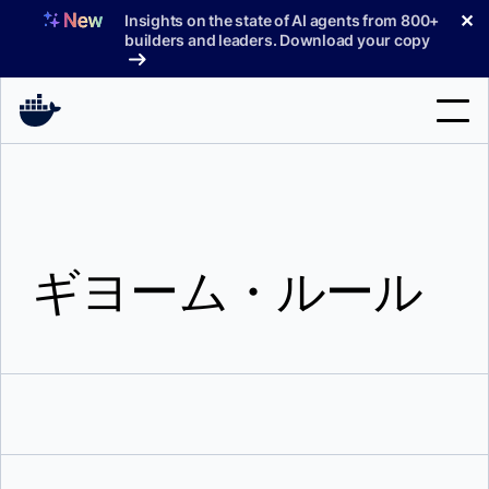
コ
✕
Insights on the state of AI agents from 800+
ン
builders and leaders. Download your copy
テ
ン
ツ
へ
検
ス
索
キ
ッ
製品
プ
ギヨーム・ルール
サポート
料金プラン
ブログ
ドキュメント
サインイン