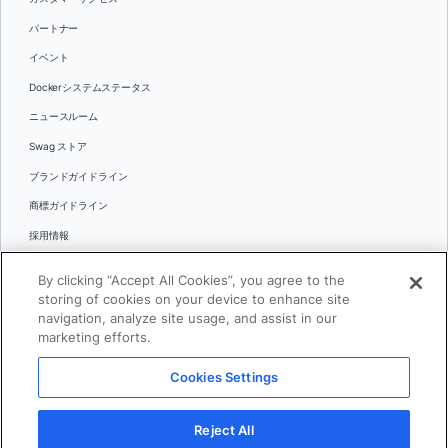
パートナー
イベント
Dockerシステムステータス
ニュースルーム
Swag ストア
ブランドガイドライン
商標ガイドライン
採用情報
お問い合わせ
By clicking “Accept All Cookies”, you agree to the
言語
storing of cookies on your device to enhance site
English
navigation, analyze site usage, and assist in our
marketing efforts.
日本語
Cookies Settings
© 2026 Docker Inc.全著作権所有
Reject All
利用規約(英語)
プライバシー
リーガル