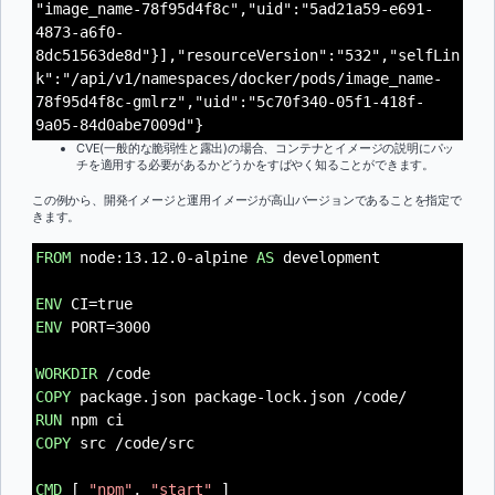
"image_name-78f95d4f8c","uid":"5ad21a59-e691-
4873-a6f0-
8dc51563de8d"}],"resourceVersion":"532","selfLin
k":"/api/v1/namespaces/docker/pods/image_name-
78f95d4f8c-gmlrz","uid":"5c70f340-05f1-418f-
9a05-84d0abe7009d"}
CVE(一般的な脆弱性と露出)の場合、コンテナとイメージの説明にパッ
チを適用する必要があるかどうかをすばやく知ることができます。
この例から、開発イメージと運用イメージが高山バージョンであることを指定で
きます。
FROM
node:13.12.0-alpine
AS
development
ENV
CI=true
ENV
PORT=3000
WORKDIR
/code
COPY
package.json package-lock.json /code/
RUN
npm ci
COPY
src /code/src
CMD
[
"npm"
,
"start"
]