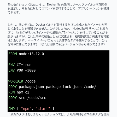
前のセクションで見たように、Dockerfile の説明にソース ファイルと依存関係
を追加し、それらに対してコマンドを実行することで、アプリケーションを構築
できます。
しかし、前の例では、Dockerビルドを実行するたびに生成されたイメージが同
じであることを確認できません...なぜでしょうか。 NodeJSがリリースされるた
びに、ltsタグがNodeJSイメージの最新のLTSバージョンを指していることが予
想されますが、これは時間の経過とともに変更され、破壊的変更が発生する可能
性があります。 ベースイメージにもっと具体的なタグを使用することで、これ
を簡単に修正できます(LTSまたは最新の安定バージョン😉から選択できます)
FROM
node:13.12.0
ENV
CI=true
ENV
PORT=3000
WORKDIR
/code
COPY
package.json package-lock.json /code/
RUN
npm ci
COPY
src /code/src
CMD
[
"npm"
,
"start"
]
「最新のタグはありません」セクションでは、より具体的な基本画像タグを使用