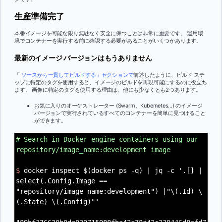
生産準備完了
本番イメージを可能な限り無駄なく安全に保つことは非常に重要です。 運用環
境でコンテナーを実行する前に確認する必要があることがいくつかあります。
最新のイメージ バージョンはもうありません
「
ソースから一貫してビルドする」セクションで
前述したように、ビルド ステ
ップに特定のタグを使用すると、イメージのビルドを再現可能にするのに役立ち
ます。 画像に特定のタグを使用する理由は、他にも少なくとも2つあります。
お気に入りのオーケストレーター (Swarm、Kubernetes...) のイメージ
バージョンで実行されているすべてのコンテナーを簡単に見つけること
ができます。
# Search in Docker engine containers using our
repository/image_name:development image
$
docker inspect $(docker ps -q) | jq -c '.[] |
select(.Config.Image ==
"repository/image_name:development") |"\(.Id) \
(.State) \(.Config)"'