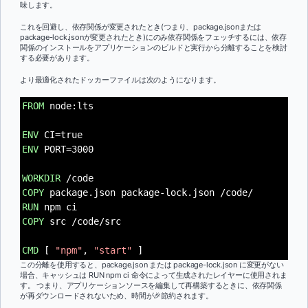
味します。
これを回避し、依存関係が変更されたとき(つまり、package.jsonまたは
package-lock.jsonが変更されたとき)にのみ依存関係をフェッチするには、依存
関係のインストールをアプリケーションのビルドと実行から分離することを検討
する必要があります。
より最適化されたドッカーファイルは次のようになります。
FROM
node:lts
ENV
CI=true
ENV
PORT=3000
WORKDIR
/code
COPY
package.json package-lock.json /code/
RUN
npm ci
COPY
src /code/src
CMD
[
"npm"
,
"start"
]
この分離を使用すると、package.json または package-lock.json に変更がない
場合、キャッシュは RUN npm ci 命令によって生成されたレイヤーに使用されま
す。 つまり、アプリケーションソースを編集して再構築するときに、依存関係
が再ダウンロードされないため、時間が🎉節約されます。