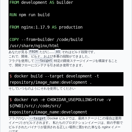
FROM
development
AS
builder
RUN
npm run build
FROM
nginx:1.17.9
AS
production
COPY
--from=builder /code/build
/usr/share/nginx/html
あなたが見る
FROM
たびに......
AS
それはビルド段階です。
これで、開発、ビルド、および本番の段階ができました。
フラグを使用して
--target
特定の開発ステージイメージを構築すること
で、開発フローにコンテナを引き続き使用できます。
$
docker build --target development -t
repository/image_name:development .
そしていつものようにそれを使用してください
$
docker run -e CHOKIDAR_USEPOLLING=true -v
${PWD}/src/:/code/src/
repository/image_name:development
フラグのない
--target
Docker ビルドでは、最終ステージ (この場合は運用
イメージ) がビルドされます。 私たちのプロダクションイメージは、前の手順で
ビルドされたバイナリが提供される正しい場所に置かれた単なる
nginx
イメー
ジです。