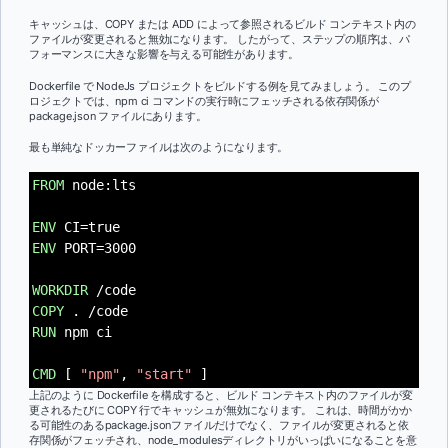
キャッシュは、COPY または ADD によって参照されるビルド コンテキスト内の
ファイルが変更されると無効になります。 したがって、ステップの順序は、パ
フォーマンスに大きな影響を与える可能性があります。
Dockerfile で NodeJs プロジェクトをビルドする例を見てみましょう。 このプ
ロジェクトでは、npm ci コマンドの実行時にフェッチされる依存関係が
package.json ファイルにあります。
最も単純なドッカーファイルは次のようになります。
FROM
node:lts
ENV
CI=true
ENV
PORT=3000
WORKDIR
/code
COPY
. /code
RUN
npm ci
CMD
[
"npm"
,
"start"
]
上記のように Dockerfile を構成すると、ビルド コンテキスト内のファイルが変
更されるたびに COPY 行でキャッシュが無効になります。 これは、時間がかか
る可能性のあるpackage.jsonファイルだけでなく、ファイルが変更されると依
存関係がフェッチされ、node_modulesディレクトリがいっぱいになることを意