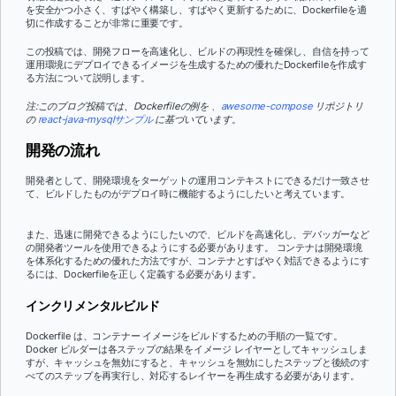
を安全かつ小さく、すばやく構築し、すばやく更新するために、Dockerfileを適
切に作成することが非常に重要です。
この投稿では、開発フローを高速化し、ビルドの再現性を確保し、自信を持って
運用環境にデプロイできるイメージを生成するための優れたDockerfileを作成す
る方法について説明します。
注:このブログ投稿では、Dockerfileの例を
、awesome-compose
リポジトリ
の
react-java-mysqlサンプル
に基づいています。
開発の流れ
開発者として、開発環境をターゲットの運用コンテキストにできるだけ一致させ
て、ビルドしたものがデプロイ時に機能するようにしたいと考えています。
また、迅速に開発できるようにしたいので、ビルドを高速化し、デバッガーなど
の開発者ツールを使用できるようにする必要があります。 コンテナは開発環境
を体系化するための優れた方法ですが、コンテナとすばやく対話できるようにす
るには、Dockerfileを正しく定義する必要があります。
インクリメンタルビルド
Dockerfile は、コンテナー イメージをビルドするための手順の一覧です。
Docker ビルダーは各ステップの結果をイメージ レイヤーとしてキャッシュしま
すが、キャッシュを無効にすると、キャッシュを無効にしたステップと後続のす
べてのステップを再実行し、対応するレイヤーを再生成する必要があります。