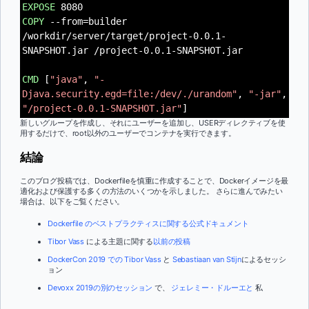
EXPOSE
8080
COPY
--from=builder
/workdir/server/target/project-0.0.1-
SNAPSHOT.jar /project-0.0.1-SNAPSHOT.jar
CMD
[
"java"
,
"-
Djava.security.egd=file:/dev/./urandom"
,
"-jar"
,
"/project-0.0.1-SNAPSHOT.jar"
]
新しいグループを作成し、それにユーザーを追加し、USERディレクティブを使
用するだけで、root以外のユーザーでコンテナを実行できます。
結論
このブログ投稿では、Dockerfileを慎重に作成することで、Dockerイメージを最
適化および保護する多くの方法のいくつかを示しました。 さらに進んでみたい
場合は、以下をご覧ください。
Dockerfile のベストプラクティスに関する公式ドキュメント
Tibor Vass
による主題に関する
以前の投稿
DockerCon 2019 での
Tibor Vass
と
Sebastiaan van Stijn
によるセッシ
ョン
Devoxx 2019の別のセッション
で、
ジェレミー・ドルーエと
私