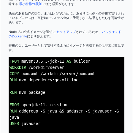
味する
最小特権の原則
に従う必要があります。
悪意のある動作の場合、またはバグのために、あまりにも多くの特権で実行され
ているプロセスは、実行時にシステム全体に予期しない結果をもたらす可能性が
あります。
NodeJSの公式イメージは適切に
セットアップ
されているため、
バックエンド
のDockerfile
に切り替えます。
特権のないユーザーとして実行するようにイメージを構成するのは非常に簡単で
す。
FROM
maven:3.6.3-jdk-11
AS
builder
WORKDIR
/workdir/server
COPY
pom.xml /workdir/server/pom.xml
RUN
mvn dependency:go-offline
RUN
mvn package
FROM
openjdk:11-jre-slim
RUN
addgroup -S java && adduser -S javauser -G
java
USER
javauser