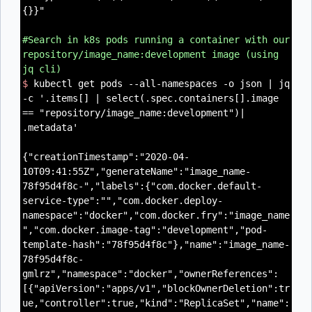
{}}"
#Search in k8s pods running a container with our
repository/image_name:development image (using
jq cli)
$
kubectl get pods --all-namespaces -o json | jq
-c '.items[] | select(.spec.containers[].image
== "repository/image_name:development")|
.metadata'
{"creationTimestamp":"2020-04-
10T09:41:55Z","generateName":"image_name-
78f95d4f8c-","labels":{"com.docker.default-
service-type":"","com.docker.deploy-
namespace":"docker","com.docker.fry":"image_name
","com.docker.image-tag":"development","pod-
template-hash":"78f95d4f8c"},"name":"image_name-
78f95d4f8c-
gmlrz","namespace":"docker","ownerReferences":
[{"apiVersion":"apps/v1","blockOwnerDeletion":tr
ue,"controller":true,"kind":"ReplicaSet","name":