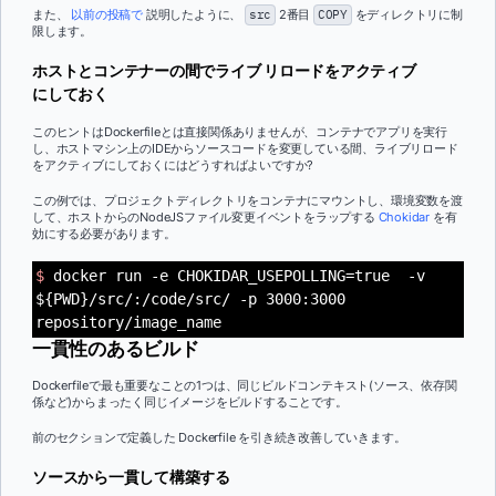
また、
以前の投稿で
説明したように、
src
2番目
COPY
をディレクトリに制
限します。
ホストとコンテナーの間でライブ リロードをアクティブ
にしておく
このヒントはDockerfileとは直接関係ありませんが、コンテナでアプリを実行
し、ホストマシン上のIDEからソースコードを変更している間、ライブリロード
をアクティブにしておくにはどうすればよいですか?
この例では、プロジェクトディレクトリをコンテナにマウントし、環境変数を渡
して、ホストからのNodeJSファイル変更イベントをラップする
Chokidar
を有
効にする必要があります。
$
docker run -e CHOKIDAR_USEPOLLING=true -v
${PWD}/src/:/code/src/ -p 3000:3000
repository/image_name
一貫性のあるビルド
Dockerfileで最も重要なことの1つは、同じビルドコンテキスト(ソース、依存関
係など)からまったく同じイメージをビルドすることです。
前のセクションで定義した Dockerfile を引き続き改善していきます。
ソースから一貫して構築する