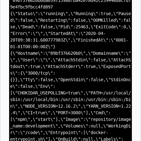
"89bf376620b0da039715988fba42e78d42c239446d8cfd7
9e4fbc9fbcc4fd897
{\"Status\":\"running\",\"Running\":true,\"Pause
d\":false,\"Restarting\":false,\"OOMKilled\":fal
se,\"Dead\":false,\"Pid\":25463,\"ExitCode\":0,\
"Error\":\"\",\"StartedAt\":\"2020-04-
20T09:38:31.600777983Z\",\"FinishedAt\":\"0001-
01-01T00:00:00Z\"}
{\"Hostname\":\"89bf376620b0\",\"Domainname\":\"
\",\"User\":\"\",\"AttachStdin\":false,\"AttachS
tdout\":true,\"AttachStderr\":true,\"ExposedPort
s\":{\"3000/tcp\":
{}},\"Tty\":false,\"OpenStdin\":false,\"StdinOnc
e\":false,\"Env\":
[\"CHOKIDAR_USEPOLLING=true\",\"PATH=/usr/local/
sbin:/usr/local/bin:/usr/sbin:/usr/bin:/sbin:/bi
n\",\"NODE_VERSION=12.16.2\",\"YARN_VERSION=1.22
.4\",\"CI=true\",\"PORT=3000\"],\"Cmd\":
[\"npm\",\"start\"],\"Image\":\"repository/image
_name:development\",\"Volumes\":null,\"WorkingDi
r\":\"/code\",\"Entrypoint\":[\"docker-
entrypoint.sh\"],\"OnBuild\":null,\"Labels\":