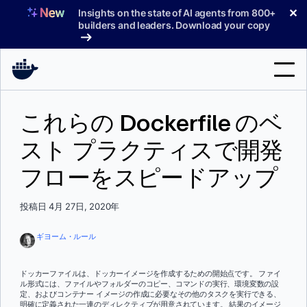
コ
✕
Insights on the state of AI agents from 800+
ン
builders and leaders. Download your copy
テ
ン
ツ
へ
検
ス
これらの Dockerfile のベ
索
キ
ッ
スト プラクティスで開発
製品
プ
フローをスピードアップ
サポート
料金プラン
投稿日 4月 27日, 2020年
ブログ
ギヨーム・ルール
ドキュメント
ドッカーファイルは、ドッカーイメージを作成するための開始点です。 ファイ
ル形式には、ファイルやフォルダーのコピー、コマンドの実行、環境変数の設
サインイン
定、およびコンテナー イメージの作成に必要なその他のタスクを実行できる、
明確に定義された一連のディレクティブが用意されています。 結果のイメージ