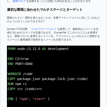
し、
最新のタグ
を回避することには他にも利点があることがわかります。
適切な環境に合わせたマルチステージとターゲット
開発ビルドに一貫性を持たせましたが、本番アーティファクトに対してこれをど
のように行うことができますか?
Docker 17.05以降、
マルチステージビルド
を使用して、最終的なイメージを生
成するためのステップを定義できます。 Dockerfile でこのメカニズムを使用す
ると、開発フローに使用するイメージを、アプリケーションのビルドに使用する
イメージと運用環境で使用するイメージを分割できます。
FROM
node:13.12.0
AS
development
ENV
CI=true
ENV
PORT=3000
WORKDIR
/code
COPY
package.json package-lock.json /code/
RUN
npm ci
COPY
src /code/src
CMD
[
"npm"
,
"start"
]