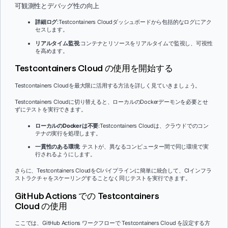
可観測性とデバッグ性の向上
詳細ログ
:Testcontainers Cloudダッシュボードから包括的なログにアク
セスします。
リアルタイム監視
:コンテナとリソースをリアルタイムで監視し、可視性
を高めます。
Testcontainers Cloud の使用を開始する
Testcontainers Cloudを最大限に活用する方法を詳しく見ていきましょう。
Testcontainers Cloudに切り替えると、ローカルのDockerデーモンを必要とせ
ずにテストを実行できます。
ローカルのDockerは不要
:Testcontainers Cloudは、クラウドでのコン
テナの実行を処理します。
一貫性のある環境
: テストが、異なるコンピューター間で同じ環境で実
行されるようにします。
さらに、Testcontainers CloudをCIパイプラインに簡単に統合して、CIインフラ
ストラクチャをスケーリングすることなく同じテストを実行できます。
GitHub Actions での Testcontainers
Cloud の使用
ここでは、GitHub Actions ワークフローで Testcontainers Cloud を設定する方