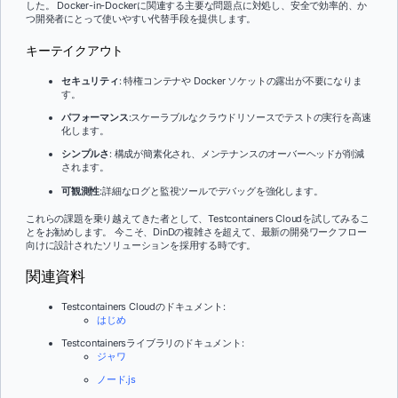
した。 Docker-in-Dockerに関連する主要な問題点に対処し、安全で効率的、か
つ開発者にとって使いやすい代替手段を提供します。
キーテイクアウト
セキュリティ
: 特権コンテナや Docker ソケットの露出が不要になりま
す。
パフォーマンス
:スケーラブルなクラウドリソースでテストの実行を高速
化します。
シンプルさ
: 構成が簡素化され、メンテナンスのオーバーヘッドが削減
されます。
可観測性
:詳細なログと監視ツールでデバッグを強化します。
これらの課題を乗り越えてきた者として、Testcontainers Cloudを試してみるこ
とをお勧めします。 今こそ、DinDの複雑さを超えて、最新の開発ワークフロー
向けに設計されたソリューションを採用する時です。
関連資料
Testcontainers Cloudのドキュメント:
はじめ
Testcontainersライブラリのドキュメント:
ジャワ
ノード.js