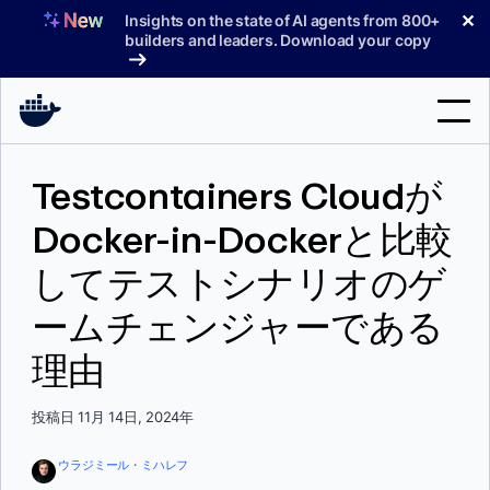
コ
✕
Insights on the state of AI agents from 800+
ン
builders and leaders. Download your copy
テ
ン
ツ
へ
検
ス
Testcontainers Cloudが
索
キ
ッ
Docker-in-Dockerと比較
製品
プ
してテストシナリオのゲ
サポート
ームチェンジャーである
料金プラン
理由
ブログ
ドキュメント
投稿日 11月 14日, 2024年
サインイン
ウラジミール・ミハレフ