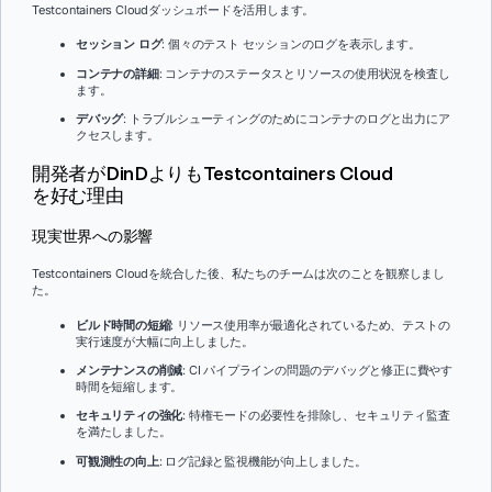
Testcontainers Cloudダッシュボードを活用します。
セッション ログ
: 個々のテスト セッションのログを表示します。
コンテナの詳細
: コンテナのステータスとリソースの使用状況を検査し
ます。
デバッグ
: トラブルシューティングのためにコンテナのログと出力にア
クセスします。
開発者がDinDよりもTestcontainers Cloud
を好む理由
現実世界への影響
Testcontainers Cloudを統合した後、私たちのチームは次のことを観察しまし
た。
ビルド時間の短縮
: リソース使用率が最適化されているため、テストの
実行速度が大幅に向上しました。
メンテナンスの削減
: CI パイプラインの問題のデバッグと修正に費やす
時間を短縮します。
セキュリティの強化
: 特権モードの必要性を排除し、セキュリティ監査
を満たしました。
可観測性の向上
: ログ記録と監視機能が向上しました。