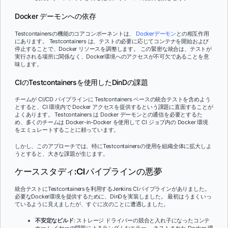
Docker デーモンへの依存
Testcontainersの機能のコアコンポーネントは、
Dockerデーモン
との相互作用
にあります。 Testcontainers は、テストの必要に応じてコンテナを開始および
停止することで、Docker リソースを調整します。 この緊密な統合は、テストが
実行される場所に関係なく、Docker環境へのアクセスが不可欠であることを意
味します。
CIのTestcontainersを使用したDinDの課題
チームが CI/CD パイプラインに Testcontainers ベースの統合テストを含めよう
とすると、CI 環境内で Docker アクセスを提供するという課題に直面することが
よくあります。 Testcontainers は Docker デーモンとの通信を必要とするた
め、多くのチームは Docker-in-Docker を使用して CI ジョブ内の Docker 環境
をエミュレートすることに頼っています。
しかし、このアプローチでは、特にTestcontainersの使用を組織全体に拡大しよ
うとすると、大きな課題が生じます。
ケーススタディ:CIパイプラインの悪夢
統合テストにTestcontainersを利用するJenkins CIパイプラインがありました。
必要なDocker環境を提供するために、DinDを実装しました。 最初はうまくいっ
ているように見えましたが、すぐに次のことに遭遇しました。
不安定なビルド
: ストレージ ドライバーの競合と入れ子になったコンテ
ナー レイヤーの問題によるランダムなエラー。 ネストされた Docker 環