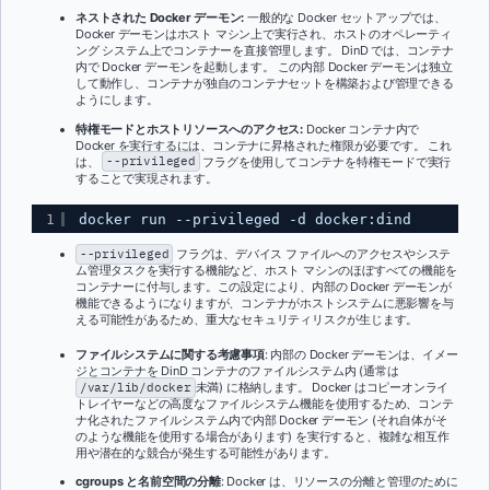
ネストされた Docker デーモン:
一般的な Docker セットアップでは、
Docker デーモンはホスト マシン上で実行され、ホストのオペレーティ
ング システム上でコンテナーを直接管理します。 DinD では、コンテナ
内で Docker デーモンを起動します。 この内部 Docker デーモンは独立
して動作し、コンテナが独自のコンテナセットを構築および管理できる
ようにします。
特権モードとホストリソースへのアクセス:
Docker コンテナ内で
Docker を実行するには、コンテナに昇格された権限が必要です。 これ
は、
--privileged
フラグを使用してコンテナを特権モードで実行
することで実現されます。
1
docker run --privileged -d docker:dind
--privileged
フラグは、デバイス ファイルへのアクセスやシステ
ム管理タスクを実行する機能など、ホスト マシンのほぼすべての機能を
コンテナーに付与します。この設定により、内部の Docker デーモンが
機能できるようになりますが、コンテナがホストシステムに悪影響を与
える可能性があるため、重大なセキュリティリスクが生じます。
ファイルシステムに関する考慮事項
: 内部の Docker デーモンは、イメー
ジとコンテナを DinD コンテナのファイルシステム内 (通常は
/var/lib/docker
未満) に格納します。 Docker はコピーオンライ
トレイヤーなどの高度なファイルシステム機能を使用するため、コンテ
ナ化されたファイルシステム内で内部 Docker デーモン (それ自体がそ
のような機能を使用する場合があります) を実行すると、複雑な相互作
用や潜在的な競合が発生する可能性があります。
cgroups と名前空間の分離
: Docker は、リソースの分離と管理のために