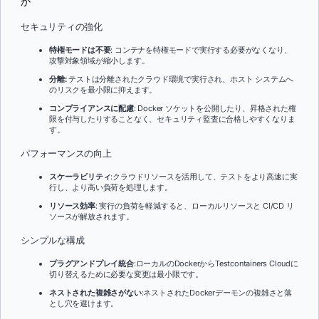
か
セキュリティの強化
特権モードは不要
: コンテナを特権モードで実行する必要がなくなり、
攻撃対象領域が縮小します。
分離:
テストは分離されたクラウド環境で実行され、ホスト システムへ
のリスクを最小限に抑えます。
コンプライアンスに配慮
: Docker ソケットを公開したり、昇格された権
限を付与したりすることなく、セキュリティ監査に合格しやすくなりま
す。
パフォーマンスの向上
スケーラビリティ
:クラウドリソースを活用して、テストをより高速に実
行し、より高い負荷を処理します。
リソース効率
: 実行の負荷を軽減すると、ローカルリソースと CI/CD リ
ソースが解放されます。
シンプルな構成
プラグアンドプレイ統合
:ローカルのDockerからTestcontainers Cloudに
切り替えるために必要な変更は最小限です。
ネストされた複雑さがない
:ネストされたDockerデーモンの複雑さと落
とし穴を避けます。