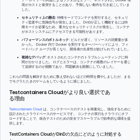
境がホストと衝突することがあり、予期しない動作を引き起こしていま
した。
セキュリティ上の懸念
: 特権モードでコンテナを実行すると、セキュリ
ティ監査中に危険信号が発生しました。 DinDが正しく機能するには特
権モードが必要なため、重大なセキュリティリスクが発生し、コンテナ
がホストシステムにアクセスできる可能性があります。
パフォーマンスのボトルネック
: ビルドが遅く、リソースの消費量が多
かった。 Docker 内で Docker を実行するオーバーヘッドにより、フィ
ードバック ループが長くなり、開発者の生産性が妨げられていました。
複雑なデバッグ
: ネストされたコンテナのトラブルシューティングに時
間がかかりました。 ログとエラーは、コンテナの複数のレイヤーを通じ
て追跡するのが困難であり、問題解決を困難にしていました。
これらの問題を解決するために数え切れないほどの時間を費やしましたが、まる
でモグラたたきのゲームをしているように感じました。
Testcontainers Cloudがより良い選択であ
る理由
Testcontainers Cloud
は、コンテナベースのテストを簡素化し、強化するために
設計されたクラウドベースのサービスです。 コンテナの実行をクラウドにオフ
ロードすることで、統合テストのための安全でスケーラブルで効率的な環境を提
供します。
TestContainers CloudがDinDの欠点にどのように対処する