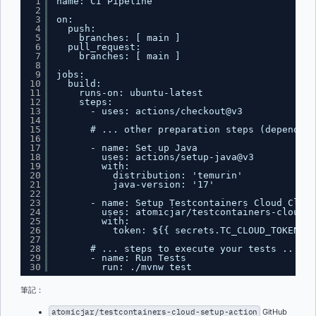
1
name: CI Pipeline
2
3
on:
4
push:
5
branches: [ main ]
6
pull_request:
7
branches: [ main ]
8
9
jobs:
10
build:
11
runs-on: ubuntu-latest
12
steps:
13
- uses: actions/checkout@v3
14
15
# ... other preparation steps (dependenc
16
17
- name: Set up Java
18
uses: actions/setup-java@v3
19
with:
20
distribution: 'temurin'
21
java-version: '17'
22
23
- name: Setup Testcontainers Cloud Clien
24
uses: atomicjar/testcontainers-cloud-s
25
with:
26
token: ${{ secrets.TC_CLOUD_TOKEN }}
27
28
# ... steps to execute your tests ...
29
- name: Run Tests
30
run: ./mvnw test
筆記：
atomicjar/testcontainers-cloud-setup-action
GitHub