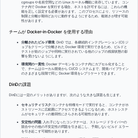
cgroups や名前空間などの Linux カーネル機能に依存しています。 コン
テナ内で Docker を実行する場合、ネストを許可するには、これらの機
能を正しく設定する必要があります。 このプロセスにより、リソースの
制限と分離が期待どおりに動作するようにするため、複雑さが増す可能
性があります。
チームが Docker-in-Docker を使用する理由
分離されたビルド環境
: DinD では、各継続的インテグレーション (CI) ジ
ョブをクリーンで分離された Docker 環境で実行できるため、ビルドと
テストが前のジョブや同時に実行されている他のジョブの残留状態の影
響を受けないようにします。
環境間の一貫性
: Docker デーモンをコンテナ内にカプセル化すること
で、チームはローカル開発から CI/CD システムまで、開発パイプライン
のさまざまな段階で同じ Docker 環境をレプリケートできます。
DinDの課題
DinDには一定のメリットがありますが、次のような大きな課題も生じます。
セキュリティリスク
:コンテナを特権モードで実行すると、コンテナがホ
ストリソースに広範囲にアクセスできるようになるため、ホストシステ
ムがセキュリティの脆弱性にさらされる可能性があります。
安定性の問題
: 入れ子になったコンテナーは、ストレージ ドライバーの
競合やその他の不安定性の問題を引き起こし、予期しないビルド エラー
を引き起こす可能性があります。