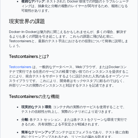
複雑なデバッグ
: ネストされた Docker 環境での問題のトラブルシューテ
ィングは、抽象化と分離の複数のレイヤーが関与するため、複雑になる
可能性があります。
現実世界の課題
Docker-in-Dockerは魅力的に聞こえるかもしれませんが、多くの場合、解決す
るよりも多くの問題を引き起こします。 これらの課題に飛び込む前に、
Testcontainersと、最新のテスト手法におけるその役割について簡単に説明しま
しょう。
Testcontainersとは?
Testcontainers
は、一般的なデータベース、Webブラウザ、またはDockerコン
テナで実行できる任意のサービスの軽量で使い捨てのインスタンスを提供するこ
とにより、統合テストをサポートするように設計された人気のあるオープンソー
スライブラリです。 これにより、開発者はモックやスタブに頼るのではなく、
外部リソースの実際のインスタンスと対話するテストを記述できます。
Testcontainersの主な機能
現実的なテスト環境
: コンテナ内の実際のサービスを使用することで、
テストの信頼性が向上し、実際のシナリオにより近づきます。
分離
: 各テスト セッション、または各テストをクリーンな環境で実行で
きるため、共有状態による不安定さが軽減されます。
簡単なクリーンアップ
:コンテナはエフェメラルであり、テスト後に自動
的にクリーンアップされるため、リソースの漏れを防ぎます。