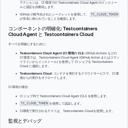
アクションは、CI 環境での Testcontainers Cloud Agent のインストー
ルと認証を自動化します。
GitHub の暗号化されたシークレットを使用して、
TC_CLOUD_TOKEN
が安全に保たれていることを確認します。
コンポーネントの明確化: Testcontainers
Cloud Agent と Testcontainers Cloud
すべてを明確にするために:
Testcontainers Cloud Agent (CI 環境の CLI):
GitHub Actions などの
CI 環境では、Testcontainers Cloud Agent (GitHub Action またはコマン
ドラインからインストール) を使用して CI ジョブを Testcontainers
Cloud に接続します。
Testcontainers Cloud
: コンテナを実行するクラウドサービスで、CI 環
境からの実行をオフロードします。
CI 環境の場合:
CI ジョブ内で Testcontainers Cloud Agent (CLI) を使用します。
TC_CLOUD_TOKEN
を使用して認証します。
CI環境で実行されるテストは、Testcontainers Cloudを使用します。
監視とデバッグ