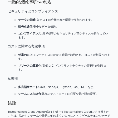
一般的な懸念事項への対処
セキュリティとコンプライアンス
データの分離
: 各テストは分離された環境で実行されます。
暗号化通信
:安全なデータ伝送。
コンプライアンス
: 業界標準のセキュリティプラクティスを満たしてい
ます。
コストに関する考慮事項
効率の向上
:メンテナンスにかかる時間が節約され、コストが相殺されま
す。
リソースの最適化
: 高価な CI インフラストラクチャの必要性が減りま
す。
互換性
多言語サポート
:Java、Node.js、 Python、Go、.NET など。
シームレスな統合
:既存のテストコードに必要な最小限の変更。
結論
Testcontainers Cloud Agentの助けを借りてTestcontainers Cloudに切り替えた
ことは、私たちのチームや業界の他の多くの人々にとってゲームチェンジャーで