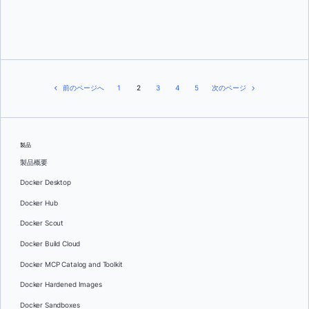
シャシャンク・シャルマ
前のページへ
1
2
3
4
5
次のページ
製品
製品概要
Docker Desktop
Docker Hub
Docker Scout
Docker Build Cloud
Docker MCP Catalog and Toolkit
Docker Hardened Images
Docker Sandboxes