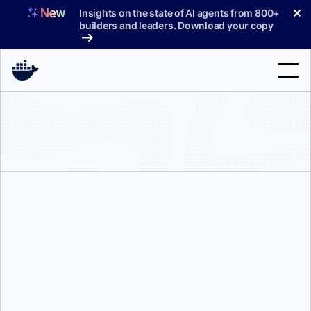
コ
✕
Insights on the state of AI agents from 800+
ン
builders and leaders. Download your copy
テ
ン
ツ
へ
検
ス
索
キ
ッ
製品
プ
サポート
料金プラン
ブログ
マイケル・アーウィン
ドキュメント
サインイン