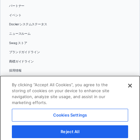
パートナー
イベント
Dockerシステムステータス
ニュースルーム
Swag ストア
ブランドガイドライン
商標ガイドライン
採用情報
お問い合わせ
By clicking “Accept All Cookies”, you agree to the
言語
storing of cookies on your device to enhance site
English
navigation, analyze site usage, and assist in our
marketing efforts.
日本語
Cookies Settings
© 2026 Docker Inc.全著作権所有
Reject All
利用規約(英語)
プライバシー
リーガル