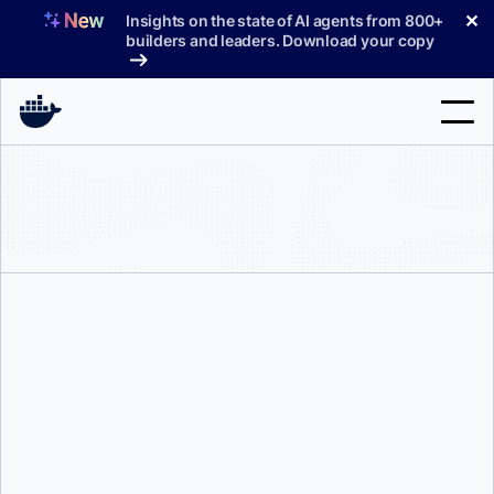
コ
✕
Insights on the state of AI agents from 800+
ン
builders and leaders. Download your copy
テ
ン
ツ
へ
検
ス
索
キ
ッ
製品
プ
サポート
料金プラン
ブログ
カラン・ヴェルマ
ドキュメント
サインイン