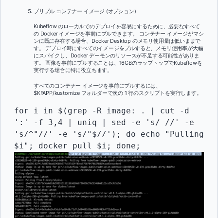
プリプル コンテナー イメージ (オプション)
Kubeflow のローカルでのデプロイを容易にするために、必要なすべて
の Docker イメージを事前にプルできます。 コンテナー イメージがマシ
ンに既に存在する場合、Docker Desktop のメモリ使用量は低いままで
す。 デプロイ時にすべてのイメージをプルすると、メモリ使用率が大幅
にスパイクし、Docker デーモンのリソースが不足する可能性がありま
す。 画像を事前にプルすることは、16GBのラップトップでKubeflowを
実行する場合に特に役立ちます。
すべてのコンテナー イメージを事前にプルするには、
$KFAPP/kustomize フォルダーで次の 1 行のスクリプトを実行します。
for i in $(grep -R image: . | cut -d 
':' -f 3,4 | uniq | sed -e 's/ //' -e 
's/^"//' -e 's/"$//'); do echo "Pulling 
$i"; docker pull $i; done;