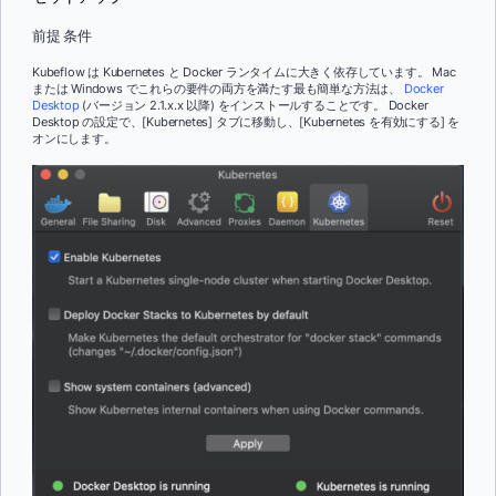
前提 条件
Kubeflow は Kubernetes と Docker ランタイムに大きく依存しています。 Mac
または Windows でこれらの要件の両方を満たす最も簡単な方法は、
Docker
Desktop
(バージョン 2.1.x.x 以降) をインストールすることです。 Docker
Desktop の設定で、[Kubernetes] タブに移動し、[Kubernetes を有効にする] を
オンにします。