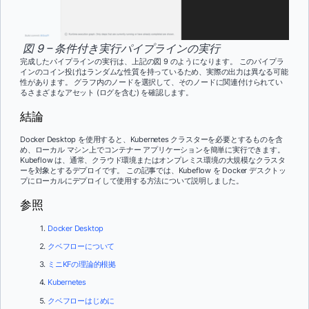
図 9 – 条件付き実行パイプラインの実行
完成したパイプラインの実行は、上記の図 9 のようになります。 このパイプラ
インのコイン投げはランダムな性質を持っているため、実際の出力は異なる可能
性があります。 グラフ内のノードを選択して、そのノードに関連付けられてい
るさまざまなアセット (ログを含む) を確認します。
結論
Docker Desktop を使用すると、Kubernetes クラスターを必要とするものを含
め、ローカル マシン上でコンテナー アプリケーションを簡単に実行できます。
Kubeflow は、通常、クラウド環境またはオンプレミス環境の大規模なクラスタ
ーを対象とするデプロイです。 この記事では、Kubeflow を Docker デスクトッ
プにローカルにデプロイして使用する方法について説明しました。
参照
Docker Desktop
クベフローについて
ミニKFの理論的根拠
Kubernetes
クベフローはじめに