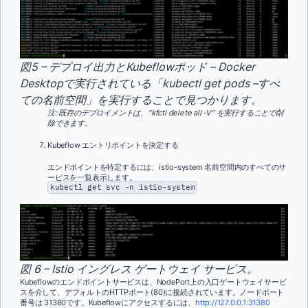
図5 – デプロイ出力とKubeflowポッド – Docker
Desktopで実行されている「kubectl get pods –すべ
ての名前空間」を実行することで見つかります。
注: 既存のデプロイメントは、"kfctl delete all -V" を実行することで削
除できます。
Kubeflow エントリポイントを決定する
エンドポイントを特定するには、istio-system 名前空間内のすべてのサ
ービスを一覧表示します。
kubectl get svc -n istio-system
図 6 – Istio イングレス ゲートウェイ サービス
。
Kubeflowのエンドポイントサービスは、NodePort上の入口ゲートウェイサービ
スを介して、デフォルトのHTTPポート(80)に接続されています。ノードポート
番号は 31380です。Kubeflowにアクセスするには、
http://127.0.0.1:31380