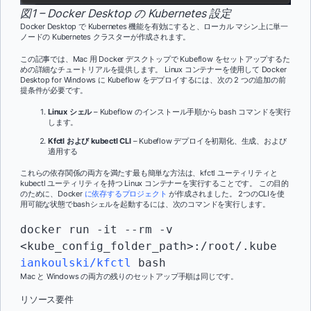
図1 – Docker Desktop の Kubernetes 設定
Docker Desktop で Kubernetes 機能を有効にすると、ローカル マシン上に単一
ノードの Kubernetes クラスターが作成されます。
この記事では、Mac 用 Docker デスクトップで Kubeflow をセットアップするた
めの詳細なチュートリアルを提供します。 Linux コンテナーを使用して Docker
Desktop for Windows に Kubeflow をデプロイするには、次の 2 つの追加の前
提条件が必要です。
Linux シェル
– Kubeflow のインストール手順から bash コマンドを実行
します。
Kfctl および kubectl CLI
– Kubeflow デプロイを初期化、生成、および
適用する
これらの依存関係の両方を満たす最も簡単な方法は、kfctl ユーティリティと
kubectl ユーティリティを持つ Linux コンテナーを実行することです。 この目的
のために、Docker
に依存するプロジェクト
が作成されました。 2つのCLIを使
用可能な状態でbashシェルを起動するには、次のコマンドを実行します。
docker run -it --rm -v 
<kube_config_folder_path>:/root/.kube 
iankoulski/kfctl
 bash
Mac と Windows の両方の残りのセットアップ手順は同じです。
リソース要件