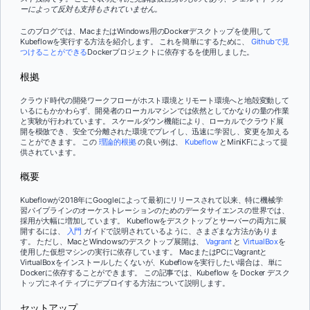
ーによって反対も支持もされていません。
このブログでは、MacまたはWindows用のDockerデスクトップを使用して
Kubeflowを実行する方法を紹介します。 これを簡単にするために、
Githubで見
つけることができる
Dockerプロジェクトに依存するを使用しました。
根拠
クラウド時代の開発ワークフローがホスト環境とリモート環境へと地殻変動して
いるにもかかわらず、開発者のローカルマシンでは依然としてかなりの量の作業
と実験が行われています。 スケールダウン機能により、ローカルでクラウド展
開を模倣でき、安全で分離された環境でプレイし、迅速に学習し、変更を加える
ことができます。 この
理論的根拠
の良い例は、
Kubeflow
とMiniKFによって提
供されています。
概要
Kubeflowが2018年にGoogleによって最初にリリースされて以来、特に機械学
習パイプラインのオーケストレーションのためのデータサイエンスの世界では、
採用が大幅に増加しています。 Kubeflowをデスクトップとサーバーの両方に展
開するには、
入門
ガイドで説明されているように、さまざまな方法がありま
す。 ただし、MacとWindowsのデスクトップ展開は、
Vagrant
と
VirtualBox
を
使用した仮想マシンの実行に依存しています。 MacまたはPCにVagrantと
VirtualBoxをインストールしたくないが、Kubeflowを実行したい場合は、単に
Dockerに依存することができます。 この記事では、Kubeflow を Docker デスク
トップにネイティブにデプロイする方法について説明します。
セットアップ