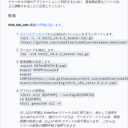
テナーやその他のアプリケーションに対応するために、最低限必要なリソース以
上に調整されることに注意してください。
配備
kfctl_k8s_istio
構成
の手順に従います 。
リリースアーカイブ
からお好みのバージョンをダウンロードします。
curl -L -o kfctl_v0.6.2_darwin.tar.gz
https://github.com/kubeflow/kubeflow/releases/download/
アーカイブを抽出します。
tar -xvf kfctl_v0.6.2_darwin.tar.gz
環境変数を設定します。
export PATH=$PATH:$(pwd)
export KFAPP=localkf
export
CONFIG=https://raw.githubusercontent.com/kubeflow/kubef
branch/bootstrap/config/kfctl_k8s_istio.0.6.2.yaml
デプロイの初期化:
kfctl init ${KFAPP} --config=${CONFIG}
cd ${KFAPP}
kfctl generate all -V
注: 上記の手順は Kubeflow リリース 0.6.2 用であり、例として使用す
るためのものです。 他のリリースでは、アーカイブ・ファイル名、環境
変数の名前と値、および kfctl コマンドが若干異なります。 これらは、
リリース固有の展開手順で使用できます。