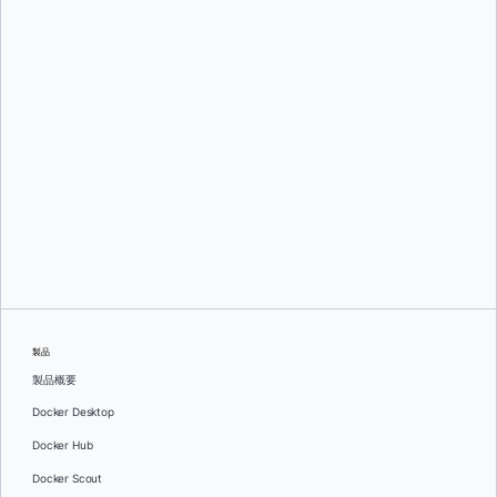
グレッグ・モンデロ
そして
ダン・ステルツァー
製品
製品概要
Docker Desktop
Docker Hub
Docker Scout