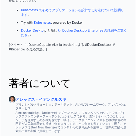
参照してください。
Kubernetes で初めてアプリケーションを設計する方法について説明し
ます
。
Try with
Kubernetes
, powered by Docker
Docker Deskto
p と新し
い Docker Desktop Enterprise の詳細をご覧く
ださ
い
[ツイート「#DockerCaptain Alex Iankoulskiによる #DockerDesktop で
#Kubeflow を走る方法」]
著者について
アレックス・イアンクルスキ
プリンシパルソリューションアーキテクト、AI/MLフレームワーク、アマゾンウェ
ブサービス
Alex Iankoulskiは、Dockerのキャプテンであり、フルスタックのソフトウェア/イ
ンフラストラクチャアーキテクト/エンジニアであり、彼が行うすべてのことにコ
ンテナを使用するのが大好きです。彼は、データサイエンティストと機械学習の専
門家が人工知能革命を推進できるようにすることに焦点を当てています。現在、ア
レックスはShell New Energiesでコンテナ化の取り組みを主導し、世界の二酸化炭
素排出量の削減に貢献しています。