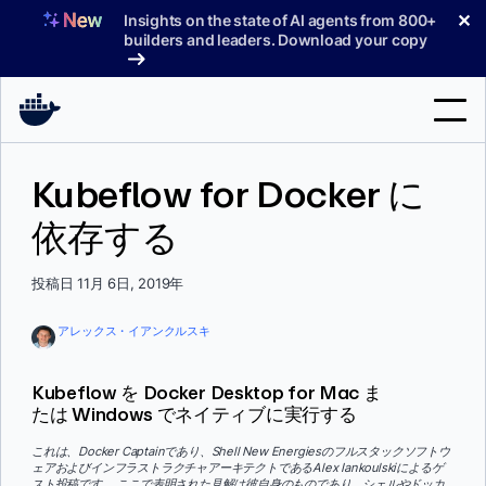
コ
✕
Insights on the state of AI agents from 800+
ン
builders and leaders. Download your copy
テ
ン
ツ
へ
検
ス
Kubeflow for Docker に
索
キ
ッ
依存する
製品
プ
サポート
投稿日 11月 6日, 2019年
料金プラン
アレックス・イアンクルスキ
ブログ
Kubeflow を Docker Desktop for Mac ま
ドキュメント
たは Windows でネイティブに実行する
サインイン
これは、Docker Captainであり、Shell New Energiesのフルスタックソフトウ
ェアおよびインフラストラクチャアーキテクトであるAlex Iankoulskiによるゲ
スト投稿です。
ここで表明された見解は彼自身のものであり、シェルやドッカ