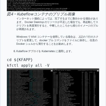
図4 – Kubeflowコンテナのプリプル画像
インターネット接続によっては、完了するまでに数分かかる場合があり
ます。 Docker Desktop のリソースが不足した場合でも、再起動してス
クリプトを再度実行すると、中断したところから残りのイメージのプル
が再開されます。
Windows で kfctl コンテナーを使用している場合は、上記の 1 行のスク
リプトを変更して、docker プル コマンドをファイルに保存し、任意の
Docker シェルから実行することをお勧めします。
Kubeflow デプロイを Kubernetes に適用します。
cd ${KFAPP}
kfctl apply all -V