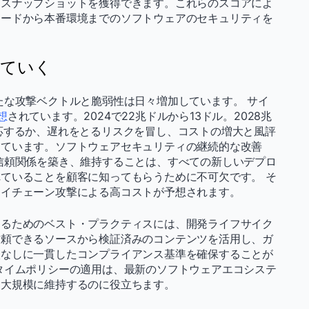
なスナップショットを獲得できます。これらのスコアによ
コードから本番環境までのソフトウェアのセキュリティを
いていく
たな攻撃ベクトルと脆弱性は日々増加しています。 サイ
想
されています。2024で22兆ドルから13ドル。2028兆
応するか、遅れをとるリスクを冒し、コストの増大と風評
しています。ソフトウェアセキュリティの継続的な改善
信頼関係を築き、維持することは、すべての新しいデプロ
ていることを顧客に知ってもらうために不可欠です。 そ
ライチェーン攻撃による高コストが予想されます。
するためのベスト・プラクティスには、開発ライフサイク
信頼できるソースから検証済みのコンテンツを活用し、ガ
入なしに一貫したコンプライアンス基準を確保することが
タイムポリシーの適用は、最新のソフトウェアエコシステ
を大規模に維持するのに役立ちます。