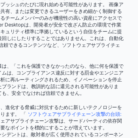
プッシュのたびに現れ始める可能性があります。 画像ア
、共有、または変更できるユーザーをきめ細かく制御する
きるチームメンバーのみが機密性の高い資産にアクセスで
cker Desktopは、開発者が安全で改ざん防止の環境で作業
セキュリティ標準に準拠しているという自信をチームに提
後回しにしたりすることではありません。これは、自動化
からの信頼できるコンテンツなど、ソフトウェアサプライチェ
様は、「これを保護できなかったのなら、他に何を保護で
イムは、コンプライアンス違反に対する罰金やエンジニア
分析に再ルーティングされるため、イノベーションを停止
たブランドは、教訓的な話に還元される可能性がありま
ても、安全でなければ信頼できません。
し、進化する脅威に対抗するために新しいテクノロジーを
ります。 「
ソフトウェアサプライチェーン攻撃の台頭:
ウェアサプライチェーン攻撃は、サードパーティの依存関
重要なポイントを標的にすることが増えています。
ンシデントは、敵対者が広く使用されているコンポーネン