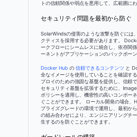
トの信頼関係や弱点を悪用して、広範囲に
セキュリティ問題を最初から防ぐ
SolarWindsの侵害のような攻撃を防ぐ
クティスを採用する必要があります。 Dock
ークフローにシームレスに統合し、依存関
ーネントがアプリケーションのバックボー
Docker Hub
の
信頼できるコンテンツ
と Do
全なイメージを使用していることを確認するのに役立ちま
プロイのための強固な基盤を提供し、信頼で
セキュリティ基盤を拡張するために、Image A
ポリシーを適用し、機密性の高いコンポー
ぐことができます。 ローカル開発の場合、Hard
プライズグレードの環境で運用し、最初から
の組み合わせにより、エンジニアリングチ
生するのを防ぐことができます。