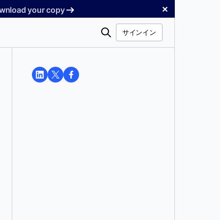
✕
Download your copy
検
サインイン
索