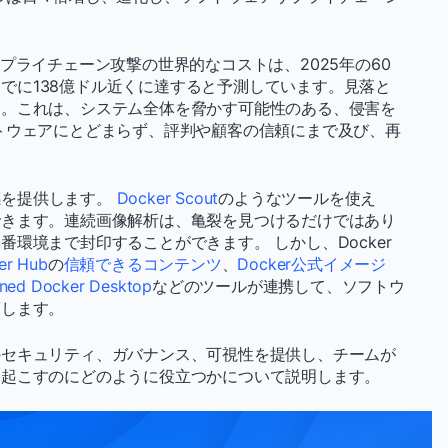
プライチェーン攻撃の世界的なコストは、2025年の60
年までに138億ドル近くに達すると予測しています。見落と
ん。これは、システム全体を脅かす可能性のある、侵害を
トウェアにとどまらず、評判や顧客の信頼にまで及び、再
感を提供します。
Docker Scout
のようなツールを使え
できます。連続画像解析は、亀裂を見つけるだけではあり
環境まで封印することができます。 しかし、Docker
er Hub
の
信頼できるコンテンツ
、
Docker公式イメージ
ned Docker Desktop
などのツールが連携して、ソフトウ
護します。
のセキュリティ、ガバナンス、可視性を提供し、チームが
を起こすのにどのように役立つかについて説明します。