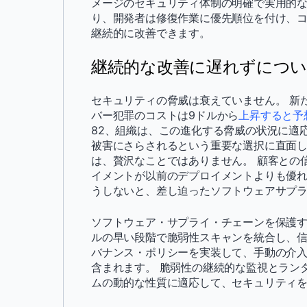
メージのセキュリティ体制の明確で実用的
り、開発者は修復作業に優先順位を付け、
継続的に改善できます。
継続的な改善に遅れずにつ
セキュリティの脅威は衰えていません。 新
バー犯罪のコストは9ドルから
上昇すると予
82、組織は、この進化する脅威の状況に適
被害にさらされるという重要な選択に直面
は、贅沢なことではありません。 顧客との
イメントが以前のデプロイメントよりも優れ
うしないと、差し迫ったソフトウェアサプ
ソフトウェア・サプライ・チェーンを保護
ルの早い段階で脆弱性スキャンを統合し、
バナンス・ポリシーを実装して、手動の介
含まれます。 脆弱性の継続的な監視とラン
ムの動的な性質に適応して、セキュリティ