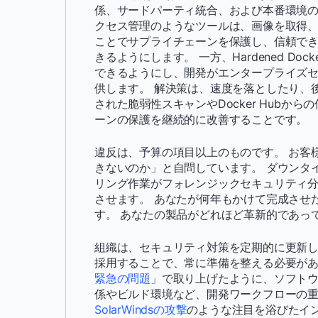
係、サードパーティ統合、および本番環境の
クセス管理のようなツールは、画像を取得
ことでサプライチェーンを保護し、信頼で
きるようにします。 一方、Hardened Do
できるようにし、開発がエンタープライズ
供します。 解決策は、速度を落としたり、
された脆弱性スキャンやDocker Hub
ーンの保護を継続的に改善することです。
違反は、予算の項目以上のものです。 お客
きないのか」と自問しています。 ダウンタ
リング作業がフォレンジックセキュリティ
させます。 あなたが何年もかけて完成させ
す。 あなたの製品がどれほど革新的であっ
組織は、セキュリティ対策を定期的に更新
採用することで、常に準備を整える必要があ
緊急の問題
」で取り上げたように、ソフト
係やビルド環境など、開発ワークフローの
SolarWindsの攻撃
のような注目を浴びたイ