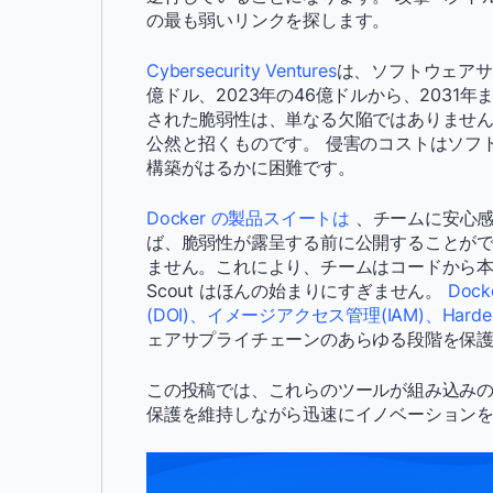
の最も弱いリンクを探します。
Cybersecurity Ventures
は、ソフトウェアサ
億ドル、2023年の46億ドルから、2031
された脆弱性は、単なる欠陥ではありませ
公然と招くものです。 侵害のコストはソフ
構築がはるかに困難です。
Docker の製品スイートは
、チームに安心
ば、脆弱性が露呈する前に公開することが
ません。これにより、チームはコードから本番
Scout はほんの始まりにすぎません。
Dock
(DOI)、
イメージアクセス管理(IAM)、
Harde
ェアサプライチェーンのあらゆる段階を保
この投稿では、これらのツールが組み込み
保護を維持しながら迅速にイノベーション