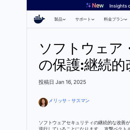
コ
Insights 
ン
テ
製品
サポート
料金プラン
ン
ツ
へ
ソフトウェア
ス
キ
の保護:継続的
ッ
プ
投稿日 Jan 16, 2025
メリッサ・サスマン
ソフトウェアセキュリティの継続的な改善
逆行していることになります。 攻撃ベクト