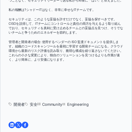
つことなく、セキュリティリーダーである私から即座に「はい」と答えました。
私の報酬は?シャドーITはなく、非常に幸せなITチームです。
セキュリティは、このような妥協を許すだけでなく、妥協を探すべきです。
CISOを説得して、ITチームにコントロールと責任の両方を与えるよう取り組ん
でおり、セキュリティを真剣に受け止めるチームとの妥協点を見つけ、そうでな
いチームと争うためのエネルギーを節約します。
管理者と開発者の場合: 使用するベンダーの ISO 監査ドキュメントを提供しま
す。組織のコードスキャンツールを最初に学習する開発チームになる。クラウド
環境から最新のリスク評価を読み取り、脆弱な構成を繰り返さないでください。
これらの小さな変更により、独自のソリューションを見つけるよりも作業が速
く、より簡単に、より安価になります。
開発者
安全
Community
Engineering