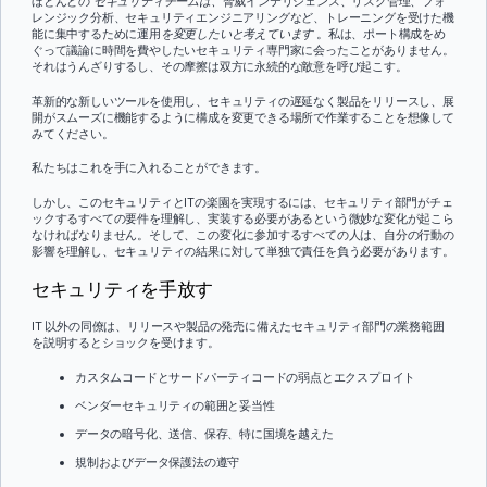
ほとんどの
セキュリティチームは、
脅威インテリジェンス、リスク管理、フォ
レンジック分析、セキュリティエンジニアリングなど、トレーニングを受けた機
能に集中するために運用
を変更したいと考えています
。私は、ポート構成をめ
ぐって議論に時間を費やしたいセキュリティ専門家に会ったことがありません。
それはうんざりするし、その摩擦は双方に永続的な敵意を呼び起こす。
革新的な新しいツールを使用し、セキュリティの遅延なく製品をリリースし、展
開がスムーズに機能するように構成を変更できる場所で作業することを想像して
みてください。
私たちはこれを手に入れることができます。
しかし、このセキュリティとITの楽園を実現するには、セキュリティ部門がチェ
ックするすべての要件を理解し、実装する必要があるという微妙な変化が起こら
なければなりません。そして、この変化に参加するすべての人は、自分の行動の
影響を理解し、セキュリティの結果に対して単独で責任を負う必要があります。
セキュリティを手放す
IT 以外の同僚は、リリースや製品の発売に備えたセキュリティ部門の業務範囲
を説明するとショックを受けます。
カスタムコードとサードパーティコードの弱点とエクスプロイト
ベンダーセキュリティの範囲と妥当性
データの暗号化、送信、保存、特に国境を越えた
規制およびデータ保護法の遵守