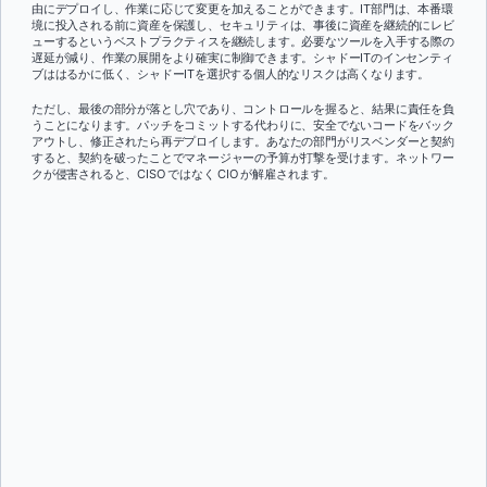
由にデプロイし、作業に応じて変更を加えることができます。IT部門は、本番環
境に投入される前に資産を保護し、セキュリティは、事後に資産を継続的にレビ
ューするというベストプラクティスを継続します。必要なツールを入手する際の
遅延が減り、作業の展開をより確実に制御できます。シャドーITのインセンティ
ブははるかに低く、シャドーITを選択する個人的なリスクは高くなります。
ただし、最後の部分が落とし穴であり、コントロールを握ると、結果に責任を負
うことになります。パッチをコミットする代わりに、安全でないコードをバック
アウトし、修正されたら再デプロイします。あなたの部門がリスベンダーと契約
すると、契約を破ったことでマネージャーの予算が打撃を受けます。ネットワー
クが侵害されると、CISO ではなく CIO が解雇されます。