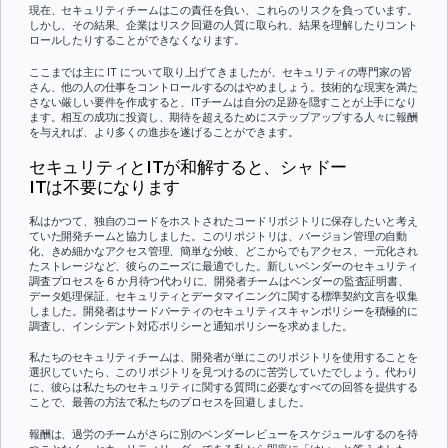
現在、セキュリティチームはこの責任を負い、これらのリスクを負っています。
しかし、その結果、企業はリスク回避の人質に取られ、結果を理解したりコント
ロールしたりすることができなくなります。
ここまでは主に IT について取り上げてきましたが、セキュリティの専門家の皆
さん、他の人の仕事をコントロールするのはやめましょう。技術的な現実を満た
さない厳しい要件を作成すると、ITチームは自分の足跡を隠すことが上手になり
ます。相互の成功に投資し、期待を超えるためにステップアップする人々に報酬
を与えれば、より多くの進歩を遂げることができます。
セキュリティとITが和解すると、シャドー
ITは不要になります
私はかつて、独自のコードをホストされたコードリポジトリに保存したいと考え
ていた開発チームと協力しました。このリポジトリは、バージョン管理の自動
化、きめ細かなアクセス管理、簡単な分岐、どこからでもアクセス、一元化され
たストレージなど、彼らのニーズに最適でした。新しいベンダーのセキュリティ
調査プロセスを 6 か月待つ代わりに、開発者チームはベンダーの監査証明書、
データ処理保証、セキュリティとデータマイニングに関する標準契約文言を収集
しました。開発者はサードパーティのセキュリティスキャンポリシーを積極的に
調査し、インシデント対応ポリシーと通知ポリシーを求めました。
私たちのセキュリティチームは、開発者が単にこのリポジトリを使用することを
選択していたら、このリポジトリを見つけるのに苦労していたでしょう。代わり
に、彼らは私たちのセキュリティに関する質問に必要なすべての回答を提供する
ことで、最善の方法で私たちのプロセスを回避しました。
報酬は、過労のチームがさらに別のベンダーレビューをスケジュールするのを待