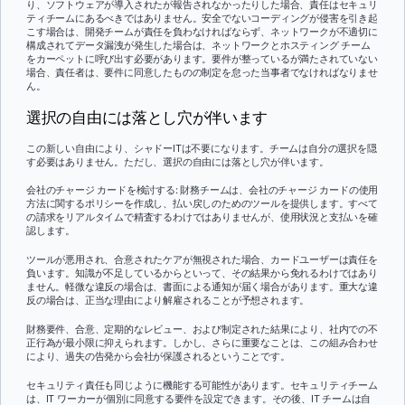
り、ソフトウェアが導入されたが報告されなかったりした場合、責任はセキュリ
ティチームにあるべきではありません。安全でないコーディングが侵害を引き起
こす場合は、開発チームが責任を負わなければならず、ネットワークが不適切に
構成されてデータ漏洩が発生した場合は、ネットワークとホスティング チーム
をカーペットに呼び出す必要があります。要件が整っているが満たされていない
場合、責任者は、要件に同意したものの制定を怠った当事者でなければなりませ
ん。
選択の自由には落とし穴が伴います
この新しい自由により、シャドーITは不要になります。チームは自分の選択を隠
す必要はありません。ただし、選択の自由には落とし穴が伴います。
会社のチャージ カードを検討する: 財務チームは、会社のチャージ カードの使用
方法に関するポリシーを作成し、払い戻しのためのツールを提供します。すべて
の請求をリアルタイムで精査するわけではありませんが、使用状況と支払いを確
認します。
ツールが悪用され、合意されたケアが無視された場合、カードユーザーは責任を
負います。知識が不足しているからといって、その結果から免れるわけではあり
ません。軽微な違反の場合は、書面による通知が届く場合があります。重大な違
反の場合は、正当な理由により解雇されることが予想されます。
財務要件、合意、定期的なレビュー、および制定された結果により、社内での不
正行為が最小限に抑えられます。しかし、さらに重要なことは、この組み合わせ
により、過失の告発から会社が保護されるということです。
セキュリティ責任も同じように機能する可能性があります。セキュリティチーム
は、IT ワーカーが個別に同意する要件を設定できます。その後、IT チームは自