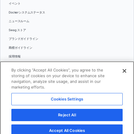
イベント
Dockerシステムステータス
ニュースルーム
Swag ストア
ブランドガイドライン
商標ガイドライン
採用情報
お問い合わせ
By clicking “Accept All Cookies”, you agree to the
言語
storing of cookies on your device to enhance site
English
navigation, analyze site usage, and assist in our
marketing efforts.
日本語
Cookies Settings
© 2026 Docker Inc.全著作権所有
Reject All
利用規約(英語)
プライバシー
リーガル
Cookies Settings
Accept All Cookies