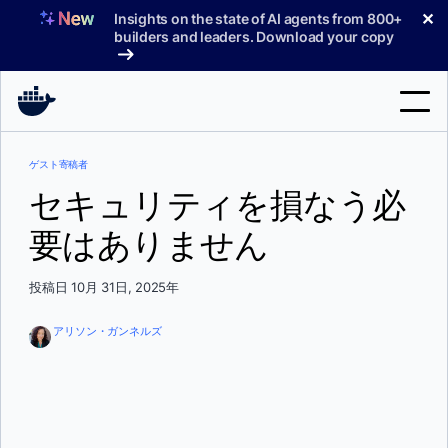
コ
✕
Insights on the state of AI agents from 800+
ン
builders and leaders. Download your copy
テ
ン
ツ
へ
検
ス
ゲスト寄稿者
索
キ
セキュリティを損なう必
ッ
製品
プ
要はありません
サポート
投稿日 10月 31日, 2025年
料金プラン
ブログ
アリソン・ガンネルズ
ドキュメント
サインイン