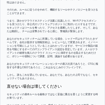
性はありません。
そのため、ルールに従うのをやめて、機能するツールやテクノロジーを見つける
ことができます。
つまり、誰かがクラウドホスティング法案に抗議したり、Wi-Fiアクセスポイン
トを見つけたり、非公式のソフトウェアリポジトリに気付いたりするまでです。
セキュリティはツールを奪ったり、アクセスを遮断したりします。そして、あな
たは動揺し、チームは攻撃されていると感じ、警備員が緊張します。
あなたがセキュリティチームに所属している場合、シャドーITはモグラたたきゲ
ームです。会社が提供する情報技術は、レビューなしで変更されます。イノベー
ションを可能にしようとしていることはわかっていますが、サービスや製品の販
売を可能にするすべてのITコンプライアンス認定を否定しています。人々がクラ
イアントの秘密を個人のクラウド ストレージに保存するのを阻止するためだけ
に、ポリシーや規制について調査、証明、議論する必要があります。
あなたがセキュリティオペレーションセンターの新入社員であろうと、CTOに報
告する不運なCISOであろうと、これはおなじみのリフレインです。
しかし、誰もこれを望んでいません。あなたでも、あなたの上司でもなく、セキ
ュリティでもありません。
直せない場合は壊してください
セキュリティの基本ルールを厳格さではなく妥協に重点を置くように変更する時
が来ています。