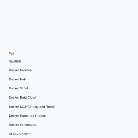
グレッグ・モンデロ
そして
ダン・ステルツァー
製品
製品概要
Docker Desktop
Docker Hub
Docker Scout
Docker Build Cloud
Docker MCP Catalog and Toolkit
Docker Hardened Images
Docker Sandboxes
AI Governance