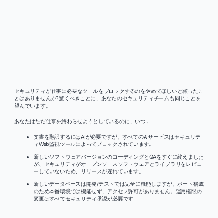
セキュリティが仕事に必要なツールをブロックするのをやめてほしいと願ったこ
とはありませんか?驚くべきことに、あなたのセキュリティチームも同じことを
望んでいます。
あなたはただ仕事を終わらせようとしているのに、いつ...
文書を翻訳するにはAIが必要ですが、すべてのAIサービスはセキュリテ
ィWeb監視ツールによってブロックされています。
新しいソフトウェアバージョンのコーディングとQAをすぐに終えました
が、セキュリティがオープンソースソフトウェアとライブラリをレビュ
ーしていないため、リリースが遅れています。
新しいデータベースは開発/テストでは完全に機能しますが、ポート構成
のため本番環境では機能せず、アクセス許可がありません。運用権限の
変更はすべてセキュリティ承認が必要です