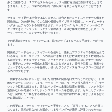
多くの業界では、IT プロセスからセキュリティ慣行を法的に削除することはで
きません。しかし、作業のどの部分に誰が責任を負うかを変えることはできま
す
セキュリティ要件は秘密ではありません。統合されたコードスキャナーを備えた
開発者は、OWASP Top 10 の欠陥や脆弱なライブラリを回避し、ハードコーディ
ングされたアカウントを削除できます。ネットワーク セキュリティ ツールにア
クセスできるインフラストラクチャ管理者は、正確な構成で整然としたネットワ
ーク、サーバー、コンテナを実行できます。
その結果は?セキュリティチームは、厳格なデプロイルールを手放すことができ
ます。
開発者がコードセキュリティツールを使用し、優れたプラクティスを組み込んで
いる場合、セキュリティチームの承認には数日または数週間ではなく数時間かか
るはずです。セキュリティーは、アーキテクチャ内の個別のコンテナーではな
く、標準のコンテナー構成を承認することもできます。要件を定義し、作業をレ
ビューするためのツールを提供し、優れたプラクティスをワークフローに統合す
るのに役立ちます。
「信頼するが検証する」は、良好な部門間の関係を口先で行うのではなく、日常
的なパターンになるでしょう。セキュリティは、リリース後も環境とアプリケー
ションを監視し続けます。彼らはベンダーの主張と監査を監視し、リスクを示す
通知がないか脅威インテリジェンスストリームを監視します。セキュリティチー
ムは、契約した仕事をする時間があり、これは他の部門の取り締まりよりもはる
かに興味深いことです。
この変更には、セキュリティチームが手放すことを
「
許可
」
することも必要に
なります。信頼が損なわれた場合、つまりベンダーが適切に評価されなかった