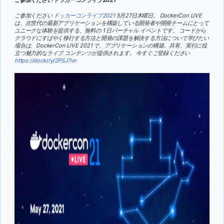
ご参加ください
ドッカーコンライブ2021
5月27日木曜日。 DockerCon LIVE
は、次世代の最新アプリケーションを構築している開発者や開発チームにとって
ユニークな体験を提供する、無料の 1 日バーチャル イベントです。 コードから
クラウドにすばやく移行する方法と開発の課題を解決する方法について学びたい
場合は、DockerCon LIVE 2021 で、アプリケーションの構築、共有、実行に役
立つ魅力的なライブ コンテンツが提供されます。 今すぐご登録ください
https://dockr.ly/2PSJ7vn