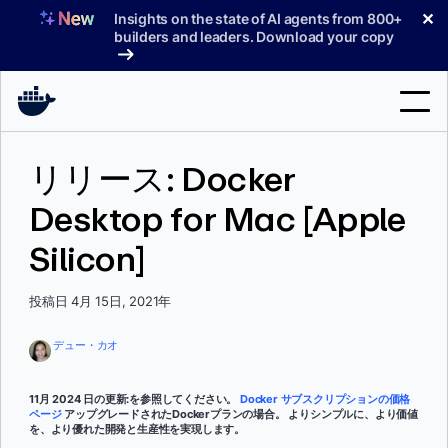
コ
✕
Insights on the state of AI agents from 800+
ン
builders and leaders. Download your copy
テ
ン
ツ
へ
検
ス
リリース: Docker
索
キ
ッ
Desktop for Mac [Apple
製品
プ
Silicon]
サポート
料金プラン
投稿日 4月 15日, 2021年
ブログ
デュー・カオ
ドキュメント
11月 2024 日の更新:を参照してください。
Docker サブスクリプションの価格
ページ
アップグレードされたDockerプランの場合。 よりシンプルに、より価値
サインイン
を、より優れた開発と生産性を実現します。