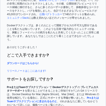
の非常に初期のビルドをテストしました。 その後、公開技術プレビューとリリ
ース候補に移行すると、さらに多くのユーザーが参加して、多種多様なユースケ
ースをテストし、バグを報告しました。 合計でさまざまなプレビュービルドが
45,000ダウンロードされ、
公開バグトラッカー
で140のチケットが集められ、
コミュニティSlack
には数え切れないほどのメッセージが寄せられました。
Dockerデスクトップは、多くの人にとって開発プロセスの不可欠な部分である
ことを私たちは知っています。 このような活発で協力的なコミュニティがあ
り、興奮とフィードバックの両方を私たちと共有してくださったことに非常に感
謝しています。 あなたなしではここにたどり着くことはできなかったでしょ
う。
ありがとうございました！
どこで入手できますか?
ダウンロードはこちらから!
リリースノートはここにあります!
サポートをお探しですか?
ProまたはTeamサブスクリプション
で
Dockerデスクトップ
の
プレミアムカス
タマーサポート
を受けることができることをご存知ですか?この GA リリースで
は、Docker Desktop for Mac [Apple Silicon]、Mac [Intel]、または Windows の
使用を検討している場合に、正式にサポートする準備が整いました。
Proまたは
Teamサブスクリプションに含まれるものと
、それがあなたに適しているかどう
かについて詳しくは、価格ページをご覧ください。