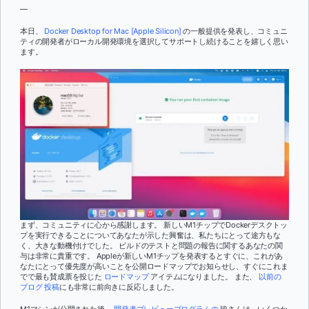
—
本日、
Docker Desktop for Mac [Apple Silicon]
の一般提供を発表し、コミュニ
ティの開発者がローカル開発環境を選択してサポートし続けることを嬉しく思い
ます。
まず、コミュニティに心から感謝します。 新しいM1チップでDockerデスクトッ
プを実行できることについてあなたが示した興奮は、私たちにとって途方もな
く、大きな動機付けでした。 ビルドのテストと問題の報告に関するあなたの関
与は非常に貴重です。 Appleが新しいM1チップを発表するとすぐに、これがあ
なたにとって優先度が高いことを公開ロードマップでお知らせし、すぐにこれま
でで最も賛成票を投じた
ロードマップ
アイテムになりました。 また、
以前の
ブログ
投稿
にも非常に前向きに反応しました。
M1マシンが公開された後、
開発者プレビュープログラムの
皆さんは、いくつか