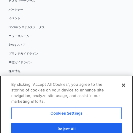
カスタマーサクセス
パートナー
イベント
Dockerシステムステータス
ニュースルーム
Swag ストア
ブランドガイドライン
商標ガイドライン
採用情報
お問い合わせ
By clicking “Accept All Cookies”, you agree to the
言語
storing of cookies on your device to enhance site
English
navigation, analyze site usage, and assist in our
marketing efforts.
日本語
Cookies Settings
© 2026 Docker Inc.全著作権所有
Reject All
利用規約(英語)
プライバシー
リーガル