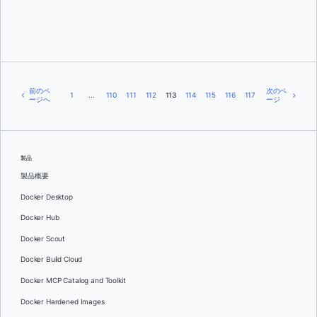
クリス・ハインズ
前のペ
次のペ
1
...
110
111
112
113
114
115
116
117
ージへ
ージ
製品
製品概要
Docker Desktop
Docker Hub
Docker Scout
Docker Build Cloud
Docker MCP Catalog and Toolkit
Docker Hardened Images