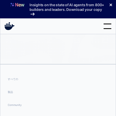
コ
✕
Insights on the state of AI agents from 800+
ン
builders and leaders. Download your copy
テ
ン
ツ
へ
検
ス
索
キ
ッ
製品
プ
サポート
料金プラン
すべての
ブログ
製品
ドキュメント
Community
サインイン