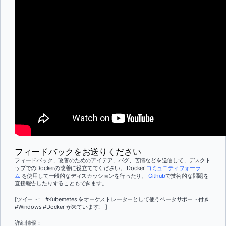
フィードバックをお送りください
フィードバック、改善のためのアイデア、バグ、苦情などを送信して、デスクト
ップでのDockerの改善に役立ててください。 Docker
コミュニティフォーラ
ム
を使用して一般的なディスカッションを行ったり、
Github
で技術的な問題を
直接報告したりすることもできます
。
[ツイート:「#Kubernetes をオーケストレーターとして使うベータサポート付き
#Windows #Docker が
来ています!」]
詳細情報：