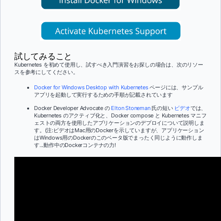
試してみること
Kubernetes を初めて使用し、試すべき入門演習をお探しの場合は、次のリソー
スを参考にしてください。
Docker for Windows Desktop with Kubernetes
ページには、サンプル
アプリを起動して実行するための手順が記載されています
Docker Developer Advocate の
Elton Stoneman
氏の短い
ビデオ
では、
Kubernetes のアクティブ化と、
Docker compose と Kubernetes マニフ
ェストの両方を使用したアプリケーションのデプロイについて説明しま
す。(注:ビデオはMac用のDockerを示していますが、アプリケーション
はWindows用のDockerのこのベータ版でまったく同じように動作しま
す...動作中のDockerコンテナの力!