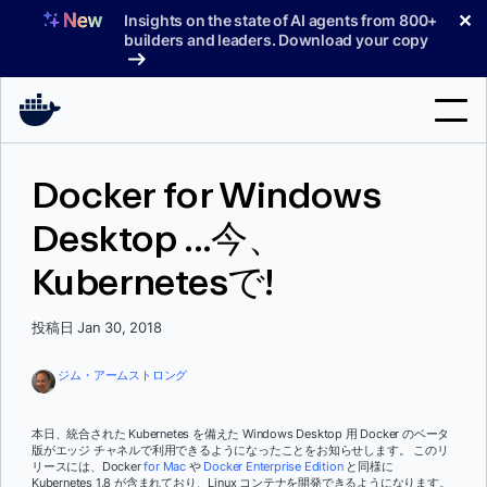
コ
✕
Insights on the state of AI agents from 800+
ン
builders and leaders. Download your copy
テ
ン
ツ
へ
検
ス
Docker for Windows
索
キ
ッ
Desktop ...今、
製品
プ
Kubernetesで!
サポート
料金プラン
投稿日 Jan 30, 2018
ブログ
ジム・アームストロング
ドキュメント
本日、統合された Kubernetes を備えた Windows Desktop 用 Docker のベータ
版がエッジ チャネルで利用できるようになったことをお知らせします。 このリ
サインイン
リースには、Docker
for Mac
や
Docker Enterprise Edition
と同様に
Kubernetes 1.8 が含まれており、Linux コンテナを開発できるようになります。