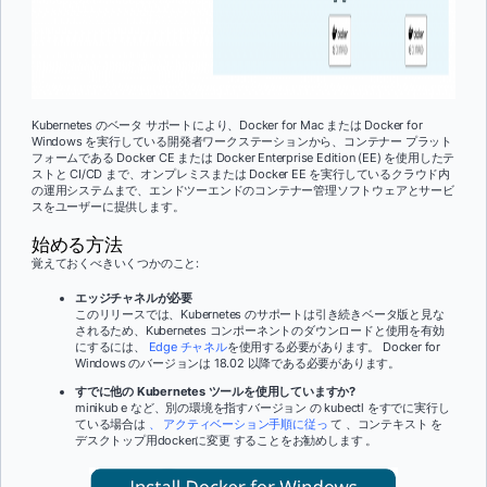
Kubernetes のベータ サポートにより、Docker for Mac または Docker for
Windows を実行している開発者ワークステーションから、コンテナー プラット
フォームである Docker CE または Docker Enterprise Edition (EE) を使用したテ
ストと CI/CD
まで、オンプレミスまたは Docker EE を実行しているクラウド内
の運用システムまで
、エンドツーエンドのコンテナー管理ソフトウェアとサービ
スをユーザーに提供します。
始める方法
覚えておくべきいくつかのこと:
エッジチャネルが必要
このリリースでは、Kubernetes のサポートは引き続きベータ版と見な
されるため、Kubernetes コンポーネントのダウンロードと使用を有効
にするには、
Edge チャネル
を使用する必要があります。 Docker for
Windows のバージョンは
18.02
以降である必要があります
。
すでに他の Kubernetes ツールを使用していますか?
minikub
e など、別の環境を指すバージョン
の kubect
l をすでに実行し
ている場合は
、 アクティベーション手順に従っ
て 、コンテキスト
を
デスクトップ用dockerに変
更 することをお勧めします
。