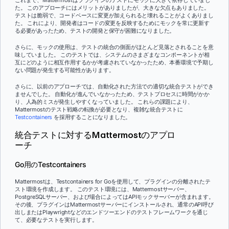
これまで、Mattermostはプラグインのテストにモックに大きく依存していまし
た。 このアプローチにはメリットがありましたが、大きな欠点もありました。
テストは脆弱で、コードベースに変更が加えられると壊れることがよくありまし
た。 これにより、開発者はコードの変更を反映するためにモックを常に更新す
る必要があったため、テストの開発と保守が困難になりました。
さらに、モックの使用は、テストの統合の側面がほとんど見落とされることを意
味していました。 このテストでは、システムのさまざまなコンポーネントが相
互にどのように相互作用するかが考慮されていなかったため、本番環境で予期し
ない問題が発生する可能性があります。
さらに、以前のアプローチでは、自動化された方法での適切な統合テストができ
ませんでした。 自動化が進んでいなかったため、テストプロセスに時間がかか
り、人為的ミスが発生しやすくなっていました。 これらの課題により、
Mattermostのテスト戦略の転換が必要となり、複雑な統合テストに
Testcontainers
を採用することになりました。
統合テストに対するMattermostのアプロ
ーチ
Go用のTestcontainers
Mattermostは、Testcontainers for Goを使用して、プラグインの分離されたテ
スト環境を作成します。 このテスト環境には、Mattermostサーバー、
PostgreSQLサーバー、および場合によってはAPIモックサーバーが含まれます。
その後、プラグインはMattermostサーバーにインストールされ、通常のAPI呼び
出しまたはPlaywrightなどのエンドツーエンドのテストフレームワークを通じ
て、必要なテストを実行します。