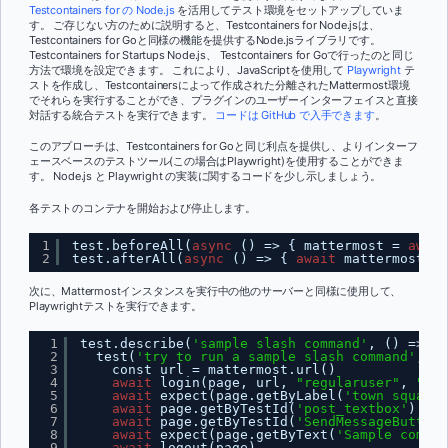
Testcontainers for の Node.js
を活用してテスト環境をセットアップしていま
す。 ご存じない方のために説明すると、Testcontainers for Node.jsは、
Testcontainers for Goと同様の機能を提供するNode.jsライブラリです。
Testcontainers for Startups Node.js、 Testcontainers for Goで行ったのと同じ
方法で環境を設定できます。 これにより、JavaScriptを使用して
Playwright
テ
ストを作成し、Testcontainersによって作成された分離されたMattermost環境
でそれらを実行することができ、プラグインのユーザーインターフェイスと直接
対話する統合テストを実行できます。
コードは GitHub で入手できます
。
このアプローチは、Testcontainers for Goと同じ利点を提供し、よりインターフ
ェースベースのテストツール(この場合はPlaywright)を使用することができま
す。 Node.js と Playwright の実装に関するコードを少し示しましょう。
各テストのコンテナを開始および停止します。
1
test.beforeAll(
async
() => { mattermost = 
await
2
test.afterAll(
async
() => { 
await
mattermost.st
次に、Mattermostインスタンスを実行中の他のサーバーと同様に使用して、
Playwrightテストを実行できます。
1
test.describe(
'sample slash command'
, () => {
2
test(
'try to run a sample slash command'
, 
as
3
const url = mattermost.url()
4
await
login(page, url, 
"regularuser"
, 
"reg
5
await
expect(page.getByLabel(
'town square 
6
await
page.getByTestId(
'post_textbox'
).fil
7
await
page.getByTestId(
'SendMessageButton'
8
await
expect(page.getByText(
'Sample comman
9
await
logout(page)