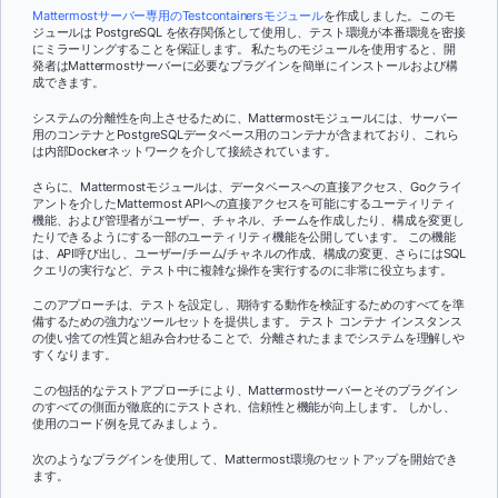
Mattermostサーバー専用のTestcontainersモジュール
を作成しました。このモ
ジュールは PostgreSQL を依存関係として使用し、テスト環境が本番環境を密接
にミラーリングすることを保証します。 私たちのモジュールを使用すると、開
発者はMattermostサーバーに必要なプラグインを簡単にインストールおよび構
成できます。
システムの分離性を向上させるために、Mattermostモジュールには、サーバー
用のコンテナとPostgreSQLデータベース用のコンテナが含まれており、これら
は内部Dockerネットワークを介して接続されています。
さらに、Mattermostモジュールは、データベースへの直接アクセス、Goクライ
アントを介したMattermost APIへの直接アクセスを可能にするユーティリティ
機能、および管理者がユーザー、チャネル、チームを作成したり、構成を変更し
たりできるようにする一部のユーティリティ機能を公開しています。 この機能
は、API呼び出し、ユーザー/チーム/チャネルの作成、構成の変更、さらにはSQL
クエリの実行など、テスト中に複雑な操作を実行するのに非常に役立ちます。
このアプローチは、テストを設定し、期待する動作を検証するためのすべてを準
備するための強力なツールセットを提供します。 テスト コンテナ インスタンス
の使い捨ての性質と組み合わせることで、分離されたままでシステムを理解しや
すくなります。
この包括的なテストアプローチにより、Mattermostサーバーとそのプラグイン
のすべての側面が徹底的にテストされ、信頼性と機能が向上します。 しかし、
使用のコード例を見てみましょう。
次のようなプラグインを使用して、Mattermost環境のセットアップを開始でき
ます。