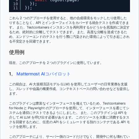
10
});  
11
});
これら 2 つのアプローチを使用すると、他の合成環境をモックしたり使用した
りすることなく、API とインターフェイスをカバーする統合テストを作成できま
す。 また、Testcontainersインスタンスを再利用するかどうかを意識的に決定す
るため、絶対的に分離してテストできます。 また、高度な分離を達成できるた
め、エンドツーエンドのテストを行う際に汚染された環境によって引き起こされ
る不安定さを回避できます。
使用例
現在、このアプローチを 2 つのプラグインに使用しています。
1。
Mattermost AIコパイロット
この統合は、AI 大規模言語モデル (LLM) を使用してユーザーの日常業務を支援
し、スレッドや会議の概要作成、コンテキストベースの問い合わせなどを提供し
ます。
このプラグインは豊富なインターフェースを備えているため、Testcontainers
for Node と Playwright のアプローチを使用して、インターフェースを通じてシ
ステムを適切にテストできるようにしました。 また、このプラグインは API を
介して AI LLM を呼び出す必要があります。 このリソースを大量に消費するタス
クを回避するために、任意の API をシミュレートする別のコンテナである API モ
ックを使用します。
このアプローチにより、サーバー側のコードだけでなく、開発中に何も壊れてい