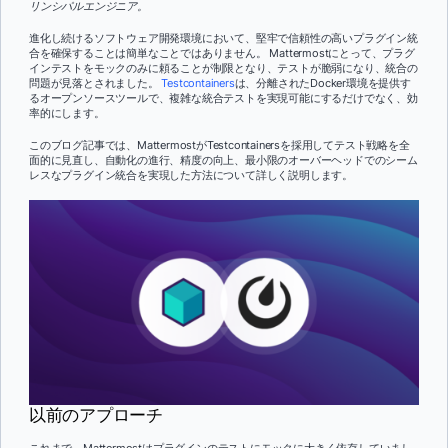
リンシパルエンジニア。
進化し続けるソフトウェア開発環境において、堅牢で信頼性の高いプラグイン統
合を確保することは簡単なことではありません。 Mattermostにとって、プラグ
インテストをモックのみに頼ることが制限となり、テストが脆弱になり、統合の
問題が見落とされました。
Testcontainers
は、分離されたDocker環境を提供す
るオープンソースツールで、複雑な統合テストを実現可能にするだけでなく、効
率的にします。
このブログ記事では、MattermostがTestcontainersを採用してテスト戦略を全
面的に見直し、自動化の進行、精度の向上、最小限のオーバーヘッドでのシーム
レスなプラグイン統合を実現した方法について詳しく説明します。
以前のアプローチ