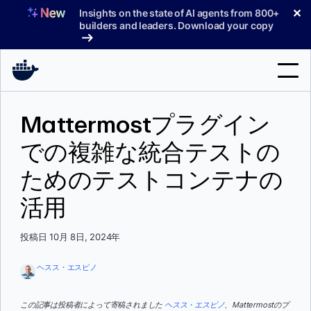
コ
✕
Insights on the state of AI agents from 800+
ン
builders and leaders. Download your copy
テ
ン
ツ
へ
検
ス
Mattermostプラグイン
索
キ
ッ
での複雑な統合テストの
製品
プ
ためのテストコンテナの
サポート
活用
料金プラン
ブログ
投稿日 10月 8日, 2024年
ドキュメント
ヘスス・エスピノ
サインイン
この記事は投稿者によって寄稿されました
ヘスス・エスピノ
、Mattermostのプ