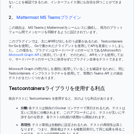
ないことを確認できるため、インターフェイス側にも自信を持つことができま
す。
2。
Mattermost MS Teamsプラグイン
この統合は、MS TeamsとMattermostをシームレスに接続し、両方のプラット
フォーム間でメッセージを同期するように設計されています。
このプラグインでは、主にAPI呼び出しを行う必要があるため、Testcontainers
for Goを使用し、Goで書かれたクライアントを使用してAPIを直接ヒットしまし
た。 この場合も、プラグインはサードパーティのサービスであるMicrosoftの
Microsoft Graph API
に依存しています。 そのために、APIモックも使用してお
り、サードパーティのサービスに依存せずにプラグイン全体をテストできます。
Microsoft Graph の呼び出しを適切に処理していることを確認するために、同じ
Testcontainers インフラストラクチャを使用して、実際の Teams API との統合
テストがまだいくつかあります。
Testcontainersライブラリを使用する利点
統合テストに Testcontainers を使用すると、次のような利点があります。
分離:
各テストは独自の Docker コンテナーで実行されるため、テストは
互いに完全に分離されます。 このアプローチにより、テストが互いに干
渉するのを防ぎ、各テストが白紙の状態から開始されます。
再現性
: テスト環境は自動的に設定されるため、テストの再現性は高く
なります。 つまり、開発者はテストを複数回実行して同じ結果を得るこ
とができ、テストの信頼性が向上します。