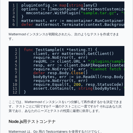
1
pluginConfig := 
map
[
string
]any{}
2
options := []mmcontainer.MattermostCustomizeReq
3
mmcontainer.WithPlugin(
"sample.tar.gz"
, 
"samp
4
}
5
mattermost, err := mmcontainer.RunContainer(con
6
defer
mattermost.Terminate(context.Background()
Mattermostインスタンスが初期化されたら、次のようなテストを作成できま
す。
1
func
TestSample(t *testing.T) {
2
client, err mattermost.GetClient()
3
require.NoError(t, err)
4
reqURL := client.URL + 
"/plugins/sample/sa
5
resp, err := client.DoAPIRequest(context.B
6
require.NoError(t, err, 
"cannot fetch url 
7
defer
resp.Body.
Close
()
8
bodyBytes, err := io.ReadAll(resp.Body)
9
require.NoError(t, err)
10
require.Equal(t, 
200
, resp.StatusCode)
11
assert.Contains(t, 
string
(bodyBytes), 
"sam
12
}
ここでは、Mattermostインスタンスをいつ分解して再作成するかを決定できま
す。 テストごとに1回ですか? 一連のテストごとに一度ですか? それはあなた次
第であり、あなたのニーズとテストの性質に厳密に依存します。
Node.js用テストコンテナ
Mattermost は、Go 用の Testcontainers を使用するだけでなく、