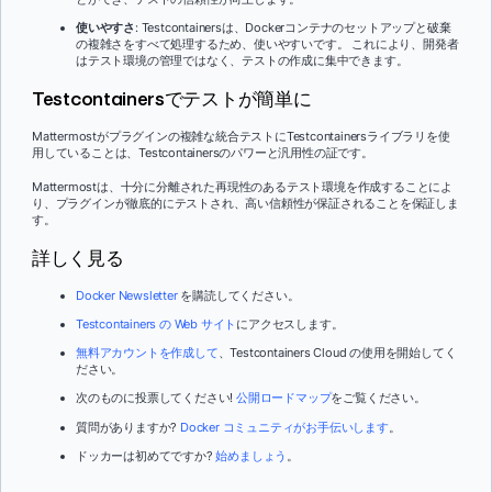
使いやすさ
: Testcontainersは、Dockerコンテナのセットアップと破棄
の複雑さをすべて処理するため、使いやすいです。 これにより、開発者
はテスト環境の管理ではなく、テストの作成に集中できます。
Testcontainersでテストが簡単に
Mattermostがプラグインの複雑な統合テストにTestcontainersライブラリを使
用していることは、Testcontainersのパワーと汎用性の証です。
Mattermostは、十分に分離された再現性のあるテスト環境を作成することによ
り、プラグインが徹底的にテストされ、高い信頼性が保証されることを保証しま
す。
詳しく見る
Docker Newsletter
を購読してください。
Testcontainers の Web サイト
にアクセスします。
無料アカウントを作成して
、Testcontainers Cloud の使用を開始してく
ださい。
次のものに投票してください!
公開ロードマップ
をご覧ください。
質問がありますか?
Docker コミュニティがお手伝いします
。
ドッカーは初めてですか?
始めましょう
。