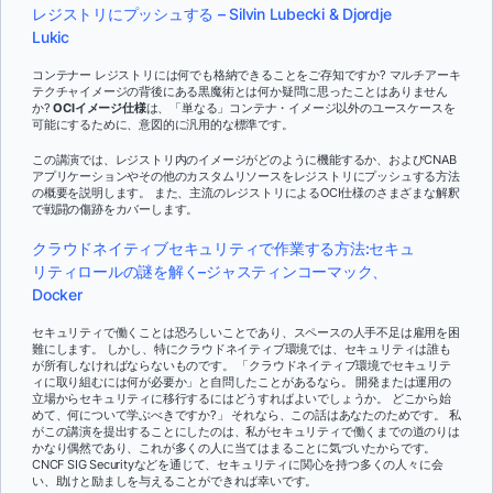
レジストリにプッシュする – Silvin Lubecki & Djordje
Lukic
コンテナー レジストリには何でも格納できることをご存知ですか? マルチアーキ
テクチャイメージの背後にある黒魔術とは何か疑問に思ったことはありません
か?
OCIイメージ仕様
は、「単なる」コンテナ・イメージ以外のユースケースを
可能にするために、意図的に汎用的な標準です。
この講演では、レジストリ内のイメージがどのように機能するか、およびCNAB
アプリケーションやその他のカスタムリソースをレジストリにプッシュする方法
の概要を説明します。 また、主流のレジストリによるOCI仕様のさまざまな解釈
で戦闘の傷跡をカバーします。
クラウドネイティブセキュリティで作業する方法:セキュ
リティロールの謎を解く–ジャスティンコーマック、
Docker
セキュリティで働くことは恐ろしいことであり、スペースの人手不足は雇用を困
難にします。 しかし、特にクラウドネイティブ環境では、セキュリティは誰も
が所有しなければならないものです。 「クラウドネイティブ環境でセキュリテ
ィに取り組むには何が必要か」と自問したことがあるなら。 開発または運用の
立場からセキュリティに移行するにはどうすればよいでしょうか。 どこから始
めて、何について学ぶべきですか?」 それなら、この話はあなたのためです。 私
がこの講演を提出することにしたのは、私がセキュリティで働くまでの道のりは
かなり偶然であり、これが多くの人に当てはまることに気づいたからです。
CNCF SIG Securityなどを通じて、セキュリティに関心を持つ多くの人々に会
い、助けと励ましを与えることができれば幸いです。