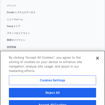
イベント
Dockerシステムステータス
ニュースルーム
Swag ストア
ブランドガイドライン
商標ガイドライン
採用情報
お問い合わせ
By clicking “Accept All Cookies”, you agree to the
言語
storing of cookies on your device to enhance site
English
navigation, analyze site usage, and assist in our
marketing efforts.
日本語
Cookies Settings
© 2026 Docker Inc.全著作権所有
Reject All
利用規約(英語)
プライバシー
リーガル
Cookies Settings
Accept All Cookies