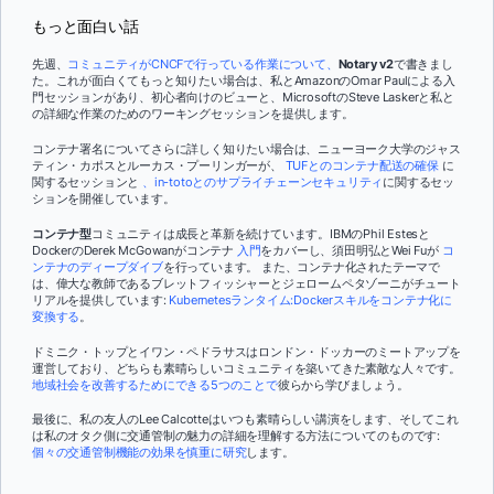
もっと面白い話
先週、
コミュニティがCNCFで行っている作業について、
Notary v2
で書きまし
た。これが面白くてもっと知りたい場合は、私とAmazonのOmar Paulによる入
門セッションがあり、初心者向けのビューと、MicrosoftのSteve Laskerと私と
の詳細な作業のためのワーキングセッションを提供します。
コンテナ署名についてさらに詳しく知りたい場合は、ニューヨーク大学のジャス
ティン・カポスとルーカス・プーリンガーが、
TUFとのコンテナ配送の確保
に
関するセッションと
、in-totoとのサプライチェーンセキュリティ
に関するセッ
ションを開催しています。
コンテナ型
コミュニティは成長と革新を続けています。IBMのPhil Estesと
DockerのDerek McGowanがコンテナ
入門
をカバーし、須田明弘とWei Fuが
コ
ンテナのディープダイブ
を行っています。 また、コンテナ化されたテーマで
は、偉大な教師であるブレットフィッシャーとジェロームペタゾーニがチュート
リアルを提供しています:
Kubernetesランタイム:Dockerスキルをコンテナ化に
変換する
。
ドミニク・トップとイワン・ペドラサスはロンドン・ドッカーのミートアップを
運営しており、どちらも素晴らしいコミュニティを築いてきた素敵な人々です。
地域社会を改善するためにできる5つのことで
彼らから学びましょう。
最後に、私の友人のLee Calcotteはいつも素晴らしい講演をします、そしてこれ
は私のオタク側に交通管制の魅力の詳細を理解する方法についてのものです:
個々の交通管制機能の効果を慎重に研究
します。