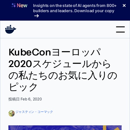
コ
✕
Insights on the state of AI agents from 800+
ン
builders and leaders. Download your copy
テ
ン
ツ
へ
検
ス
KubeConヨーロッパ
索
キ
ッ
2020スケジュールから
製品
プ
の私たちのお気に入りの
サポート
ピック
料金プラン
ブログ
投稿日 Feb 6, 2020
ドキュメント
ジャスティン・コーマック
サインイン