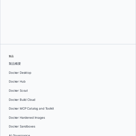
Mark Lechner
製品
製品概要
Docker Desktop
Docker Hub
Docker Scout
Docker Build Cloud
Docker MCP Catalog and Toolkit
Docker Hardened Images
Docker Sandboxes
AI Governance