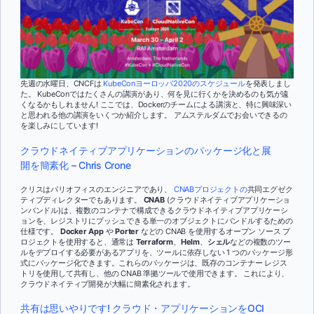
先週の水曜日、CNCFは
KubeConヨーロッパ2020のスケジュール
を発表しまし
た。 KubeConではたくさんの講演があり、何を見に行くかを決めるのも気が遠
くなるかもしれません! ここでは、Dockerのチームによる講演と、特に興味深い
と思われる他の講演をいくつか紹介します。 アムステルダムでお会いできるの
を楽しみにしています!
クラウドネイティブアプリケーションのパッケージ化と展
開を簡素化 – Chris Crone
クリスはパリオフィスのエンジニアであり、
CNABプロジェクトの
共同エグゼク
ティブディレクターでもあります。
CNAB
(クラウドネイティブアプリケーショ
ンバンドル)は、複数のコンテナで構成できるクラウドネイティブアプリケーシ
ョンを、レジストリにプッシュできる単一のオブジェクトにバンドルするための
仕様です。
Docker App
や
Porter
などの CNAB を使用するオープン ソース プ
ロジェクトを使用すると、通常は
Terraform
、
Helm
、
シェル
などの複数のツー
ルをデプロイする必要があるアプリを、ツールに依存しない 1 つのパッケージ形
式にパッケージ化できます。これらのパッケージは、既存のコンテナー レジス
トリを使用して共有し、他の CNAB 準拠ツールで使用できます。 これにより、
クラウドネイティブ開発が大幅に簡素化されます。
共有は思いやりです! クラウド・アプリケーションをOCI