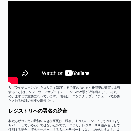
サプライチェーンのセキュリティ(出荷する予定のものを本番環境に確実に出荷
すること)は、ソフトウェアサプライチェーンへの攻撃が近年増加しているた
め、ますます重要になっています。 署名は、コンテナサプライチェーンで必要
とされる検証の重要な部分です。
レジストリへの署名の統合
私たちが行いたい最初の大きな変更は、現在、すべてのレジストリがNotaryを
サポートしているわけではないためです。 つまり、レジストリを組み合わせて
使用する場合、署名をサポートするものとサポートしないものがあります。 ま