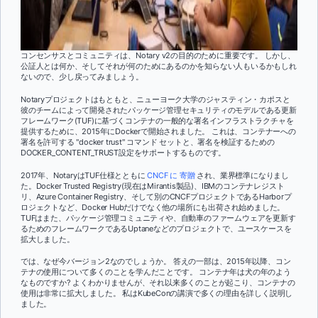
コンセンサスとコミュニティは、Notary v2の目的のために重要です。 しかし、
公証人とは何か、そしてそれが何のためにあるのかを知らない人もいるかもしれ
ないので、少し戻ってみましょう。
Notaryプロジェクトはもともと、ニューヨーク大学のジャスティン・カポスと
彼のチームによって開発されたパッケージ管理セキュリティのモデルである更新
フレームワーク(TUF)に基づくコンテナの一般的な署名インフラストラクチャを
提供するために、2015年にDockerで開始されました。 これは、コンテナーへの
署名を許可する "docker trust" コマンド セットと、署名を検証するための
DOCKER_CONTENT_TRUST設定をサポートするものです。
2017年、NotaryはTUF仕様とともに
CNCF
に 寄贈
され、業界標準になりまし
た。Docker Trusted Registry(現在はMirantis製品)、IBMのコンテナレジスト
リ、Azure Container Registry、そして別のCNCFプロジェクトであるHarborプ
ロジェクトなど、Docker Hubだけでなく他の場所にも出荷され始めました。
TUFはまた、パッケージ管理コミュニティや、自動車のファームウェアを更新す
るためのフレームワークであるUptaneなどのプロジェクトで、ユースケースを
拡大しました。
では、なぜ今バージョン2なのでしょうか。 答えの一部は、2015年以降、コン
テナの使用について多くのことを学んだことです。 コンテナ年は犬の年のよう
なものですか? よくわかりませんが、それ以来多くのことが起こり、コンテナの
使用は非常に拡大しました。 私はKubeConの講演で多くの理由を詳しく説明し
ました。