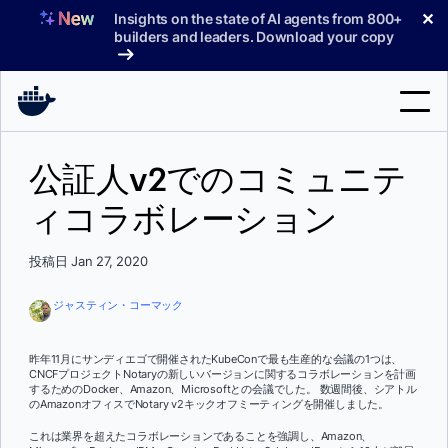
コ
✕
Insights on the state of AI agents from 800+
ン
builders and leaders. Download your copy
テ
ン
ツ
へ
検
ス
公証人v2でのコミュニテ
索
キ
ッ
ィコラボレーション
製品
プ
サポート
投稿日 Jan 27, 2020
料金プラン
ジャスティン・コーマック
ブログ
昨年11月にサンディエゴで開催されたKubeConで最も生産的な会議の1つは、
ドキュメント
CNCFプロジェクトNotaryの新しいバージョンに関するコラボレーションを計画
するためのDocker、Amazon、Microsoftとの会議でした。 数週間後、シアトル
のAmazonオフィスでNotary v2キックオフミーティングを開催しました。
サインイン
これは業界を超えたコラボレーションであることを強調し、Amazon、