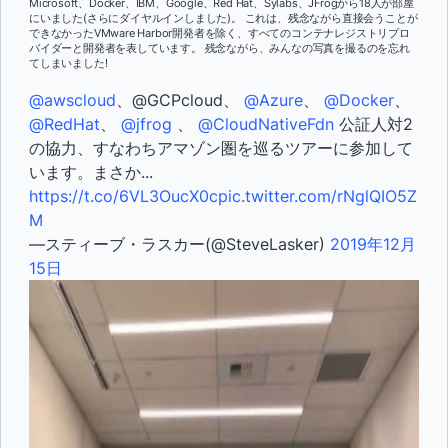
Microsoft、Docker、IBM、Google、Red Hat、Sylabs、JFrogから18人が部屋
にいました(さらにダイヤルインしました)。 これは、残念ながら直接会うことが
できなかったVMware Harbor開発者を除く、すべてのコンテナレジストリプロ
バイダーと開発者を表しています。 残念ながら、みんなの写真を撮るのを忘れ
てしまいました!
@awscloud
、@GCPcloud、
@Azure
、
@Docker
、
@RedHat
、
@jfrog
、
@CloudNativeFdn
公証人対2
の協力、すなわちアマゾン圏を巡るツアーに参加して
います。まさか...
https://t.co/6VL3OucX0c
pic.twitter.com/rNglQIO5Z
M
—スティーブ・ラスカー(@SteveLasker)
2019年12月
15日