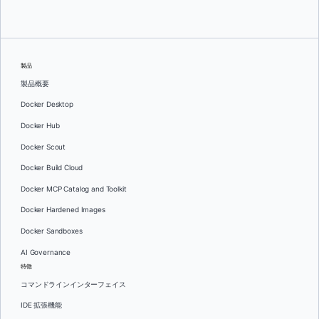
製品
製品概要
Docker Desktop
Docker Hub
Docker Scout
Docker Build Cloud
Docker MCP Catalog and Toolkit
Docker Hardened Images
Docker Sandboxes
AI Governance
特徴
コマンドラインインターフェイス
IDE 拡張機能