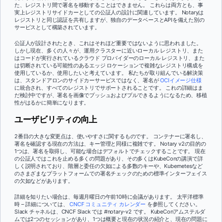
た、レジストリ間で署名を移動することはできません。 これらは両方とも、事
実上レジストリサイドカーとしての公証人の設計に関連しています。 Notaryは
レジストリと同じ認証を共有しますが、独自のデータベースとAPIを備えた別の
サービスとして構築されています。
公証人が設計されたとき、これはそれほど重要ではないように思われました。
しかし現在、多くの人々が、運用クラスターに近いローカル レジストリ、また
はコードが実行されているクラウド プロバイダーのローカル レジストリ、また
は切断されている可能性のあるエッジ ロケーションで複雑なレジストリ構成を
使用しているか、使用したいと考えています。 私たちが取り組んでいる解決策
は、スタンドアロンのサイドカーサービスではなく、署名が
OCIイメージ仕様
に統合され、すべてのレジストリでサポートされることです。 これの詳細はま
だ検討中ですが、署名を画像でプッシュおよびプルできるようになるため、移植
性がはるかに簡単になります。
ユーザビリティの向上
2番目の大きな変更点は、使いやすさに関するものです。 コンテナーに署名し、
署名を確認する現在の方法は、キー管理と同様に複雑です。 Notary v2の目的の
1つは、署名を取得し、可能な場合はデフォルトでチェックすることです。 現在
の公証人ではこれを止める多くの問題があり、その多くはKubeConの講演で詳
しく説明されており、階層と委任の欠如による多数のキーや、Kubernetesなど
のさまざまなプラットフォームでの署名チェックのための標準インターフェイス
の欠如などがあります。
詳細を知りたい場合は、毎週月曜日の午前10時に会議があります。 太平洋標準
時 – 詳細については、
CNCF コミュニティ カレンダー
を参照してください。
Slack チャネルは、CNCF Slack では #notary-v2 です。 KubeConアムステルダ
ムでは2つのセッションがあり、1つは概要と現在の状況の紹介と、現在の問題に