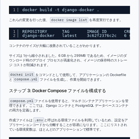
1
docker build -t django-docker .
これらの変更を行った後、
docker image list
を再度実行できます。
1
REPOSITORY      TAG       IMAGE ID       CREATE
2
django-docker   latest    3c62f2376c2c   6 seco
コンテナのサイズが大幅に改善されていることがわかります。
サイズは 1から縮小されました。6 GB から 299MB であるため、イメージのダ
ウンロード時のデプロイ プロセスが高速化され、イメージの保存時のストレー
ジ コストが削減されます。
docker init
をコマンドとして使用して、アプリケーションの Dockerfile
と
compose.yml
ファイルを生成し、作業を開始できます。
ステップ 3: Docker Compose ファイルを構成する
compose.yml
ファイルを使用すると、マルチコンテナアプリケーションを管
理できます。ここでは、Django コンテナと PostgreSQL データベースコンテナ
の両方を定義します。
作成ファイルは
.env
と呼ばれる環境ファイルを利用しているため、設定をア
プリケーションコードから分離することが容易になります。 ここにリストされ
ている環境変数は、ほとんどのアプリケーションで標準です。