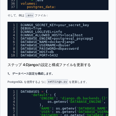
35
-
.env
36
volumes:
37
postgres_data:
そして、例は
.env
ファイル：
1
DJANGO_SECRET_KEY=your_secret_key
2
DEBUG=True
3
DJANGO_LOGLEVEL=info
4
DJANGO_ALLOWED_HOSTS=localhost
5
DATABASE_ENGINE=postgresql_psycopg2
6
DATABASE_NAME=dockerdjango
7
DATABASE_USERNAME=dbuser
8
DATABASE_PASSWORD=dbpassword
9
DATABASE_HOST=db
10
DATABASE_PORT=5432
ステップ 4:Djangoの設定と構成ファイルを更新する
1。 データベース設定を構成します。
PostgreSQL を使用するように
settings.py
を更新します。
1
DATABASES 
=
{
2
'default'
: {
3
'ENGINE'
: 
'django.db.backends.{}'
.
for
4
os.getenv(
'DATABASE_ENGINE'
, 
'sql
5
),
6
'NAME'
: os.getenv(
'DATABASE_NAME'
, 
'p
7
'USER'
: os.getenv(
'DATABASE_USERNAME'
8
'PASSWORD'
: os.getenv(
'DATABASE_PASSW