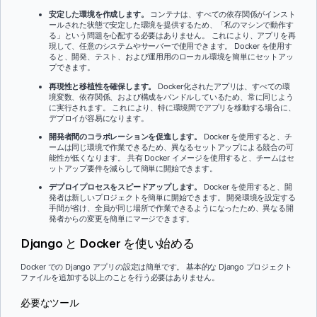
安定した環境を作成します。
コンテナは、すべての依存関係がインスト
ールされた状態で安定した環境を提供するため、「私のマシンで動作す
る」という問題を心配する必要はありません。 これにより、アプリを再
現して、任意のシステムやサーバーで使用できます。 Docker を使用す
ると、開発、テスト、および運用用のローカル環境を簡単にセットアッ
プできます。
再現性と移植性を確保します。
Docker化されたアプリは、すべての環
境変数、依存関係、および構成をバンドルしているため、常に同じよう
に実行されます。 これにより、特に環境間でアプリを移動する場合に、
デプロイが容易になります。
開発者間のコラボレーションを促進します。
Docker を使用すると、チ
ームは同じ環境で作業できるため、異なるセットアップによる競合の可
能性が低くなります。 共有 Docker イメージを使用すると、チームはセ
ットアップ要件を減らして簡単に開始できます。
デプロイプロセスをスピードアップします。
Docker を使用すると、開
発者は新しいプロジェクトを簡単に開始できます。 開発環境を設定する
手間が省け、全員が同じ場所で作業できるようになったため、異なる開
発者からの変更を簡単にマージできます。
Django と Docker を使い始める
Docker での Django アプリの設定は簡単です。 基本的な Django プロジェクト
ファイルを追加する以上のことを行う必要はありません。
必要なツール