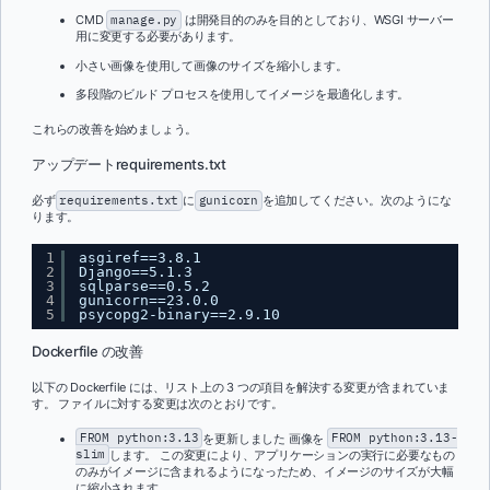
CMD
manage.py
は開発目的のみを目的としており、WSGI サーバー
用に変更する必要があります。
小さい画像を使用して画像のサイズを縮小します。
多段階のビルド プロセスを使用してイメージを最適化します。
これらの改善を始めましょう。
アップデートrequirements.txt
必ず
requirements.txt
に
gunicorn
を追加してください。次のようにな
ります。
1
asgiref==3.8.1
2
Django==5.1.3
3
sqlparse==0.5.2
4
gunicorn==23.0.0
5
psycopg2-binary==2.9.10
Dockerfile の改善
以下の Dockerfile には、リスト上の 3 つの項目を解決する変更が含まれていま
す。 ファイルに対する変更は次のとおりです。
FROM python:3.13
を更新しました 画像を
FROM python:3.13-
slim
します。 この変更により、アプリケーションの実行に必要なもの
のみがイメージに含まれるようになったため、イメージのサイズが大幅
に縮小されます。