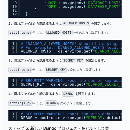
9
'HOST'
: os.getenv(
'DATABASE_HOST'
, 
'1
10
'PORT'
: os.getenv(
'DATABASE_PORT'
, 
54
11
}
12
}
2。 環境ファイルから読み取るように
ALLOWED_HOSTS
を設定します。
settings.py
年には、
ALLOWED_HOSTS
を次のように設定します。
1
# 'DJANGO_ALLOWED_HOSTS' should be a single str
2
# For example: 'DJANGO_ALLOWED_HOSTS=localhost 
3
ALLOWED_HOSTS = os.environ.get(
"DJANGO_ALLOWED_
3。 環境ファイルから読み取るように
SECRET_KEY
を設定します。
settings.py
年には、
SECRET_KEY
を次のように設定します。
1
# SECURITY WARNING: keep the secret key used in
2
SECRET_KEY = os.environ.get(
"DJANGO_SECRET_KEY"
4。 環境ファイルから読み取るように
DEBUG
を設定します。
settings.py
年には、
DEBUG
を次のように設定します。
1
# SECURITY WARNING: don't run with debug turned
2
DEBUG = bool(os.environ.get(
"DEBUG"
, default=0)
ステップ 5: 新しい Django プロジェクトをビルドして実