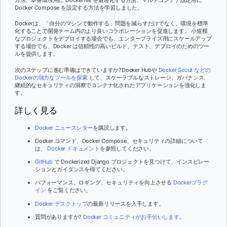
Docker Compose を設定する方法を学習しました。
Dockerは、「自分のマシンで動作する」問題を減らすだけでなく、環境を標準
化することで開発チーム内のより良いコラボレーションを促進します。 小規模
なプロジェクトをデプロイする場合でも、エンタープライズ用にスケールアップ
する場合でも、Docker は信頼性の高いビルド、テスト、デプロイのためのツー
ルを提供します。
次のステップに進む準備はできていますか?Docker Hubや
Docker Scout
などの
Dockerの強力なツールを探索
して、スケーラブルなストレージ、ガバナンス、
継続的なセキュリティの洞察でコンテナ化されたアプリケーションを強化しま
す。
詳しく見る
Docker ニュースレター
を購読します。
Docker コマンド、Docker Compose、セキュリティの詳細について
は、
Docker ドキュメント
を参照してください。
GitHub
で Dockerized Django プロジェクトを見つけて、インスピレー
ションとガイダンスを得てください。
パフォーマンス、ロギング、セキュリティを向上させる
Dockerプラグ
イン
をご覧ください。
Docker デスクトップ
の最新リリースを入手します。
質問がありますか?
Docker コミュニティがお手伝いします
。