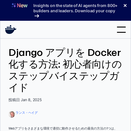
コ
✕
Insights on the state of AI agents from 800+
ン
builders and leaders. Download your copy
テ
ン
ツ
へ
検
ス
Django アプリを Docker
索
キ
ッ
化する方法: 初心者向けの
製品
プ
ステップバイステップガ
サポート
イド
料金プラン
ブログ
投稿日 Jan 8, 2025
ドキュメント
ランス・ヘイグ
サインイン
Webアプリをさまざまな環境で適切に動作させるための最良の方法の1つは、