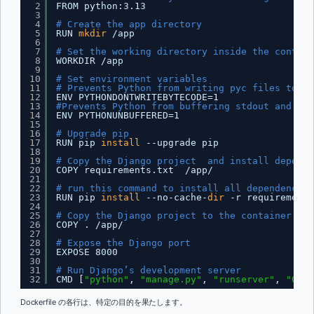
2
FROM python:3.13  
3
4
# Create the app directory
5
RUN 
mkdir
/app
6
7
# Set the working directory inside the contain
8
WORKDIR 
/app
9
10
# Set environment variables 
11
# Prevents Python from writing pyc files to di
12
ENV PYTHONDONTWRITEBYTECODE=1
13
#Prevents Python from buffering stdout and std
14
ENV PYTHONUNBUFFERED=1 
15
16
# Upgrade pip
17
RUN pip 
install
--upgrade pip 
18
19
# Copy the Django project  and install depende
20
COPY requirements.txt  
/app/
21
22
# run this command to install all dependencies
23
RUN pip 
install
--no-cache-
dir
-r requirements
24
25
# Copy the Django project to the container
26
COPY . 
/app/
27
28
# Expose the Django port
29
EXPOSE 8000
30
31
# Run Django’s development server
32
CMD [
"python"
, 
"manage.py"
, 
"runserver"
, 
"0.0.
Dockerfile の各行は、特定の目的を果たします。