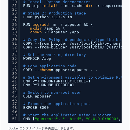
20
# Install Python dependencies
21
RUN pip 
install
--no-cache-
dir
-r requirements
22
23
# Stage 2: Production stage
24
FROM python:3.13-slim
25
26
RUN 
useradd
-m -r appuser && \
27
mkdir
/app
&& \
28
chown
-R appuser 
/app
29
30
# Copy the Python dependencies from the builde
31
COPY --from=builder 
/usr/local/lib/python3
.13
/
32
COPY --from=builder 
/usr/local/bin/
/usr/local
33
34
# Set the working directory
35
WORKDIR 
/app
36
37
# Copy application code
38
COPY --
chown
=appuser:appuser . .
39
40
# Set environment variables to optimize Python
41
ENV PYTHONDONTWRITEBYTECODE=1
42
ENV PYTHONUNBUFFERED=1 
43
44
# Switch to non-root user
45
USER appuser
46
47
# Expose the application port
48
EXPOSE 8000 
49
50
# Start the application using Gunicorn
51
CMD [
"gunicorn"
, 
"--bind"
, 
"0.0.0.0:8000"
, 
"--
Docker コンテナイメージを再度ビルドします。