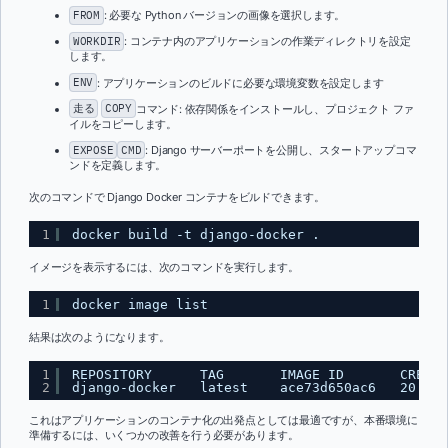
FROM
: 必要な Python バージョンの画像を選択します。
WORKDIR
: コンテナ内のアプリケーションの作業ディレクトリを設定
します。
ENV
: アプリケーションのビルドに必要な環境変数を設定します
走る
COPY
コマンド: 依存関係をインストールし、プロジェクト ファ
イルをコピーします。
EXPOSE
CMD
: Django サーバーポートを公開し、スタートアップコマ
ンドを定義します。
次のコマンドで Django Docker コンテナをビルドできます。
1
docker build -t django-docker .
イメージを表示するには、次のコマンドを実行します。
1
docker image list
結果は次のようになります。
1
REPOSITORY      TAG       IMAGE ID       CREATE
2
django-docker   latest    ace73d650ac6   20 sec
これはアプリケーションのコンテナ化の出発点としては最適ですが、本番環境に
準備するには、いくつかの改善を行う必要があります。