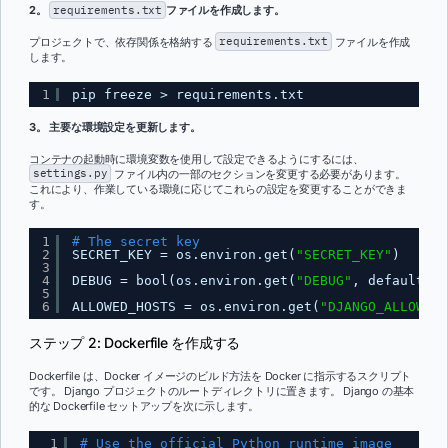
2。
requirements.txt
ファイルを作成します。
プロジェクトで、依存関係を格納する
requirements.txt
ファイルを作成
します。
1
pip freeze > requirements.txt
3。 主要な環境設定を更新します。
コンテナの起動時に環境変数を使用して設定できるようにするには、
settings.py
ファイル内の一部のセクションを変更する必要があります。
これにより、作業している環境に応じてこれらの設定を変更することができま
す。
1
# The secret key
2
SECRET_KEY = os.environ.get(
"SECRET_KEY"
)
3
4
DEBUG = bool(os.environ.get(
"DEBUG"
, default=0)
5
6
ALLOWED_HOSTS = os.environ.get(
"DJANGO_ALLOWED_
ステップ 2: Dockerfile を作成する
Dockerfile は、Docker イメージのビルド方法を Docker に指示するスクリプト
です。 Django プロジェクトのルートディレクトリに置きます。 Django の基本
的な Dockerfile セットアップを次に示します。
1
# Use the official Python runtime image