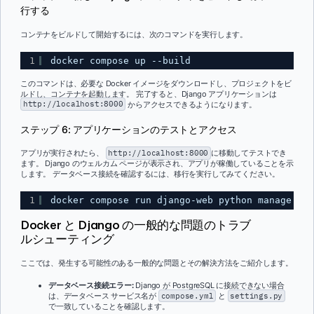
行する
コンテナをビルドして開始するには、次のコマンドを実行します。
1
docker compose up --build
このコマンドは、必要な Docker イメージをダウンロードし、プロジェクトをビ
ルドし、コンテナを起動します。 完了すると、Django アプリケーションは
http://localhost:8000
からアクセスできるようになります。
ステップ 6: アプリケーションのテストとアクセス
アプリが実行されたら、
http://localhost:8000
に移動してテストでき
ます。 Django のウェルカム ページが表示され、アプリが稼働していることを示
します。 データベース接続を確認するには、移行を実行してみてください。
1
docker compose run django-web python manage.py 
Docker と Django の一般的な問題のトラブ
ルシューティング
ここでは、発生する可能性のある一般的な問題とその解決方法をご紹介します。
データベース接続エラー:
Django が PostgreSQL に接続できない場合
は、データベース サービス名が
compose.yml
と
settings.py
で一致していることを確認します。