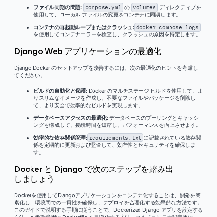
ファイル同期の問題:
compose.yml
の
volumes
ディレクティブを
使用して、ローカル ファイルの変更をコンテナに同期します。
コンテナの再起動ループまたはクラッシュ:
docker compose logs
を使用してコンテナエラーを検査し、クラッシュの原因を特定します。
Django Web アプリケーションの最適化
Django Docker のセットアップを改善するには、次の最適化のヒントを考慮し
てください。
ビルドの自動化と保護:
Docker のマルチステージ ビルドを使用して、よ
りスリムなイメージを作成し、不要なファイルやパッケージを削除し
て、より安全で効率的なビルドを実現します。
データベースアクセスの最適化:
データベースのプーリングとキャッシ
ングを構成して、接続時間を短縮し、パフォーマンスを向上させます。
効率的な依存関係管理:
requirements.txt
に記載されている依存関
係を定期的に更新および監査して、効率性とセキュリティを確保しま
す。
Docker と Django で次のステップを踏み出
しましょう
Dockerを使用してDjangoアプリケーションをコンテナ化することは、開発を簡
素化し、環境間での一貫性を確保し、デプロイを合理化する効果的な方法です。
このガイドで説明する手順に従うことで、Dockerized Django アプリを設定する
方法、本番環境用に Dockerfile を最適化する方法、マルチコンテナ設定用に