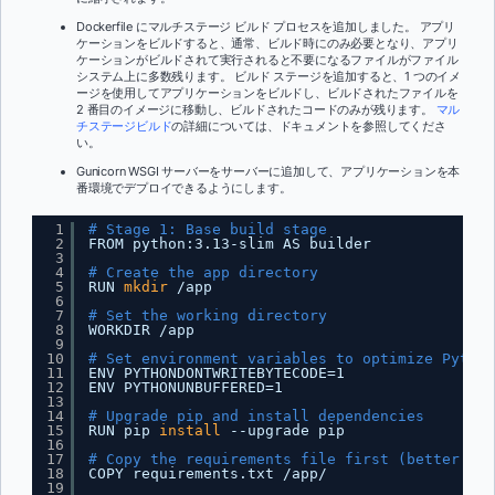
Dockerfile にマルチステージ ビルド プロセスを追加しました。 アプリ
ケーションをビルドすると、通常、ビルド時にのみ必要となり、アプリ
ケーションがビルドされて実行されると不要になるファイルがファイル
システム上に多数残ります。 ビルド ステージを追加すると、1 つのイメ
ージを使用してアプリケーションをビルドし、ビルドされたファイルを
2 番目のイメージに移動し、ビルドされたコードのみが残ります。
マル
チステージビルド
の詳細については、ドキュメントを参照してくださ
い。
Gunicorn WSGI サーバーをサーバーに追加して、アプリケーションを本
番環境でデプロイできるようにします。
1
# Stage 1: Base build stage
2
FROM python:3.13-slim AS builder
3
4
# Create the app directory
5
RUN 
mkdir
/app
6
7
# Set the working directory
8
WORKDIR 
/app
9
10
# Set environment variables to optimize Python
11
ENV PYTHONDONTWRITEBYTECODE=1
12
ENV PYTHONUNBUFFERED=1 
13
14
# Upgrade pip and install dependencies
15
RUN pip 
install
--upgrade pip 
16
17
# Copy the requirements file first (better cac
18
COPY requirements.txt 
/app/
19