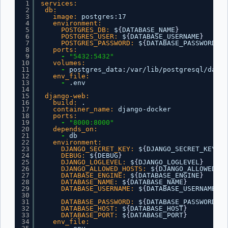
1
services:
2
db:
3
image:
postgres
:
17
4
environment:
5
POSTGRES_DB:
$
{
DATABASE_NAME
}
6
POSTGRES_USER:
$
{
DATABASE_USERNAME
}
7
POSTGRES_PASSWORD:
$
{
DATABASE_PASSWORD
}
8
ports:
9
-
"5432:5432"
10
volumes:
11
-
postgres_data
:
/var/lib/postgresql/data
12
env_file:
13
-
.env
14
15
django-web:
16
build:
.
17
container_name:
django-docker
18
ports:
19
-
"8000:8000"
20
depends_on:
21
-
db
22
environment:
23
DJANGO_SECRET_KEY:
$
{
DJANGO_SECRET_KEY
}
24
DEBUG:
$
{
DEBUG
}
25
DJANGO_LOGLEVEL:
$
{
DJANGO_LOGLEVEL
}
26
DJANGO_ALLOWED_HOSTS:
$
{
DJANGO_ALLOWED_HO
27
DATABASE_ENGINE:
$
{
DATABASE_ENGINE
}
28
DATABASE_NAME:
$
{
DATABASE_NAME
}
29
DATABASE_USERNAME:
$
{
DATABASE_USERNAME
}
30
31
DATABASE_PASSWORD:
$
{
DATABASE_PASSWORD
}
32
DATABASE_HOST:
$
{
DATABASE_HOST
}
33
DATABASE_PORT:
$
{
DATABASE_PORT
}
34
env_file: