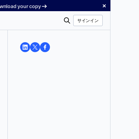
✕
Download your copy
検
サインイン
索