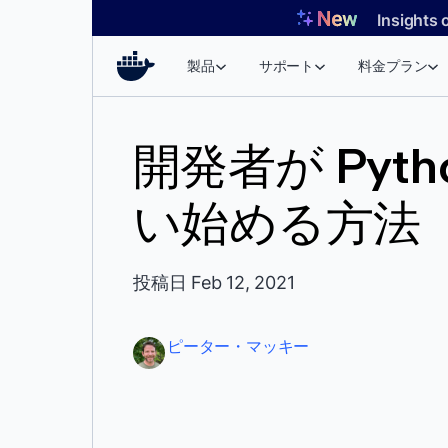
コ
Insights 
ン
テ
製品
サポート
料金プラン
ン
ツ
へ
開発者が Pytho
ス
キ
い始める方法
ッ
プ
投稿日 Feb 12, 2021
ピーター・マッキー