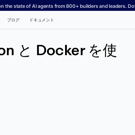
on the state of AI agents from 800+ builders and leaders. 
ブログ
ドキュメント
n と Docker を使