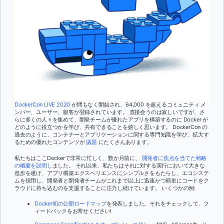
DockerCon LIVE 2020
が間もなく開始され、64,000 を超えるコミュニティ メ
ンバー、ユーザー、顧客が登録されています。 直接会うのは寂しいですが、さ
らに多くの人々を集めて、開発チームが優れたアプリを構築するのに Docker が
どのように役立つかを学び、共有できることを嬉しく思います。 DockerCon の
過去のように、コンテナーとアプリケーションに関する専門知識を学び、拡大す
るための優れたコンテンツが
議題
にたくさんあります。
私たちはここDockerで非常に忙しく、数か月前に、
開発者に焦点を当てた戦略
の概要を説明し
ました。 それ以来、私たちはそれに対する実行において大きな
進歩を遂げ、アプリ構築エクスペリエンスにシンプルさをもたらし、エコシステ
ムを採用し、開発者と開発者チームがこれまで以上に迅速かつ簡単にコードをク
ラウドに持ち込むのを支援することに注力し続けています。 いくつかの例:
Docker初の公開ロードマップ
を発表しました。それをチェックして、フ
ィードバックをお寄せください!