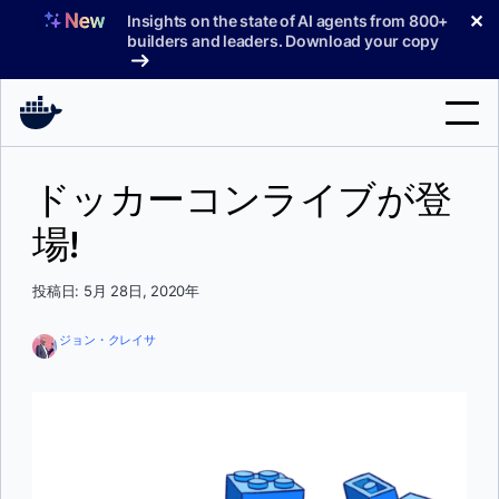
コ
✕
Insights on the state of AI agents from 800+
ン
builders and leaders. Download your copy
テ
ン
ツ
へ
検
ス
ドッカーコンライブが登
索
キ
ッ
場!
製品
プ
サポート
投稿日: 5月 28日, 2020年
料金プラン
ジョン・クレイサ
ブログ
ドキュメント
サインイン