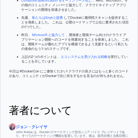
Compose Specification をオープンソース化し
、AWS、Microsoft、そ
の他のコミュニティ メンバーと協力して、クラウドネイティブ アプリ
ケーションの開発を加速させました。
先週、
私たちはSnykと提携
してDockerに脆弱性スキャンを提供するこ
とを発表しました。 これは、公開ロードマップで上位に要求された項目
の1つでした。
昨日、
Microsoft と協力して
、開発者と開発チーム向けのクラウド ア
プリケーション開発へのコードを簡素化することを発表しました。 これ
は、開発チームが優れたアプリを構築できるよう支援するという私たち
の使命のもう1つのステップです。
上記の2つのポイントは、
エコシステムを受け入れる戦略
を実行してい
ることを示しています。
今日は #DockerCon にご参加ください! クラウドの良さにはもっと多くのコード
があり、コミュニティがDockerで次に何をするかを見るのが待ちきれません。
著者について
ジョン・クレイサ
John Kreisa は、Docker のマーケティング担当シニア バイス プレジデントであ
り、すべてのマーケティング機能を監督しています。彼は、販売目標と企業目標に