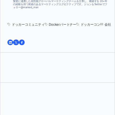
緊密に連携した高性能グローバルマーケティングチームを主導し、構築する 20+年
の経験を持つ実績のあるマーケティングエグゼクティブです。ジョンをTwitterでフ
ォロー@marked_man
ドッカーコミュニティ
Dockerパートナー
ドッカーコン
会社