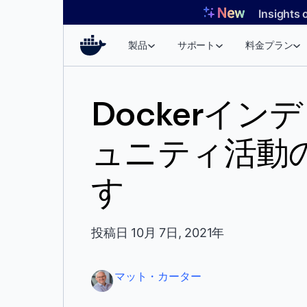
コ
Insights 
ン
テ
製品
サポート
料金プラン
ン
ツ
へ
Dockerイ
ス
キ
ュニティ活動
ッ
プ
す
投稿日 10月 7日, 2021年
マット・カーター