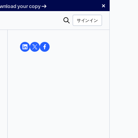
✕
Download your copy
検
サインイン
索