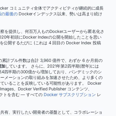
、Docker コミュニティ全体でアクティビティが継続的に成長
月版の最後の
Dockerインデックス以来、勢いは高まり続け
を提供し、何百万人ものDockerユーザーから匿名化さ
年初頭にDocker Indexの公開を開始したことを思い
を公開するたびに (これは 4 回目の Docker Index 投稿
Hub の累計プル件数は合計 3,960 億件で、わずか 6 か月前の
増加
しています。 さらに、2021年第2四半期(暦年)には
020年第4四半期の300億から増加しており、パンデミックのシ
ォーメーションの取り組みを加速させたため、より多くの
いることを反映している可能性があります。 Docker
al Images、Docker Verified Publisher コンテンツ、
ェクトを含む
— すべての
Docker サブスクリプション
レ
、共有、実行したい開発者の基盤として、コラボレーショ