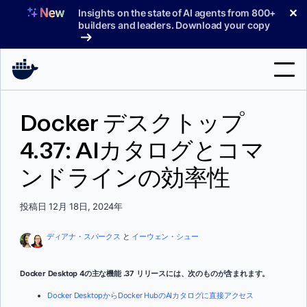
コ
✕
Insights on the state of AI agents from 800+
ン
builders and leaders. Download your copy
テ
ン
ツ
へ
検
ス
Docker デスクトップ
索
キ
ッ
4.37: AIカタログとコマ
製品
プ
ンドラインの効率性
サポート
料金プラン
投稿日 12月 18日, 2024年
ブログ
ディアナ・スパークス
と
イーウェン・シュー
ドキュメント
Docker Desktop 4の主な機能 .37 リリースには、次のものが含まれます。
サインイン
Docker DesktopからDocker HubのAIカタログに直接アクセス