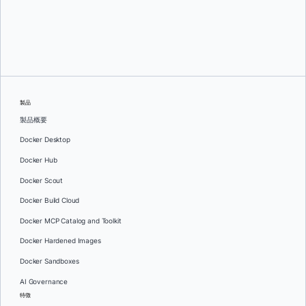
グレッグ・モンデロ
そして
ダン・ステルツァー
製品
製品概要
Docker Desktop
Docker Hub
Docker Scout
Docker Build Cloud
Docker MCP Catalog and Toolkit
Docker Hardened Images
Docker Sandboxes
AI Governance
特徴