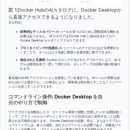
図 1:Docker HubのAIカタログに、Docker Desktopか
ら直接アクセスできるようになりました。
主な利点:
効率的なディスカバリー:
AI ツールを見つけるために開発環境を離れる
必要はありません。 AI カタログは Docker Hub に組み込まれており、
Docker Desktop からすぐにアクセスできます。
プロトタイピングの迅速化:
AI リソースへのアクセスにおける摩擦をな
くすことで、チームはより迅速に構築と反復作業に集中できます。
強化された互換性:
Docker のコンテナ化されたアプローチにより、AI モ
デルは環境全体で一貫して実行され、セットアップの頭痛の種が軽減さ
れます。
最先端のAI/MLアプリケーションを開発している場合でも、AIツールの実験を始
めたばかりの場合でも、この統合により、開発者は気を散らすことなくイノベー
ションを起こすことができます。
コマンドライン操作: Docker Desktop を自
分のやり方で制御
ワークフローを自動化したり、ターミナル環境で頻繁に作業したりする開発者に
とって、グラフィカルユーザーインターフェース(GUI)のみに依存することは制
限される可能性があります。 Docker Desktop の起動、停止、またはトラブルシ
ューティングには、多くの場合、GUI ナビゲーションが必要であり、自動化パイ
プラインが中断され、パワー ユーザーの速度が低下する可能性があります。