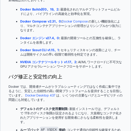
新機能は次のとおりです。
Docker Buildx対0。19。2
:
最適化されたマルチプラットフォームビル
ドにより、パイプラインの高速化と効率化を実現。
Docker Compose v2.31。0
:
Docker Compose
の新しい機能強化によ
り、マルチコンテナアプリケーションの管理がよりシンプルかつ強力に
なります。
Docker エンジン v27.4。0
:
最新の開発ツールとの互換性を確保し、ラ
ンタイムを改善します。
Docker Scout CLI v1.15。1
:
セキュリティスキャンの改善により、チー
ムは開発サイクルの早い段階で脆弱性を特定できます。
NVIDIA コンテナツールキット v1.17。2
:
AI/ML ワークロードに不可欠な
GPU アクセラレーション ワークフローをサポートします。
バグ修正と安定性の向上
Docker では、開発者チームがトラブルシューティングではなく作成に集中でき
るように、安定した信頼性の高い開発プラットフォームを提供することを目指し
ています。
Docker Desktop 437
は、いくつかの主要なバグとユーザビリティの
問題にも対処しています。
デフォルトのディスク使用量制限:
新規インストールでは、デフォルト
で 1TB のディスク制限が設定されるようになり、大規模なコンテナ化さ
れたアプリケーションを使用する開発者にさらなる柔軟性を提供しま
す。
ループバック
AF_VSOCK
接続:
コンテナ通信の信頼性を確保するため