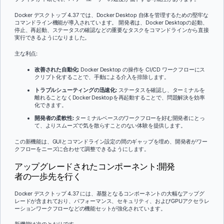
Docker デスクトップ 4.37 では、Docker Desktop 自体を管理するための堅牢な
コマンドライン機能が導入されています。 開発者は、Docker Desktopの起動、
停止、再起動、ステータスの確認などの重要なタスクをコマンドラインから直接
実行できるようになりました。
主な利点:
改善された自動化:
Docker Desktop の操作を CI/CD ワークフローにス
クリプト化することで、手動による介入を排除します。
トラブルシューティングの迅速化:
ステータスを確認し、ターミナルを
離れることなくDocker Desktopを再起動することで、問題解決を効率
化できます。
開発者の柔軟性:
ターミナルベースのワークフローを好む開発者にとっ
て、よりスムーズで気を散らすことのない体験を提供します。
この新機能は、GUIとコマンドライン設定の間のギャップを埋め、開発者がワー
クフローをニーズに合わせて調整できるようにします。
アップグレードされたコンポーネント:開発
者の一歩先を行く
Docker デスクトップ 4.37 には、基盤となるコンポーネントの大幅なアップグ
レードが含まれており、パフォーマンス、セキュリティ、およびGPUアクセラレ
ーションワークフローなどの機能セットが強化されています。