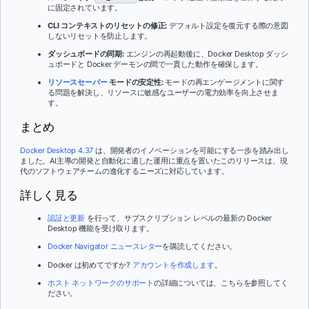
に固定されています。
CLI コンテキストのリセットの修正:
デフォルト設定を復元する際の意図
しないリセットを防止します。
ダッシュボードの同期:
エンジンの再起動後に、Docker Desktop ダッシ
ュボードと Docker デーモンの間で一貫した動作を確保します。
リソースセーバー
モードの安定性:
モードの再エンゲージメントに関す
る問題を解決し、リソースに敏感なユーザーの電力効率を向上させま
す。
まとめ
Docker Desktop 4.37
は、開発者のイノベーションを可能にする一歩を踏み出し
ました。AI主導の開発と自動化に適した運用に重点を置いたこのリリースは、現
代のソフトウェアチームの進化するニーズに対応しています。
詳しく見る
認証と更新
を行って、サブスクリプション レベルの最新の Docker
Desktop 機能を受け取ります。
Docker Navigator ニュースレター
を購読してください。
Docker は初めてですか?
アカウントを作成します
。
ホスト ネットワークのサポート
の詳細については、こちらを参照してく
ださい。