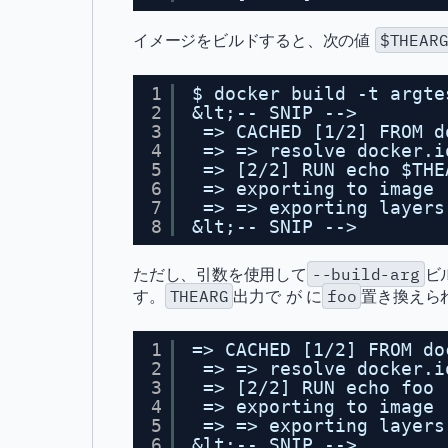
イメージをビルドすると、次の値
$THEAR
1
$ docker build -t argte
2
&lt;-- SNIP -->
3
=> CACHED [1/2] FROM d
4
=> => resolve docker.i
5
=> [2/2] RUN echo $THE
6
=> exporting to image 
7
=> => exporting layers
8
&lt;-- SNIP -->
ただし、引数を使用して
--build-arg
ビ
す。
THEARG
出力で が に
foo
置き換えら
1
=> CACHED [1/2] FROM do
2
=> => resolve docker.i
3
=> [2/2] RUN echo foo 
4
=> exporting to image 
5
=> => exporting layers
6
&lt;-- SNIP -->