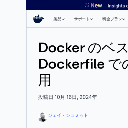
コ
Insights 
ン
テ
製品
サポート
料金プラン
ン
ツ
へ
Docker の
ス
キ
Dockerfile 
ッ
プ
用
投稿日 10月 16日, 2024年
ジェイ・シュミット