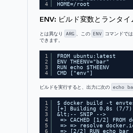
4
HOME=/root
ENV: ビルド変数とランタ
とは異なり
ARG
、この
ENV
コマンドでは
できます。
1
FROM ubuntu:latest
2
ENV THEENV="bar"
3
RUN echo $THEENV
4
CMD ["env"]
ビルドを実行すると、出力に次の
echo b
1
$ docker build -t envte
2
[+] Building 0.8s (7/7)
3
&lt;-- SNIP -->
4
=> CACHED [1/2] FROM d
5
=> => resolve docker.i
6
=> [2/2] RUN echo bar 