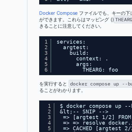
Docker Compose
ファイルでも、キーの下
ができます。これらはマッピング ()
THEAR
きることに注意してください。
1
services:
2
argtest:
3
build:
4
context: .
5
args:
6
THEARG: foo
を実行すると
docker compose up --b
ることがわかります。
1
$ docker compose up --
2
&lt;-- SNIP -->
3
=> [argtest 1/2] FROM
4
=> => resolve docker.
5
=> CACHED [argtest 2/