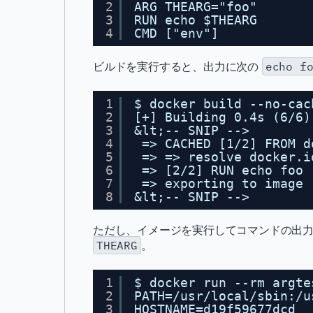
2
ARG THEARG="foo"
3
RUN echo $THEARG
4
CMD ["env"]
ビルドを実行すると、出力に次の
echo f
1
$ docker build --no-cac
2
[+] Building 0.4s (6/6)
3
&lt;-- SNIP -->
4
=> CACHED [1/2] FROM d
5
=> => resolve docker.i
6
=> [2/2] RUN echo foo 
7
=> exporting to image 
8
&lt;-- SNIP -->
ただし、イメージを実行してコマンドの出
THEARG
。
1
$ docker run --rm argte
2
PATH=/usr/local/sbin:/u
3
HOSTNAME=d19f59677dcd