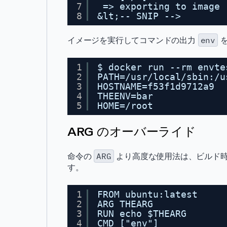
7
=> exporting to image 
8
&lt;-- SNIP -->
イメージを実行してコマンドの出力
env
を
1
$ docker run --rm envte
2
PATH=/usr/local/sbin:/u
3
HOSTNAME=f53f1d9712a9
4
THEENV=bar
5
HOME=/root
ARG のオーバーライド
命令の
ARG
より高度な使用法は、ビルド時
す。
1
FROM ubuntu:latest
2
ARG THEARG
3
RUN echo $THEARG
4
CMD ["env"]