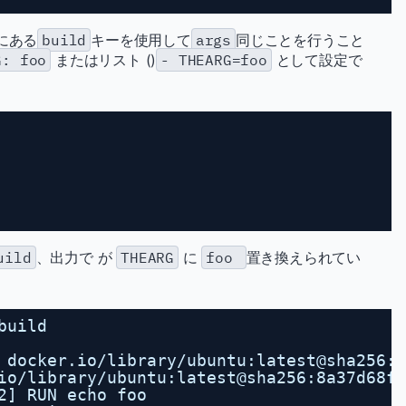
にある
build
キーを使用して
args
同じことを行うこと
G: foo
またはリスト ()
- THEARG=foo
として設定で
uild
、出力で が
THEARG
に
foo
置き換えられてい
build
 docker.io/library/ubuntu:latest@sha256:8
io/library/ubuntu:latest@sha256:8a37d68f4
2] RUN echo foo                          