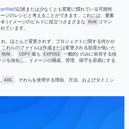
erfile
の記述または少なくとも変更に慣れている可能性
 イメージのレシピと考えることができます。これには、要素
命令 (イメージのビルドに役立つさまざまな
RUN
コマン
まれています。
書き込まれ、ほとんど変更されず、プロジェクトに関する何かが
 これらのファイルは作成または変更される頻度が低いた
(
RUN
、
COPY
最も
EXPOSE
一般的) のみに依存する傾
ージを強化し、イメージの構成、管理、保守を容易にする
し
ARG
、それらを使用する理由、方法、およびタイミン