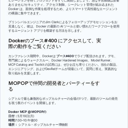
ピレーションを得てプロジェクトをすぐに開始しましょう。急な学習曲線は必要
ありません!セキュリティ、アクセス制御、シークレット管理が組み込まれた
Docker は、面倒な作業を処理するため、よりスマートで高性能なエージェント
の構築に集中できます。
プリンシパルエンジニアのJim Clarkによるフォローアップデモセッションをお
見逃しなく。彼は、Docker の最新の AI ツールと使い慣れたワークフローを使用
するエージェント アプリを構築する方法を示します。
Dockerのブース#400 にアクセスして、実
際の動作をご覧ください
カンファレンス期間中、Dockerは
ブース#400
でライブ配信されます。デモ、
専門家によるウォークスルー、Docker Hardened Images、Model Runner、
MCP Catalog and Toolkit の試用には、ぜひお立ち寄りください。当社の製品、
エンジニアリング、およびDevRelチームが現場にいて、質問に答え、実践的な
取り組みを支援します。
MOPOPで仲間の開発者とパーティーをす
る
シアトルで最も象徴的なポップカルチャーの会場の1つで、最新のツールの発売
を祝う夜のイベントを開催します。
Docker MCP @ MOPOPの
日付：
5月19日(月)
時間:
7:00–10:午後00
場所：
シアトル・ポップカルチャー博物館