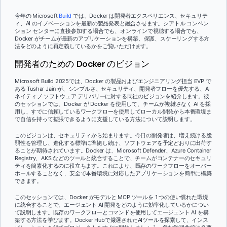
今年の Microsoft
Build
では、Docker は開発者エクスペリエンス、セキュリテ
ィ、AI のイノベーションを最新の製品発表と融合させます。シアトル コンベン
ション センターに直接参加する場合でも、オンラインで視聴する場合でも、
Docker がチームが最新のアプリケーションを構築、保護、スケーリングする方
法をどのように再定義しているかをご覧いただけます。
開発者のための Docker のビジョン
Microsoft Build 2025では、Docker の製品およびエンジニアリング担当 EVP で
ある Tushar Jain が、シンプルさ、セキュリティ、開発者フローを優先する、AI
ネイティブ ソフトウェア デリバリーに対する同社のビジョンを紹介します。彼
のセッションでは、Docker が Docker を使用して、チームが複雑さなく AI を採
用し、すでに信頼しているワークフローを使用してローカル開発から本番環境ま
で自信を持って拡張できるように支援している方法について説明します。
このビジョンは、セキュリティから始まります。今日の開発者は、増え続ける脆
弱性を管理し、進化する標準に準拠し続け、ソフトウェアを予定どおりに出荷す
ることが期待されています。Docker は、Microsoft Defender、Azure Container
Registry、AKS などのツールと統合することで、チームがコンテナーのセキュリ
ティを簡素化するのに役立ちます。これにより、既存のワークフローをオーバー
ホールすることなく、安全で本番環境に対応したアプリケーションを簡単に構築
できます。
このセッションでは、Docker がモデルと MCP ツールを 1 つの使い慣れた環境
に統合することで、エージェント AI 開発をどのように効率化しているかについ
て説明します。既存のワークフローとコマンドを使用してエージェント AI を構
築する方法を学びます。Docker Hubで厳選されたAIツールを探索して、インス