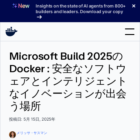
コ
✕
Insights on the state of AI agents from 800+
ン
builders and leaders. Download your copy
テ
ン
ツ
へ
検
ス
Microsoft Build 2025の
索
キ
ッ
Docker : 安全なソフトウ
製品
プ
ェアとインテリジェント
サポート
なイノベーションが出会
料金プラン
う場所
ブログ
ドキュメント
投稿日: 5月 15日, 2025年
サインイン
メリッサ・サスマン