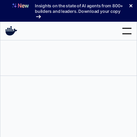
コ
✕
Insights on the state of AI agents from 800+
ン
builders and leaders. Download your copy
テ
ン
ツ
へ
検
ス
索
キ
ッ
製品
プ
サポート
料金プラン
ブログ
ドキュメント
ソフィア・パラフィーナ
サインイン