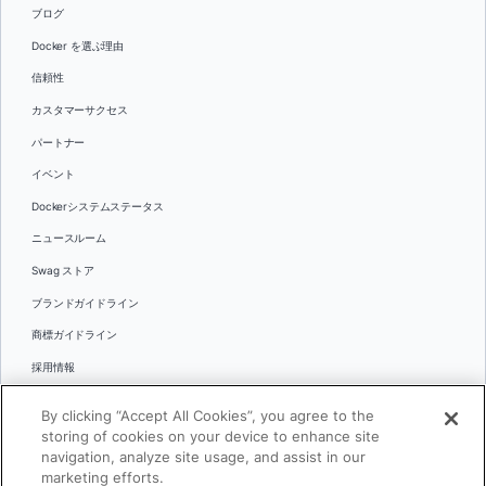
ブログ
Docker を選ぶ理由
信頼性
カスタマーサクセス
パートナー
イベント
Dockerシステムステータス
ニュースルーム
Swag ストア
ブランドガイドライン
商標ガイドライン
採用情報
お問い合わせ
By clicking “Accept All Cookies”, you agree to the
言語
storing of cookies on your device to enhance site
English
navigation, analyze site usage, and assist in our
marketing efforts.
日本語