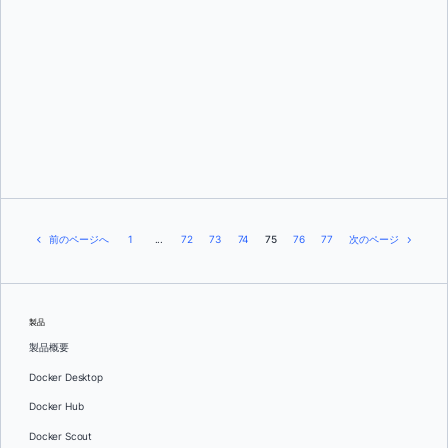
マノマークス
前のページへ
1
...
72
73
74
75
76
77
次のページ
製品
製品概要
Docker Desktop
Docker Hub
Docker Scout