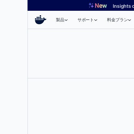
コ
Insights 
ン
テ
製品
サポート
料金プラン
ン
ツ
へ
ス
キ
ッ
プ