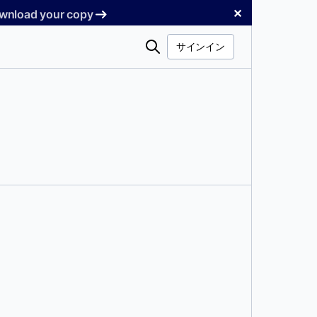
✕
Download your copy
検
サインイン
索