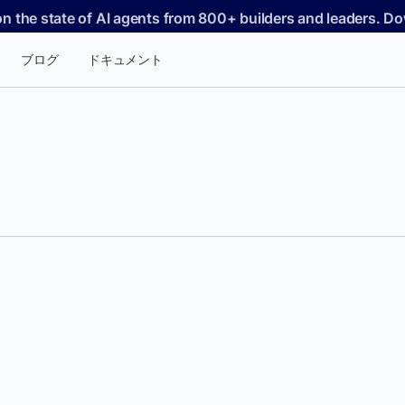
on the state of AI agents from 800+ builders and leaders. 
ブログ
ドキュメント