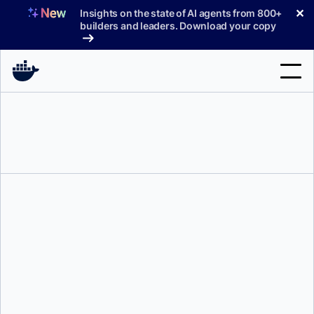
コ
✕
Insights on the state of AI agents from 800+
ン
builders and leaders. Download your copy
テ
ン
ツ
へ
検
ス
索
キ
ッ
製品
プ
サポート
料金プラン
ブログ
ディアナ・スパークス
ドキュメント
サインイン