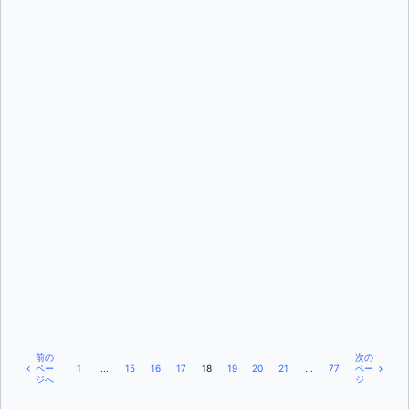
マイケル・ドノバン
そして
ニキル・カウル
マイケル・アーウィン
そして
イーウェン・シュー
前の
次の
ペー
1
...
15
16
17
18
19
20
21
...
77
ペー
ジへ
ジ