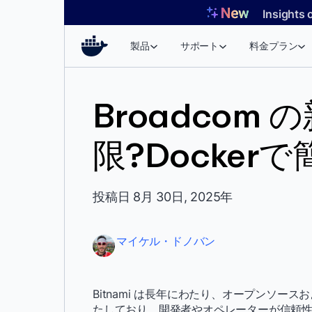
コ
Insights 
ン
テ
製品
サポート
料金プラン
ン
ツ
へ
Broadcom の
ス
キ
限?Docker
ッ
プ
投稿日 8月 30日, 2025年
マイケル・ドノバン
Bitnami は長年にわたり、オープンソー
たしており、開発者やオペレーターが信頼性の