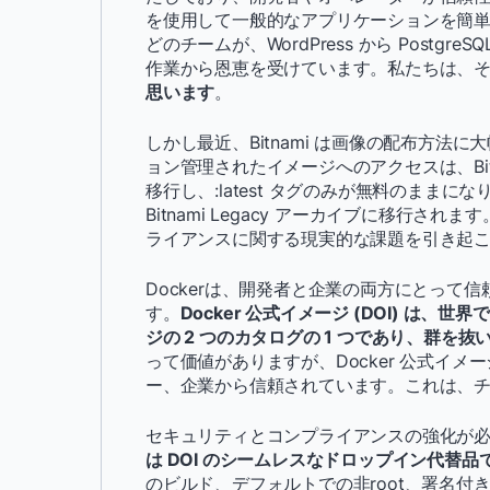
を使用して一般的なアプリケーションを簡
どのチームが、WordPress から Post
作業から恩恵を受けています。私たちは、
思います
。
しかし最近、Bitnami は画像の配布方
ョン管理されたイメージへのアクセスは、Bitnami
移行し、:latest タグのみが無料のまま
Bitnami Legacy アーカイブに移行
ライアンスに関する現実的な課題を引き起
Dockerは、開発者と企業の両方にとって
す。
Docker 公式イメージ (DOI) は
ジの 2 つのカタログの 1 つであり、群を
って価値がありますが、Docker 公式イ
ー、企業から信頼されています。これは、
セキュリティとコンプライアンスの強化が
は DOI のシームレスなドロップイン代替品
のビルド、デフォルトでの非root、署名付