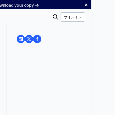
✕
Download your copy
検
サインイン
索