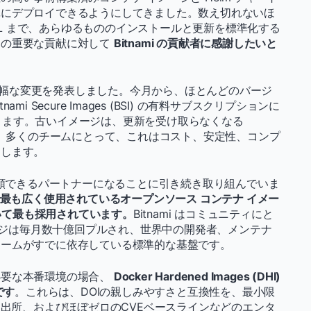
単にデプロイできるようにしてきました。数え切れないほ
greSQL まで、あらゆるもののインストールと更新を標準化する
その重要な貢献に対して
Bitnami の貢献者に感謝したいと
法に大幅な変更を発表しました。今月から、ほとんどのバージ
 Secure Images (BSI) の有料サブスクリプションに
になります。古いイメージは、更新を受け取らなくなる
されます。多くのチームにとって、これはコスト、安定性、コンプ
こします。
信頼できるパートナーになることに引き続き取り組んでいま
、世界で最も広く使用されているオープンソース コンテナ イメー
抜いて最も採用されています。
Bitnami はコミュニティにと
メージは毎月数十億回プルされ、世界中の開発者、メンテナ
チームがすでに依存している標準的な基盤です。
必要な本番環境の場合、
Docker Hardened Images (DHI)
です
。これらは、DOIの親しみやすさと互換性を、最小限
き出所、およびほぼゼロのCVEベースラインなどのエンタ