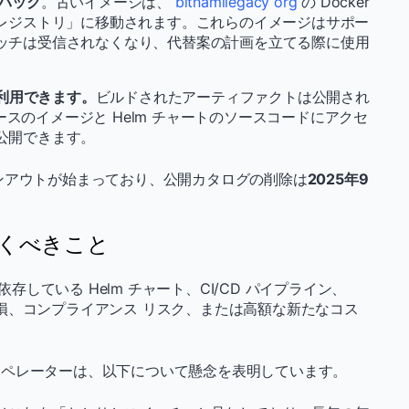
バック
。古いイメージは、
bitnamilegacy org
の Docker
レガシーレジストリ」に移動されます。これらのイメージはサポー
ッチは受信されなくなり、代替案の計画を立てる際に使用
だ利用できます。
ビルドされたアーティファクトは公開され
ベースのイメージと Helm チャートのソースコードにアクセ
公開できます。
ンアウトが始まっており、公開カタログの削除は
2025年9
ておくべきこと
依存している Helm チャート、CI/CD パイプライン、
ルの破損、コンプライアンス リスク、または高額な新たなコス
オペレーターは、以下について懸念を表明しています。