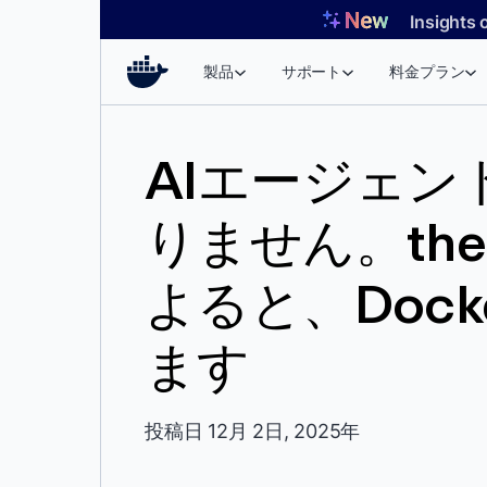
コ
Insights 
ン
テ
製品
サポート
料金プラン
ン
ツ
へ
AIエージェ
ス
キ
りません。theC
ッ
プ
よると、Doc
ます
投稿日 12月 2日, 2025年