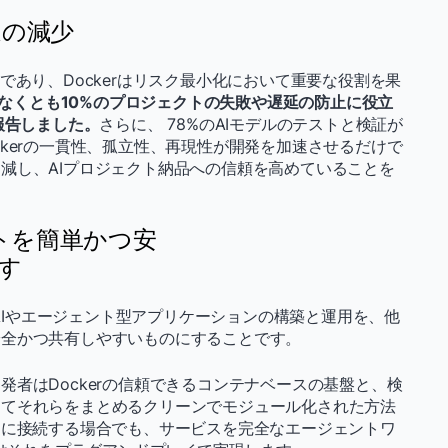
延の減少
であり、Dockerはリスク最小化において重要な役割を果
が少なくとも10%のプロジェクトの失敗や遅延の防止に役立
報告しました。
さらに、 78%のAIモデルのテストと検証が
kerの一貫性、孤立性、再現性が開発を加速させるだけで
減し、AIプロジェクト納品への信頼を高めていることを
ントを簡単かつ安
す
。AIやエージェント型アプリケーションの構築と運用を、他
安全かつ共有しやすいものにすることです。
者はDockerの信頼できるコンテナベースの基盤と、検
してそれらをまとめるクリーンでモジュール化された方法
スに接続する場合でも、サービスを完全なエージェントワ