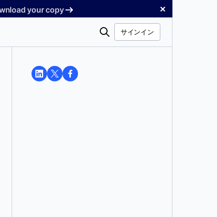
✕
Download your copy
検
サインイン
索