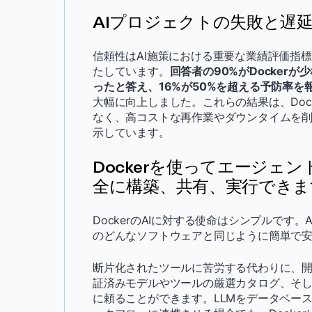
AIプロジェクトの失敗と遅
信頼性はAI施策における重要な業績評価指標
たしています。
回答者の90%がDocker
ったと答え、16%が50%を超える予防率を
大幅に向上しました。これらの結果は、Doc
なく、高コストな再作業やダウンタイムを削
示しています。
Dockerを使ってエージェ
全に構築、共有、実行できま
DockerのAIに対する使命はシンプルです
のどんなソフトウェアと同じように簡単で
断片化されたツールに苦労する代わりに、開発
証済みモデルやツールの厳選カタログ、そ
に頼ることができます。LLMをデータベー