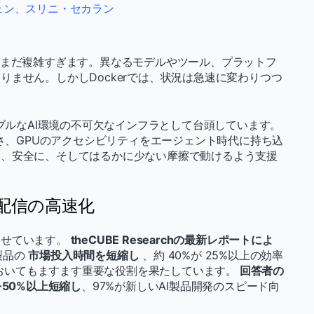
ェン、
スリニ・セカラン
はまだ複雑すぎます。異なるモデルやツール、プラットフ
ません。しかしDockerでは、状況は急速に変わりつつ
ラブルなAI環境の不可欠なインフラとして台頭しています。
ルさ、GPUのアクセシビリティをエージェント時代に持ち込
く、安全に、そしてはるかに少ない摩擦で動けるよう支援
I配信の高速化
させています。
theCUBE Researchの最新レポートによ
製品の
市場投入時間を短縮し
、約 40%が 25%以上の効率
発においてもますます重要な役割を果たしています。
回答者の
を50%以上短縮し
、97%が新しいAI製品開発のスピード向