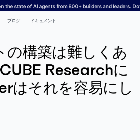
on the state of AI agents from 800+ builders and leaders. 
ブログ
ドキュメント
ントの構築は難しくあ
UBE Researchに
kerはそれを容易にし