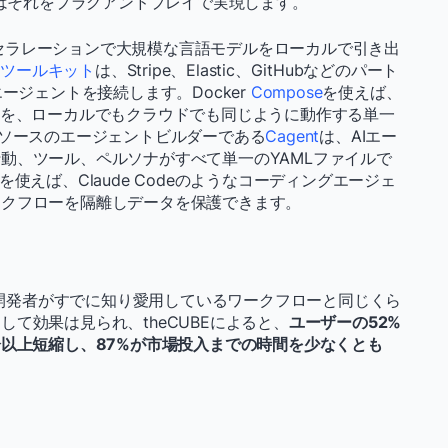
rはそれをプラグアンドプレイで実現します。
GPUアクセラレーションで大規模な言語モデルをローカルで引き出
グとツールキット
は、Stripe、Elastic、GitHubなどのパート
ージェントを接続します。Docker
Compose
を使えば、
体を、ローカルでもクラウドでも同じように動作する単一
ンソースのエージェントビルダーである
Cagent
は、AIエー
動、ツール、ペルソナがすべて単一のYAMLファイルで
oxを使えば、Claude Codeのようなコーディングエージェ
ークフローを隔離しデータを保護できます。
を、開発者がすでに知り愛用しているワークフローと同じくら
て効果は見られ、theCUBEによると、
ユーザーの52%
分以上短縮し、87%が市場投入までの時間を少なくとも