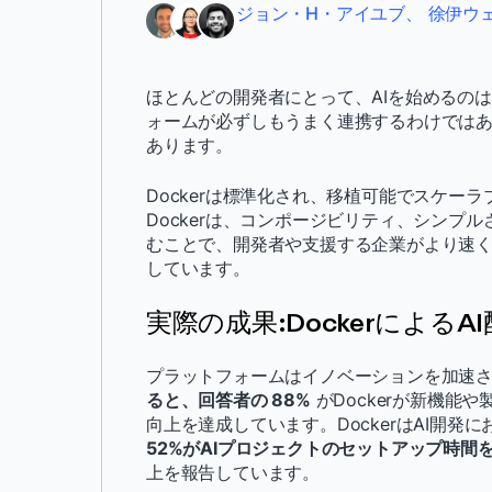
ジョン・H・アイユブ、
徐伊ウ
ほとんどの開発者にとって、AIを始めるの
ォームが必ずしもうまく連携するわけではあり
あります。
Dockerは標準化され、移植可能でスケー
Dockerは、コンポージビリティ、シンプ
むことで、開発者や支援する企業がより速
しています。
実際の成果:DockerによるA
プラットフォームはイノベーションを加速
ると、回答者の 88%
がDockerが新機能や
向上を達成しています。DockerはAI開
52%がAIプロジェクトのセットアップ時間
上を報告しています。