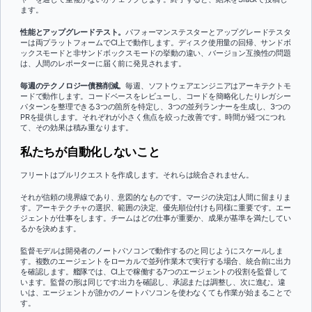
ます。
性能とアップグレードテスト。
パフォーマンステスターとアップグレードテスタ
ーは両プラットフォームでCI上で動作します。ディスク使用量の回帰、サンドボ
ックスモードと非サンドボックスモードの挙動の違い、バージョン互換性の問題
は、人間のレポーターに届く前に発見されます。
毎週のテクノロジー債務削減。
毎週、ソフトウェアエンジニアはアーキテクトモ
ードで動作します。コードベースをレビューし、コードを簡略化したりレガシー
パターンを整理できる3つの箇所を特定し、3つの並列ランナーを生成し、3つの
PRを提供します。それぞれが小さく焦点を絞った改善です。時間が経つにつれ
て、その効果は積み重なります。
私たちが自動化しないこと
フリートはプルリクエストを作成します。それらは統合されません。
それが信頼の境界線であり、意図的なものです。マージの決定は人間に留まりま
す。アーキテクチャの選択、範囲の決定、優先順位付けも同様に重要です。エー
ジェントが仕事をします。チームはどの仕事が重要か、成果が基準を満たしてい
るかを決めます。
監督モデルは開発者のノートパソコンで動作するのと同じようにスケールしま
す。複数のエージェントをローカルで並列作業木で実行する場合、統合前に出力
を確認します。艦隊では、CI上で稼働する7つのエージェントの役割を監督して
います。監督の形は同じです:出力を確認し、承認または調整し、次に進む。違
いは、エージェントが誰かのノートパソコンを使わなくても作業が始まることで
す。