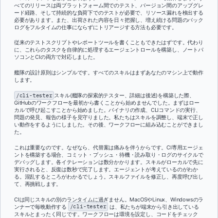
べてのリリースは両プラットフォーム間でのテスト、バージョン間のアップグレ
ード経路、そして持続的な負荷下でのテストが必要で、リソース漏れを検出する
必要があります。また、出荷された内容を日々把握し、増え続ける問題のバック
ログをフルタイムの仕事にならずにトリアージする方法も必要です。
従来のテストスクリプトやレポートツールを書くこともできたはずです。代わり
に、これらのタスクを自律的に処理するエージェントロールを構築し、ノートパ
ソコンとCIの両方で対応しました。
艦隊の設計原則はシンプルです。すべてのスキルはまずあなたのマシン上で動作
します。
/cli-tester
スキル(艦隊の探索的テスター、詳細は後述)を構築した際、
GitHubのワークフローを最初から書くことから始めませんでした。まずはロー
カルで呼び起こすことから始めました。バイナリの作成、CLIコマンドの実行、
問題の発見、報告の様子を見守りました。私たちはスキルを調整し、端末で正し
い動作をするようにしました。その後、ワークフローに組み込むことができまし
た。
これは重要なのです。なぜなら、代替案は痛みを伴うからです。CI専用エージェ
ントを構築する場合、コミット・プッシュ・待機・読み取り・ログのサイクルで
デバッグします。各イテレーションは数分かかります。スキルがローカルで先に
実行されると、反復は数秒で完了します。エージェントが考えているのがわか
る。混乱するところがわかるでしょう。スキルファイルを修正し、再度呼び出し
て、再挑戦します。
CIは同じスキルの別のランタイムに過ぎません。MacOSやLinux、Windowsのラ
ンナーで毎晩動作する
/cli-tester
は、私たちが端末から引き出している
スキルとまったく同じです。ワークフローは環境を設定し、コードをチェック