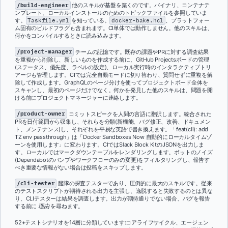
/build-engineer
他のスキルが基盤を築くのです。バイナリ、コンテナテ
ンプレート、ローカルインストールのためのトピックファイルを参照していま
す。
Taskfile.yml
を知っている。
docker-bake.hcl
、プラットフォー
ム固有のビルドフラグも含まれます。CI単体では動作しません。他のスキルは、
何かをコンパイルするときに読み込みます。
/project-manager
チームの記憶です。既存の課題やPRに対する調査結果
を重複から削除し、新しいものを作成する前に、GitHub Projectsボードの管理
(ステータス、優先度、ラベルの設定)、ローカル実行時のインタラクティブトリ
アージも管理します。CIでは完全自動モードに切り替わり、質問せずに重複を解
除して作成します。GraphQLのページ分けを使ってプロジェクトボード全体を
スキャンし、最初のページだけでなく。何かを発見した他のスキルは、問題を開
ける前にプロジェクトマネージャーに連絡します。
/product-owner
コミットスピークを人間の言語に翻訳します。統合された
PRを日付範囲から収集し、それらを分類(新機能、バグ修正、改善、ドキュメン
ト、メンテナンス)し、それぞれを平易な英語で書き換えます。「feat(cli): add
TZ env passthrough」は「Docker Sandboxes Now 自動的にローカルタイムゾ
ーンを使用します」に変わります。CIではSlack Block KitのJSONを出力しま
す。ローカルではマークダウンテーブルをレンダリングします。ボットのノイズ
(Dependabotのバンプやワークフローのみの変更)をフィルタリングし、報告す
べき重要な情報がない場合は投稿をスキップします。
/cli-tester
艦隊の探査テスターであり、圧倒的に最大のスキルです。従来
のテストスクリプトが期待される出力を主張し、逸脱すると失敗するのとは異な
り、CLIテスターは結果を調査します。出力が期待通りでない場合、バグを報告
する前に
理由
を尋ねます。
52+テストシナリオを14層に分類しています:コアライフサイクル、エージェン