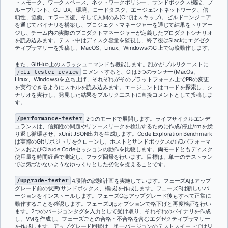
トスモーク、ワークスペース、ネットワークポリシー、サンドボックス機能、ブ
ループリント、CLI UX、環境、コードタスク、エージェントネットワーク、信
頼性、協働、エラー回復、そして人間のみ(CIではスキップ)。ビルドエンジニア
を通じてバイナリを構築し、プロジェクトマネージャーを通じて結果をトリアー
ジし、チーム内の実際のプロダクトマネージャーが定義したプロダクトシナリオ
を読み込みます。テスト中はディスク容量を監視し、終了後はSlackにエグゼク
ティブサマリーを投稿し、MacOS、Linux、WindowsのCI上で毎晩動作します。
また、GitHub上のスラッシュコマンドも機能します。誰かがプルリクエストに
/cli-tester-review
コメントすると、CIは3つのランナー(MacOs、
Linux、Windows)を立ち上げ、それぞれがそのプラットフォーム上でPRの変更
を実行できるようにスキルを読み込みます。エージェントはコードを探索し、シ
ナリオを実行し、発見した結果をプルリクエストに直接コメントとして投稿しま
す。
/performance-tester
2つのモードで展開します。ライフサイクルエンデ
ュランスは、信頼性の問題やリソースリークを検出するために作成/停止/rmを繰
り返し循環させ、xUnit JSON出力を生成します。Code Exploration Benchmark
は実際のGitリポジトリをクローンし、ホストとサンドボックスのI/Oパフォーマ
ンスおよびClaude Codeセッションの動作を比較します。両モードともディスク
使用量を時間経過で測定し、フラグ回帰を行います。目標は、単一のテストラン
では気づかないようなゆっくりとした劣化を捉えることです。
/upgrade-tester
4段階の試験計画を実施しています。フェーズAはアップ
グレード前の状態(サンドボックス、構成)を作成します。フェーズBは新しいバ
ージョンをインストールします。フェーズCはアップグレード後もすべて正常に
動作することを確認します。フェーズDはオプションで格下げと再度検証を行い
ます。2つのバージョンタグを入力として受け取り、それぞれのバイナリを作成
し、VMを作成し、フェーズごとの合格・不合格を含むエグゼクティブサマリー
を作成します。アップグレード回帰は、単一バージョンのテストスイートでは見