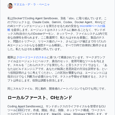
マヌエル・デ・ラ・ペーニャ
私はDockerでCoding Agent Sandboxes、別名「sbx」に取り組んでいます。こ
のプロジェクトは、Claude Code、Gemini、Codex、Docker Agent、Kiroなど
のAIコーディングエージェントを実行させるための安全な
microVMベースの隔
離
を提供します。エージェントはホストシステムに触れることなく、サンドボ
ックス内(自分たちのDockerデーモン、ネットワーク、ファイルシステム)内で完
全な自律性を得られます。ここ数週間で、私たちはそれを基盤に、製品のテス
ト、問題のトリアージ、リリース後のノート、さらにはバグ修正まで行う7人の
AIエージェントからなる仮想チームを構築し、すべてCI内で自律的に動作させま
した。私たちはそれを艦隊と呼んでいます。
艦隊は
クロードコードのスキル
に基づいて構築されています。マークダウンフ
ァイルはエージェントにペルソナ、責任のセット、使用可能なツールを与えま
す。スキルを「これらのステップを実行しろ」と言うスクリプトではなく、「あ
なたはビルドエンジニアです。あなたの知識と意思決定の方法を説明する」とい
う役割説明のように考えてください。この区別が重要なのは、エージェントには
指示だけでなく判断力が必要だからです。テストが予期せず失敗すると、スクリ
プトは停止します。役割は調査を担当します。
同じスキルファイル、同じ動作、開発者のノートパソコンでもCIでも同じです。
ローカルファースト、CIセカンド
Coding Agent Sandboxesは、サンドボックスのライフサイクルを管理するCLI
ツール(
sbx
)です。作成、開始、停止、削除、ネットワーク構成、ワークスペ
ースのマウントなどが含まれます。MacOS、Linux、Windowsで動作します。す