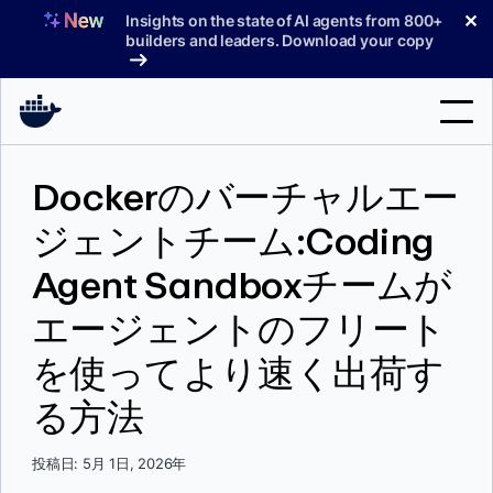
コ
✕
Insights on the state of AI agents from 800+
ン
builders and leaders. Download your copy
テ
ン
ツ
へ
検
ス
Dockerのバーチャルエー
索
キ
ッ
ジェントチーム:Coding
製品
プ
Agent Sandboxチームが
サポート
エージェントのフリート
料金プラン
を使ってより速く出荷す
ブログ
る方法
ドキュメント
サインイン
投稿日: 5月 1日, 2026年