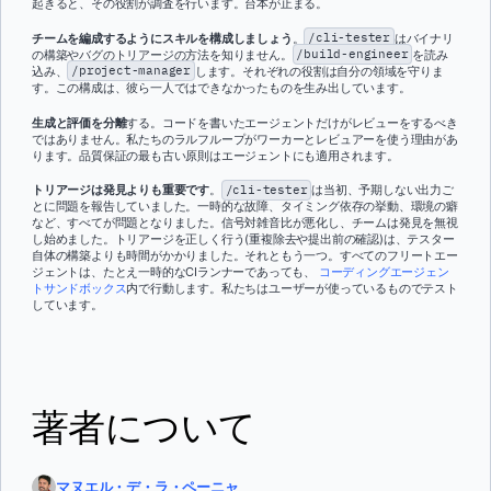
起きると、その役割が調査を行います。台本が止まる。
チームを編成するようにスキルを構成しましょう
。
/cli-tester
はバイナリ
の構築やバグのトリアージの方法を知りません。
/build-engineer
を読み
込み、
/project-manager
します。それぞれの役割は自分の領域を守りま
す。この構成は、彼ら一人ではできなかったものを生み出しています。
生成と評価を分離
する。コードを書いたエージェントだけがレビューをするべき
ではありません。私たちのラルフループがワーカーとレビュアーを使う理由があ
ります。品質保証の最も古い原則はエージェントにも適用されます。
トリアージは発見よりも重要です
。
/cli-tester
は当初、予期しない出力ご
とに問題を報告していました。一時的な故障、タイミング依存の挙動、環境の癖
など、すべてが問題となりました。信号対雑音比が悪化し、チームは発見を無視
し始めました。トリアージを正しく行う(重複除去や提出前の確認)は、テスター
自体の構築よりも時間がかかりました。それともう一つ。すべてのフリートエー
ジェントは、たとえ一時的なCIランナーであっても、
コーディングエージェン
トサンドボックス
内で行動します。私たちはユーザーが使っているものでテスト
しています。
著者について
マヌエル・デ・ラ・ペーニャ