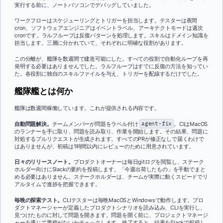
実行する前に、ノートパソコンでデバッグしていました。
ワークフローはスケジューリングとトリガーを担当します。テスターは夜間
cron、ソフトウェアエンジニアはイベントラベル、アーキテクトモードは週次
cronです。ラルフループは反復パターンを処理します。スキルはドメイン知識を
担当します。三層に分かれていて、それぞれに明確な役割があります。
この分離が、艦隊を数週間で建造可能にした。すべての役割で自動化ループを再
発明する必要はありませんでした。ラルフループはすでに反復の方法を知ってい
た。各役割に独自のスキルファイルを与え、トリガーを配線するだけでした。
艦隊艦とは何か
艦隊は数週間稼働しています。これが提供される内容です。
自動問題解決。
チームメンバーが問題をラベル付け
agent-fix
。CIはMacOS
のランナーを手に取り、問題を読み取り、作業を開始します。その結果、問題に
対処するプルリクエストが生成されます。すべてのPRが修正なしで届くわけで
はありませんが、初稿は1時間以内にレビューのために用意されています。
日々のリリースノート。
プロダクトオーナーは毎日gitログを閲覧し、ステーク
ホルダー向けにSlackの要約を投稿します。「今週出荷したもの」を手動でまと
める必要はありません。ステークホルダーは、チームが実際に動くスピードでリ
アルタイムで進捗を把握できます。
毎晩の探索テスト。
CLIテスターは毎晩MacOSとWindowsで動作します。プロ
ダクトマネージャーが定義したプロダクトシナリオを読み込み、CLIを実行し、
見つけたものに対して問題を開きます。問題を開く前に、プロジェクトマネージ
ャーを通じて重複がないかチェックします。終了すると、結果をSlackで投稿し