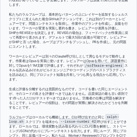
の役割が知っている
ことを
定義します。ラルフループは反復
の実行方法
を定義
します。
私たちのラルフループは、基本的なパターンの上にレイヤーを追加するシェルス
クリプトに支えられた複合GitHubアクションです。これは別のワーカーとレビ
ュアーです。問題コンテキストを取得し、作業中のブランチを作成し、反復を行
います。ワーカーが変更を実装し要約を書き、レビュアーが差異を評価し、
SHIPかREVISEかを決定します。REVISEの場合は、フィードバックが作業員に戻
って再度やり直されます。デフォルトで最大5回の反復が可能です。レビュアー
がSHIPと言った場合、ループはブランチをプッシュし、PRを作成し、元の問題
にコメントします。
ワーカーとレビュアーは別々のClaude呼び出しとして異なるモデルで動作しま
す。作業者はOpusを実装に使います。レビュアーはOpusを用いて、課題要件に
対してOpusを1 1M文脈で評価します。それぞれが
/software-engineer
ス
キルを読み込み(それがビルドエンジニアやコーディングのベストプラクティス
を読み込む)、同じプロジェクト知識を共有しつつも異なる視点から応用してい
ます。
生成と評価を分離するのは意図的なものです。コードを書いた同じエージェント
が、そのコードの良さを評価すべきではありません。品質保証の最も古い原則で
す:作った人だけがテストすべきではありません。労働者の仕事は問題を解決す
ることです。レビュアーの役割は、その問題が実際に解決されたかどうかを判断
することです。
ラルフループはローカルでも機能します。CIが呼び出すのと同じ
ralph-
loop.sh
スクリプトを端末から
--issue-number 42
呼び出すことができ
ます。ローカルでは、環境変数を読み取る代わりにCLI引数を解析し、ストリー
ミングJSONの代わりにプレーンテキストを出力します。同じループ、同じプロ
ンプト、同じ反復パターン。私たちは、WorkerとReviewerのプロンプトをCIで