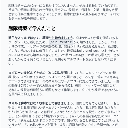
艦隊はチームの代わりになるわけではありません。それは延長しているのです。
反復的で明確に定義された仕事を扱う7つの役割で、判断力、文脈、趣味を必要
とする仕事に集中できるようにします。艦隊には多くの腕がありますが、それで
もチームが船を操縦します。
艦隊構築で学んだこと
派手なスキルではなく、基礎から始めましょう。
CLIのテストが最も価値のある
ターゲットだと感じたため、
/cli-tester
から始めました。しかし、バイ
ナリの作成、トリアージの問題の処理、製品シナリオの読み込みなど、まだ書い
ていない他のスキルに依存していました。最初は/build-engineer、つまり他のす
べてのスキルから始めるべきでした。2つ目のスキルは、1つ目から学んだことが
あったからこそ良くなりました。最初からフルフリートを設計しないでくださ
い。
まずローカルビルドを始め、次にCIに展開
しましょう。コミット-プッシュ-待
機-読み-ログのサイクルが、ベロシティが死にゆくところです。端末でスキルを
デバッグできなければ、そのスキルはワークフローに対応できていません。一部
の動作はCIランナーでのみ現れます(異なるOS、権限、ネットワーク制約など)、
それらの反復は何時間もの時間をかけて作業します。CIでしか検査できないもの
を最小限に抑えましょう。
スキルは脚本ではなく役割として書きましょう
。自問してみてください。「もし
明日、同じ役割で新しいチームメンバーが入社したら、私は何と伝えるだろう
か?」彼らが知るべきことは何でしょうか?どんなツールを使うことができるので
しょうか?曖昧さにはどう対処すべきでしょうか?その会話があなたの SKILL.md
です。「あなたはビルドエンジニアです。知っていることを教えてください」と
いう方が、「この5ステップを実行」よりも判断力が良いです。予期せぬことが