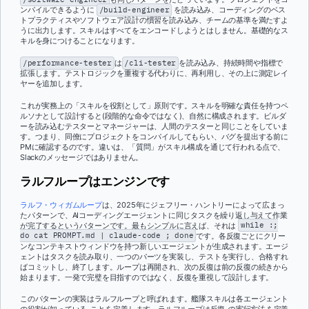
ンパイルできるように
/build-engineer
を読み込み、コーディングのベス
トプラクティスやソフトウェア設計の慣習を読み込み、チームの基準を満たすよ
うに出力します。スキルはすべてをエンコードしようとはしません。基礎的なス
キルを身につけることになります。
/performance-tester
は
/cli-tester
を読み込み、持続時間や指標で
拡張します。テストロジックを重複する代わりに、再利用し、その上に測定レイ
ヤーを追加します。
これが実務上の「スキルを役割として」原則です。スキルを明確な責任を持つペ
ルソナとして設計すると(段階的な命令ではなく)、自然に構成されます。ビルダ
ーを読み込むテスターとマネージャーは、人間のテスターと同じことをしていま
す。つまり、同僚にプロジェクトをコンパイルしてもらい、バグを提出する前に
PMに確認するのです。違いは、「質問」がスキル構成を通じて行われる点で、
Slackのメッセージではありません。
ラルフループはエンジンです
ラルフ・ウィガムループ
は、2025年にジェフリー・ハントリーによって広まっ
たパターンで、AIコーディングエージェントに同じタスクを繰り返し与えて作業
が完了するというパターンです。最もシンプルに言えば、それは
while :;
do cat PROMPT.md | claude-code ; done
です。各反復ごとにクリー
ンなコンテキストウィンドウを持つ新しいエージェントが生成されます。エージ
ェントはタスクを読み取り、一つのパーツを実装し、テストを実行し、合格すれ
ばコミットし、終了します。ループは再開され、次の反復は前の反復の続きから
始まります。一発で完璧を目指すのではなく、反復を重視して設計します。
このパターンの実装はラルフループと呼ばれます。艦隊スキルは各エージェント