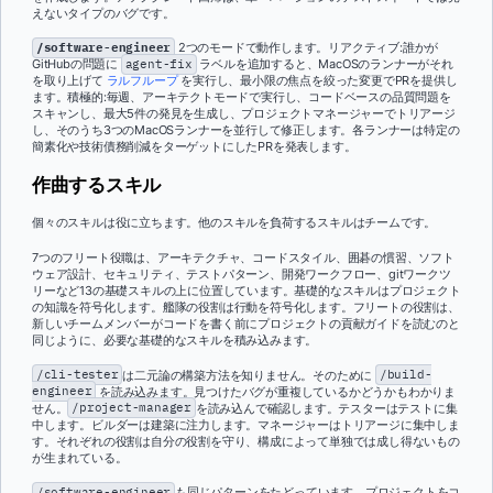
えないタイプのバグです。
/software-engineer
2つのモードで動作します。リアクティブ:誰かが
GitHubの問題に
agent-fix
ラベルを追加すると、MacOSのランナーがそれ
を取り上げて
ラルフループ
を実行し、最小限の焦点を絞った変更でPRを提供し
ます。積極的:毎週、アーキテクトモードで実行し、コードベースの品質問題を
スキャンし、最大5件の発見を生成し、プロジェクトマネージャーでトリアージ
し、そのうち3つのMacOSランナーを並行して修正します。各ランナーは特定の
簡素化や技術債務削減をターゲットにしたPRを発表します。
作曲するスキル
個々のスキルは役に立ちます。他のスキルを負荷するスキルはチームです。
7つのフリート役職は、アーキテクチャ、コードスタイル、囲碁の慣習、ソフト
ウェア設計、セキュリティ、テストパターン、開発ワークフロー、gitワークツ
リーなど13の基礎スキルの上に位置しています。基礎的なスキルはプロジェクト
の知識を符号化します。艦隊の役割は行動を符号化します。フリートの役割は、
新しいチームメンバーがコードを書く前にプロジェクトの貢献ガイドを読むのと
同じように、必要な基礎的なスキルを積み込みます。
/cli-tester
は二元論の構築方法を知りません。そのために
/build-
engineer
を読み込みます。見つけたバグが重複しているかどうかもわかりま
せん。
/project-manager
を読み込んで確認します。テスターはテストに集
中します。ビルダーは建築に注力します。マネージャーはトリアージに集中しま
す。それぞれの役割は自分の役割を守り、構成によって単独では成し得ないもの
が生まれている。
/software-engineer
も同じパターンをたどっています。プロジェクトをコ