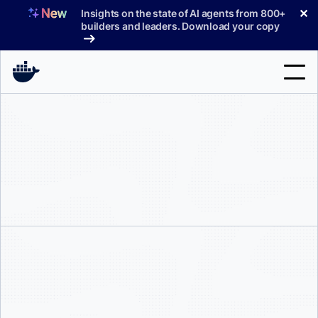
コ
✕
Insights on the state of AI agents from 800+
ン
builders and leaders. Download your copy
テ
ン
ツ
へ
検
ス
索
キ
ッ
製品
プ
サポート
料金プラン
ブログ
ドキュメント
サインイン