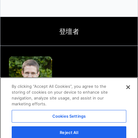
送信
登壇者
By clicking “Accept All Cookies”, you agree to the
storing of cookies on your device to enhance site
navigation, analyze site usage, and assist in our
marketing efforts.
マイケル・アーウィン
デベロッパー・リレーションズ担当プリンシパル・エンジニア
Cookies Settings
Docker
Reject All