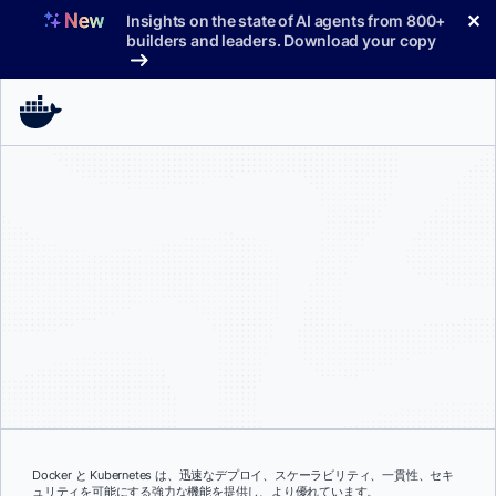
コ
✕
Insights on the state of AI agents from 800+
ン
builders and leaders. Download your copy
テ
ン
ツ
へ
ス
キ
ッ
プ
Docker と Kubernetes は、迅速なデプロイ、スケーラビリティ、一貫性、セキ
ュリティを可能にする強力な機能を提供し、より優れています。