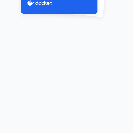
First Name:
*
Last Name:
*
Job Title:
*
Company:
*
Email:
*
Phone Number:
*