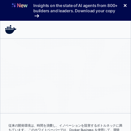
コ
✕
Insights on the state of AI agents from 800+
ン
builders and leaders. Download your copy
テ
ン
ツ
へ
ス
キ
ッ
プ
従来の開発環境は、時間を浪費し、イノベーションを阻害するボトルネックに満
ちています。 このホワイトペーパーでは、Docker Business を使用して、開発