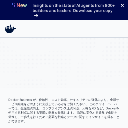
コ
✕
Insights on the state of AI agents from 800+
ン
builders and leaders. Download your copy
テ
ン
ツ
へ
ス
キ
ッ
プ
Docker Business が、俊敏性、コスト効率、セキュリティの強化により、金融サ
ービス組織をどのように支援しているかをご覧ください。 このホワイトペーパ
ーでは、生産性の向上、コンプライアンス上の利点、大幅なROIなど、Dockerを
使用する利点に関する実際の洞察を提供します。 急速に変化する業界で成長を
促進し、一歩先を行くために必要な戦略とデータに関するインサイトを得ること
ができます。