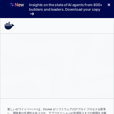
コ
✕
Insights on the state of AI agents from 800+
ン
builders and leaders. Download your copy
テ
ン
ツ
へ
ス
キ
ッ
プ
新しいホワイトペーパーは、Docker がソフトウェアのデプロイ プロセスを変革
し、開発者の生産性を向上させ、アプリケーションの市場投入までの時間を大幅