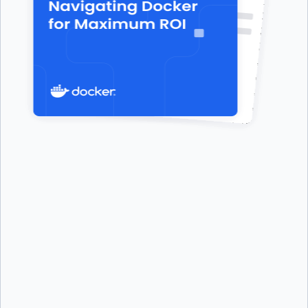
First Name:
*
Last Name:
*
Job Title:
*
Company:
*