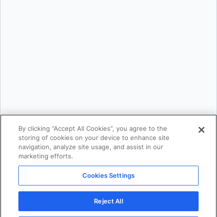
Email:
*
Phone Number:
*
Country:
*
By providing my contact information, I authorize Docker to contact me with
communications about Docker's products and services. See our
Privacy
Policy
for more details or to
opt-out
.
By clicking “Accept All Cookies”, you agree to the
storing of cookies on your device to enhance site
navigation, analyze site usage, and assist in our
marketing efforts.
Cookies Settings
Reject All