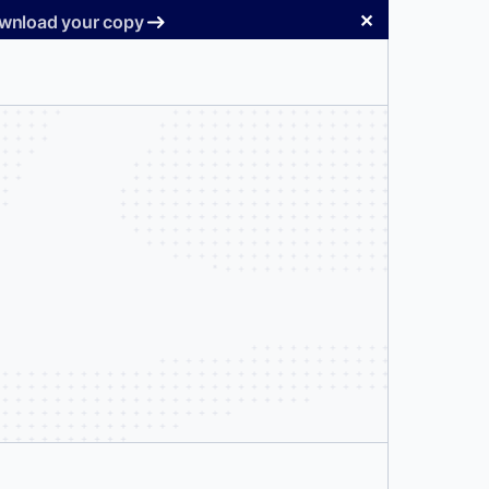
✕
Download your copy