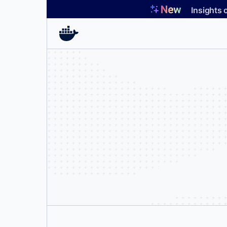
コ
Insights 
ン
テ
ン
ツ
へ
ス
キ
ッ
プ