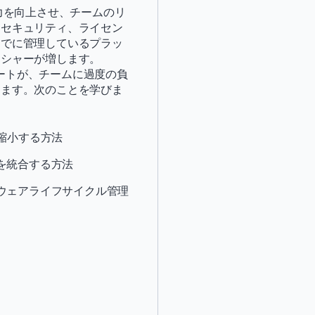
力を向上させ、チームのリ
*
名前：
、セキュリティ、ライセン
すでに管理しているプラッ
ッシャーが増します。
*
名字：
エキスパートが、チームに過度の負
ります。次のことを学びま
*
役職:
縮小する方法
*
会社：
を統合する方法
*
メール：
ウェアライフサイクル管理
*
電話番号：
*
国：
私の連絡先情報を提供す