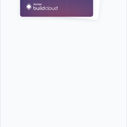
First Name:
*
Last Name:
*
Job Title:
*
Company:
*
Email:
*
Phone Number:
*