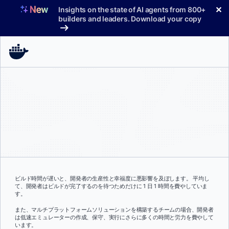
コ
✕
Insights on the state of AI agents from 800+
ン
builders and leaders. Download your copy
テ
ン
ツ
へ
ス
キ
ッ
プ
ビルド時間が遅いと、開発者の生産性と幸福度に悪影響を及ぼします。 平均し
て、開発者はビルドが完了するのを待つためだけに 1 日 1 時間を費やしていま
す。
また、マルチプラットフォームソリューションを構築するチームの場合、開発者
は低速エミュレーターの作成、保守、実行にさらに多くの時間と労力を費やして
います。