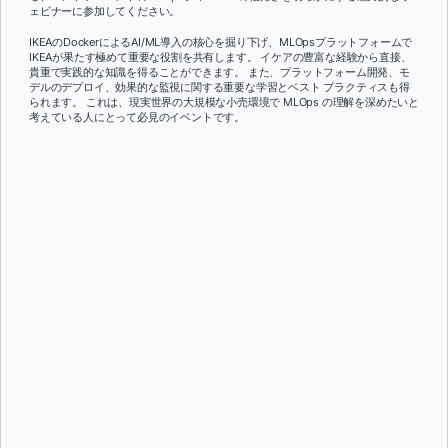
ェビナーに参加してください。
IKEAのDockerによるAI/ML導入の核心を掘り下げ、MLOpsプラットフォームで
IKEAが果たす極めて重要な役割を共有します。 イケアの豊富な経験から直接、
貴重で実践的な知識を得ることができます。 また、プラットフォーム開発、モ
デルのデプロイ、効果的な監視に関する重要な学習とベスト プラクティスも得
られます。 これは、現実世界の大規模な小売環境で MLOps の理解を深めたいと
考えている人にとって必見のイベントです。
名前：
*
名字：
*
役職:
*
会社：
*
メール：
*