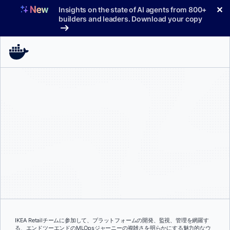
コ
✕
Insights on the state of AI agents from 800+
ン
builders and leaders. Download your copy
テ
ン
ツ
へ
ス
キ
ッ
プ
IKEA Retailチームに参加して、プラットフォームの開発、監視、管理を網羅す
る、エンドツーエンドのMLOpsジャーニーの複雑さを明らかにする魅力的なウ